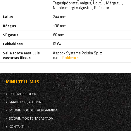
Tagasipööratav valgus
,
Udutuli
,
Märgutuli
,
Numbrimärgi valgustus
,
Reflektor
Laius
244 mm
Kõrgus
138 mm
Sügavus
60 mm
Lekkeklass
IP 64
Selle toote eest ELis
Aspöck Systems Polska Sp. z
vastutav üksus
o.o.
Rohkem
MINU TELLIMUS
TELLIMUSE OLEK
SAADETISE JÄLGIMINE
SOOVIN TOODET REKLAAMIDA
SOOVIN TOOTE TAGASTADA
KONTAKTI