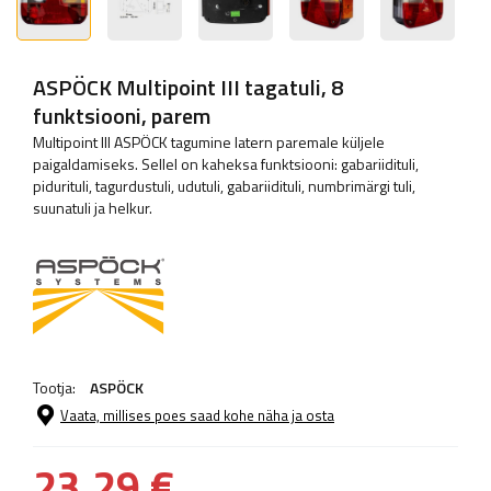
ASPÖCK Multipoint III tagatuli, 8
funktsiooni, parem
Multipoint III ASPÖCK tagumine latern paremale küljele
paigaldamiseks. Sellel on kaheksa funktsiooni: gabariidituli,
pidurituli, tagurdustuli, udutuli, gabariidituli, numbrimärgi tuli,
suunatuli ja helkur.
Tootja:
ASPÖCK
Vaata, millises poes saad kohe näha ja osta
23,29 €