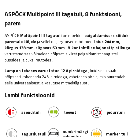
ASPÖCK Multipoint III tagatuli, 8 funktsiooni,
parem
ASPÖCK
Multipoint III tagatuli
on mõeldud
paigaldamiseks sõiduki
paremale küljele
ja sellel on järgmised mõõtmed:
laius
244 mm,
kõrgus 138 mm, sügavus 60 mm
.
8-kontaktilise bajonettpistikuga
varustatud see võimaldab hõlpsat ja kiiret paigaldamist
haagistel,
bussides ja puksiirautodes
.
Lamp on tehases varustatud 12 V pirnidega
, kuid seda saab
hõlpsasti kohandada 24 V pirnidega, vahetades pirnid, mis suurendab
selle universaalsust ja kasutuse mitmekülgsust
.
Lambi funktsioonid
asendituli
teeviit
pidurituli
numbrimärgi
tagurdustuli
marker tuli
valgustus