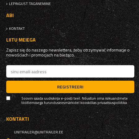
LEPINGUST TAGANEMINE
ABI
KONTAKT
LIITU MEIEGA
Zapisz się do naszego newslettera, żeby otrzymywać informacje o
nowościach i promocjach na bieżąco.
REGISTREERI
Soovin saada uudiskirja e-posti teel. Nõustun oma isikuandmete
töötlemisega turunduseesmärkidel kooskõlas
privaatsuspoliitika
KONTAKTI
UNITRAILER@UNITRAILER.EE