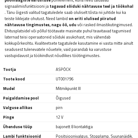
poolhaagiste varustuse
põhielement, kuna need täidavad
signaalimisfunktsiooni ja
tagavad sõiduki nähtavuse teel ja töökohal
. Tänu õigesti valitud tagatuledele saab oluliselt tõsta nii juhtide kui ka
teiste liiklejate ohutust. Need lambid
on eriti olulised piiratud
nähtavuse tingimustes, nagu öö, udu
või rasked ilmastikutingimused.
Ehitusplatsidel või põllul töötavate masinate puhul teavitavad tagumised
laternad teisi operaatoreid sõiduki asukohast, mis vähendab
kokkupõrkeohtu. Kvaliteetsete tagatulede kasutamine ei vasta mitte ainult
seadusest tulenevatele nõuetele, vaid parandab ka varustuse
vastupidavust ja töökindlust nõudlikes töötingimustes.
Tootja
ASPÖCK
Toote kood
UT001796
Mudel
Mitmikpunkt III
Paigaldamise pool
Õigused
Valguse allikas
pirn
Pinge
12 V
Ühenduse tüüp
bajonett 8 kontaktiga
Lambi funktsioonid
Positsioonivalgus
,
Stopplamp
,
Suunanäidik
,