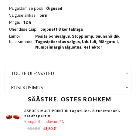
Paigaldamise pool:
Õigused
Valguse allikas:
pirn
Pinge:
12 V
Ühenduse tüüp:
bajonett 8 kontaktiga
Lambi
Positsioonivalgus,
Stopplamp
,
Suunanäidik
,
funktsioonid:
Tagasipööratav valgus
,
Udutuli
,
Märgutuli
,
Numbrimärgi valgustus
,
Reflektor
TOOTE ÜLEVAATED
KÜSI KÜSIMUS
SÄÄSTKE, OSTES ROHKEM
ASPÖCK MULTIPOINT III tagatuled, 8 funktsiooni,
vasak+parem
Komplektis odavam 5%
46,58 €
43,80 €