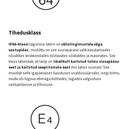
Tihedusklass
IP64-klassi
tagumine latern on
välistingimustele väga
vastupidav
, mistõttu on see suurepärane valik kasutamiseks
nõudlikes keskkondades töötavates sõidukites ja masinates. See
klass tähendab, et lamp on
täielikult kaitstud tolmu sissepääsu
eest ja kaitstud veepritsmete eest
mis tahes suunast. See
muudab selle igapäevases kasutuses usaldusväärseks, isegi tolmu,
muda või tugeva vihmaga kohtades, tagades valgustuse
vastupidavuse ja tõhususe.