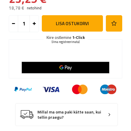
18,78 €
netohind
LISA OSTUKORVI
Kiire ostlemine
1-Click
(ilma registreerimata)
Millal ma oma paki kätte saan, kui
tellin praegu?