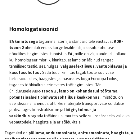
Homologatsioonid
E4 kinnitusega
tagumine latern
ja standarditele vastavust
ADR-
tsoon 2
ühendab endas kõrge kvaliteedi ja kasutusohutuse
nõudlikes tingimustes. tunnistus
E4
, mille on välja andnud Holland
kui homologeerimisriik, kinnitab, et lamp on läbinud ranged
tehnilised testid, sealhulgas:
valgusefektiivsus, vastupidavus ja
kasutusohutus
. Seda tüüpi kinnitus tagab toote sobivuse
tarbesõidukites, haagistes ja masinates kogu Euroopa Liidus,
tagades töökindluse erinevates töötingimustes. Tänu
ühilduvusele
ADR-tsoon 2
,
lamp on kohandatud töötama
potentsiaalselt plahvatusohtlikus keskkonnas
, mistõttu on
see ideaalne lahendus ohtlikke materjale transportivate sõidukite
jaoks. Tugev konstruktsioon ja
löögi-, tolmu- ja
veekindlus
tagada töökindlus, muutes selle suurepäraseks valikuks
veoautodele, haagistele ja erisõidukitele
.
Tagatuled on
põllumajandusmasinate, ehitusmasinate, haagiste ja