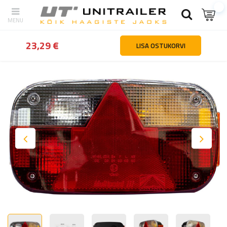
tagasi
Kodu
Valgustus ja elekter
Tagatuled
ASPÖCK Multipoint 
23,29 €
LISA OSTUKORVI