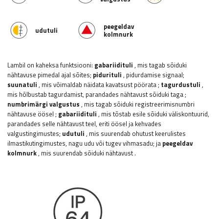
peegeldav
udutuli
kolmnurk
Lambil on kaheksa funktsiooni:
gabariidituli
, mis tagab sõiduki
nähtavuse pimedal ajal sõites;
pidurituli
, pidurdamise signaal;
suunatuli
, mis võimaldab näidata kavatsust pöörata
;
tagurdustuli
,
mis hõlbustab tagurdamist, parandades nähtavust sõiduki taga
;
numbrimärgi valgustus
, mis tagab sõiduki registreerimisnumbri
nähtavuse öösel
;
gabariidituli
, mis tõstab esile sõiduki väliskontuurid,
parandades selle nähtavust teel, eriti öösel ja kehvades
valgustingimustes;
udutuli
, mis suurendab ohutust keerulistes
ilmastikutingimustes, nagu udu või tugev vihmasadu;
ja
peegeldav
kolmnurk
, mis suurendab sõiduki nähtavust
.