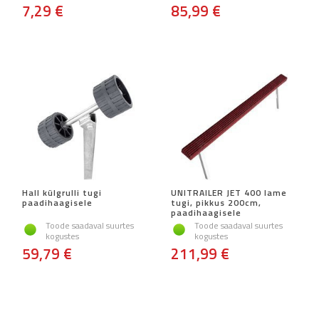
7,29 €
85,99 €
Hall külgrulli tugi
UNITRAILER JET 400 lame
paadihaagisele
tugi, pikkus 200cm,
paadihaagisele
Toode saadaval suurtes
Toode saadaval suurtes
kogustes
kogustes
59,79 €
211,99 €