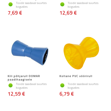
Toode saadaval suurtes
Toode saadaval suurtes
kogustes
kogustes
7,69 €
12,69 €
Kili põhjarull DOMAR
Kollane PVC vöörirull
paadihaagisele
Toode saadaval suurtes
Toode saadaval suurtes
kogustes
kogustes
12,59 €
6,79 €