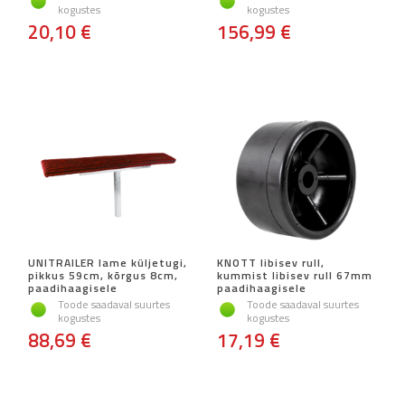
kogustes
kogustes
20,10 €
156,99 €
UNITRAILER lame küljetugi,
KNOTT libisev rull,
pikkus 59cm, kõrgus 8cm,
kummist libisev rull 67mm
paadihaagisele
paadihaagisele
Toode saadaval suurtes
Toode saadaval suurtes
kogustes
kogustes
88,69 €
17,19 €