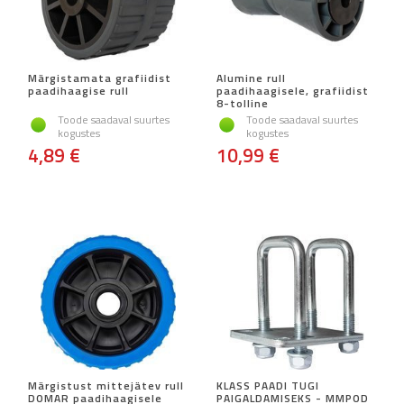
Märgistamata grafiidist
Alumine rull
paadihaagise rull
paadihaagisele, grafiidist
8-tolline
Toode saadaval suurtes
Toode saadaval suurtes
kogustes
kogustes
4,89 €
10,99 €
Märgistust mittejätev rull
KLASS PAADI TUGI
DOMAR paadihaagisele
PAIGALDAMISEKS - MMPOD