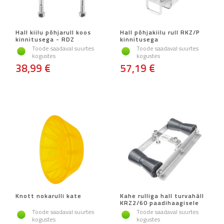
Hall kiilu põhjarull koos
Hall põhjakiilu rull RKZ/P
kinnitusega - RDZ
kinnitusega
Toode saadaval suurtes
Toode saadaval suurtes
kogustes
kogustes
38,99 €
57,19 €
Knott nokarulli kate
Kahe rulliga hall turvahäll
KRZ2/60 paadihaagisele
Toode saadaval suurtes
Toode saadaval suurtes
kogustes
kogustes