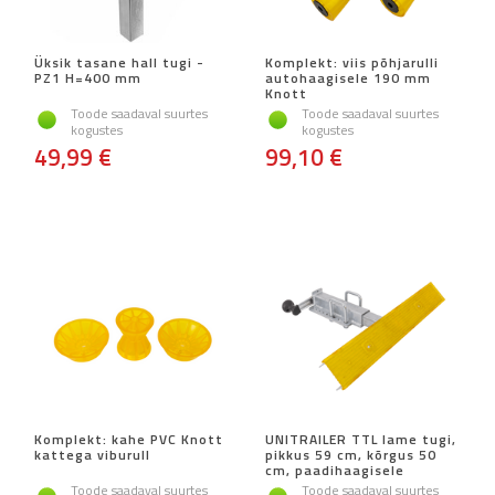
Üksik tasane hall tugi -
Komplekt: viis põhjarulli
PZ1 H=400 mm
autohaagisele 190 mm
Knott
Toode saadaval suurtes
Toode saadaval suurtes
kogustes
kogustes
49,99 €
99,10 €
Komplekt: kahe PVC Knott
UNITRAILER TTL lame tugi,
kattega viburull
pikkus 59 cm, kõrgus 50
cm, paadihaagisele
Toode saadaval suurtes
Toode saadaval suurtes