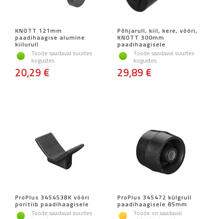
KNOTT 121mm
Põhjarull, kiil, kere, vööri,
paadihaagise alumine
KNOTT 300mm
kiilurull
paadihaagisele
Toode saadaval suurtes
Toode saadaval suurtes
kogustes
kogustes
20,29 €
29,89 €
ProPlus 345453BK vööri
ProPlus 345472 külgrull
poritiib paadihaagisele
paadihaagisele 85mm
Toode saadaval suurtes
Toode on saadaval