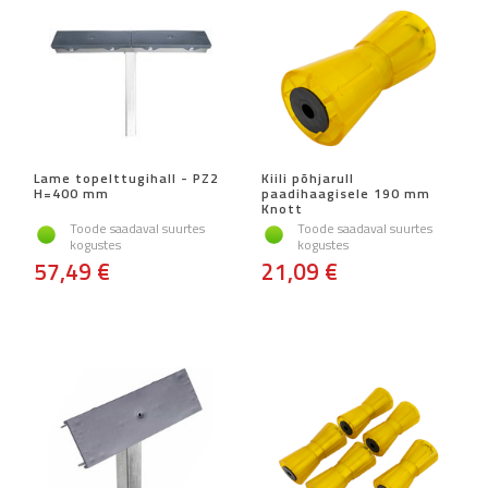
Lame topelttugihall - PZ2
Kiili põhjarull
H=400 mm
paadihaagisele 190 mm
Knott
Toode saadaval suurtes
Toode saadaval suurtes
kogustes
kogustes
57,49 €
21,09 €