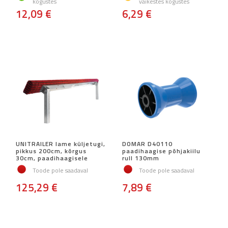
kogustes
väikestes kogustes
12,09 €
6,29 €
UNITRAILER lame küljetugi,
DOMAR D40110
pikkus 200cm, kõrgus
paadihaagise põhjakiilu
30cm, paadihaagisele
rull 130mm
Toode pole saadaval
Toode pole saadaval
125,29 €
7,89 €