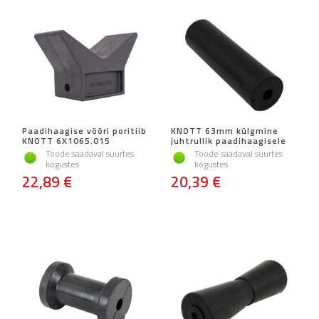
Paadihaagise vööri poritiib
KNOTT 63mm külgmine
KNOTT 6X1065.015
juhtrullik paadihaagisele
Toode saadaval suurtes
Toode saadaval suurtes
kogustes
kogustes
22,89 €
20,39 €