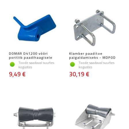
DOMAR D41200 vööri
Klamber paaditoe
poritiib paadihaagisele
paigaldamiseks - MDPOD
Toode saadaval suurtes
Toode saadaval suurtes
kogustes
kogustes
9,49 €
30,19 €