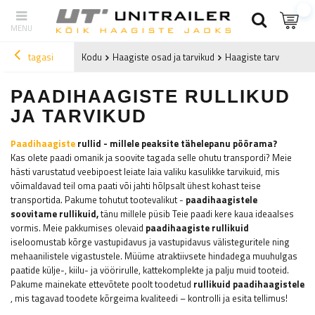
tagasi
Kodu
Haagiste osad ja tarvikud
Haagiste tarvikud
Pa
PAADIHAAGISTE RULLIKUD
JA TARVIKUD
Paadihaagiste
rullid - millele peaksite tähelepanu pöörama?
Kas olete paadi omanik ja soovite tagada selle ohutu transpordi? Meie
hästi varustatud veebipoest leiate laia valiku kasulikke tarvikuid, mis
võimaldavad teil oma paati või jahti hõlpsalt ühest kohast teise
transportida. Pakume tohutut tootevalikut -
paadihaagistele
soovitame rullikuid,
tänu millele püsib Teie paadi kere kaua ideaalses
vormis. Meie pakkumises olevaid
paadihaagiste rullikuid
iseloomustab kõrge vastupidavus ja vastupidavus välisteguritele ning
mehaanilistele vigastustele. Müüme atraktiivsete hindadega muuhulgas
paatide külje-, kiilu- ja vöörirulle, kattekomplekte ja palju muid tooteid.
Pakume mainekate ettevõtete poolt toodetud
rullikuid paadihaagistele
, mis tagavad toodete kõrgeima kvaliteedi – kontrolli ja esita tellimus!