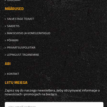
MÄÄRUSED
SALVESTAGE TEAVET
SAADETIS
MAKSEVIISID JA KOMISJONITASUD
PÕHIKIRI
PRIVAATSUSPOLIITIKA
LEPINGUST TAGANEMINE
ABI
KONTAKT
LIITU MEIEGA
Zapisz się do naszego newslettera, żeby otrzymywać informacje o
nowościach i promocjach na bieżąco.