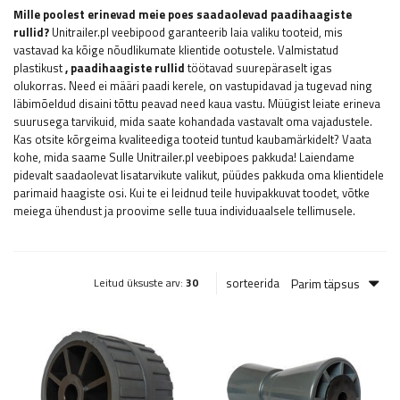
Mille poolest erinevad meie poes saadaolevad paadihaagiste
rullid?
Unitrailer.pl veebipood garanteerib laia valiku tooteid, mis
vastavad ka kõige nõudlikumate klientide ootustele. Valmistatud
plastikust
, paadihaagiste rullid
töötavad suurepäraselt igas
olukorras. Need ei määri paadi kerele, on vastupidavad ja tugevad ning
läbimõeldud disaini tõttu peavad need kaua vastu. Müügist leiate erineva
suurusega tarvikuid, mida saate kohandada vastavalt oma vajadustele.
Kas otsite kõrgeima kvaliteediga tooteid tuntud kaubamärkidelt? Vaata
kohe, mida saame Sulle Unitrailer.pl veebipoes pakkuda! Laiendame
pidevalt saadaolevat lisatarvikute valikut, püüdes pakkuda oma klientidele
parimaid haagiste osi. Kui te ei leidnud teile huvipakkuvat toodet, võtke
meiega ühendust ja proovime selle tuua individuaalsele tellimusele.
Parim täpsus
sorteerida
Leitud üksuste arv:
30