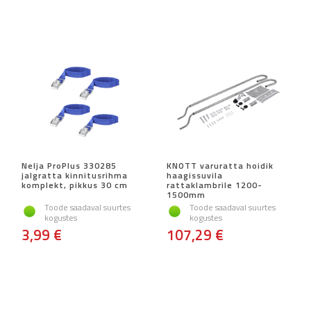
Nelja ProPlus 330285
KNOTT varuratta hoidik
jalgratta kinnitusrihma
haagissuvila
komplekt, pikkus 30 cm
rattaklambrile 1200-
1500mm
Toode saadaval suurtes
Toode saadaval suurtes
kogustes
kogustes
3,99 €
107,29 €