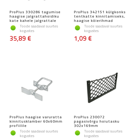
ProPlus 330286 tagumise
ProPlus 342151 külgkonks
haagise jalgrattahoidiku
tentkatte kinnitamiseks,
kate kahele jalgrattale
haagise köierihmad
Toode saadaval suurtes
Toode saadaval suurtes
kogustes
kogustes
35,89 €
1,09 €
ProPlus haagise varuratta
ProPlus 230072
kinnitusklamber 60x60mm
pagasivõrgu hoiutasku
profiilile
302x169mm
Toode saadaval suurtes
Toode saadaval suurtes
kogustes
kogustes