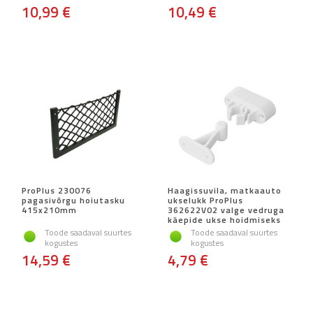
10,99 €
10,49 €
ProPlus 230076
Haagissuvila, matkaauto
pagasivõrgu hoiutasku
ukselukk ProPlus
415x210mm
362622V02 valge vedruga
käepide ukse hoidmiseks
Toode saadaval suurtes
Toode saadaval suurtes
kogustes
kogustes
14,59 €
4,79 €