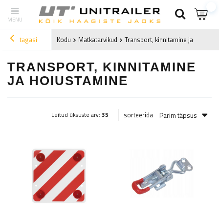
tagasi
Kodu
Matkatarvikud
Transport, kinnitamine ja hoiusta
TRANSPORT, KINNITAMINE
JA HOIUSTAMINE
Parim täpsus
sorteerida
Leitud üksuste arv:
35