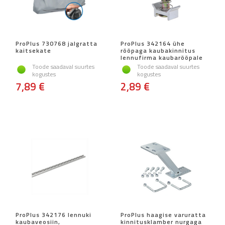
ProPlus 730768 jalgratta
ProPlus 342164 ühe
kaitsekate
rööpaga kaubakinnitus
lennufirma kaubarööpale
Toode saadaval suurtes
Toode saadaval suurtes
kogustes
kogustes
7,89 €
2,89 €
ProPlus 342176 lennuki
ProPlus haagise varuratta
kaubaveosiin,
kinnitusklamber nurgaga