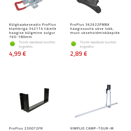
Külghaakeseadis ProPlus
ProPlus 362622PMBK
klambriga 342114 täielik
haagissuvila ukse lukk,
haagise külgmine sulgur
must uksehoidmiskäepide
160-180mm
Toode saadaval suurtes
Toode saadaval suurtes
kogustes
kogustes
4,99 €
2,89 €
ProPlus 230072FR
XIMPLIO CAMP-TOUR-M