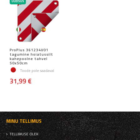
UUDSUS
ProPlus 361234V01
tagumine hoiatussilt
kahepoolne tahvel
50x50cm
Toode pole saadaval
31,99 €
MINU TELLIMUS
TELLIMUSE OLEK