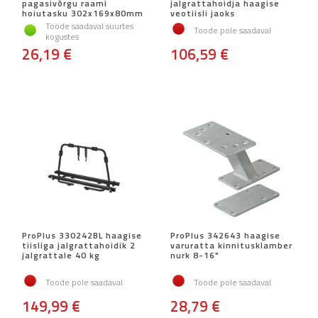
pagasivõrgu raami
jalgrattahoidja haagise
hoiutasku 302x169x80mm
veotiisli jaoks
Toode saadaval suurtes
Toode pole saadaval
kogustes
26,19 €
106,59 €
ProPlus 330242BL haagise
ProPlus 342643 haagise
tiisliga jalgrattahoidik 2
varuratta kinnitusklamber
jalgrattale 40 kg
nurk 8-16"
Toode pole saadaval
Toode pole saadaval
149,99 €
28,79 €