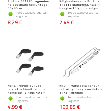
ProPlus 361228 tagumine
Külghaakeseadis ProPlus
hoiatusmärk helkuritega
342112 klambriga, täielik
50x50cm
haagise külgmine sulgur
Toode saadaval suurtes
Toode saadaval suurtes
kogustes
kogustes
8,29 €
2,49 €
Nelja ProPlus 321285
KNOTT varuratta kanduri
jalgratta kinnitusrihma
rattatugi haagissuvilatele
komplekt, pikkus 40 cm
1475-1850mm
Toode saadaval suurtes
Toode saadaval suurtes
kogustes
kogustes
4,99 €
109,89 €