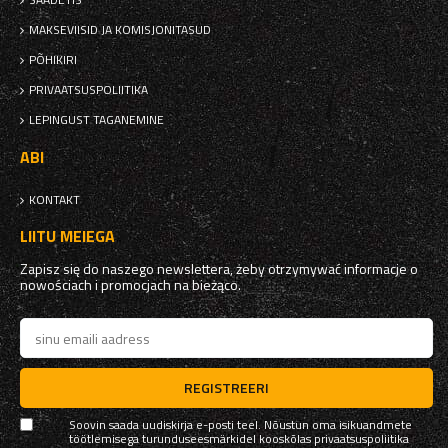
MAKSEVIISID JA KOMISJONITASUD
PÕHIKIRI
PRIVAATSUSPOLIITIKA
LEPINGUST TAGANEMINE
ABI
KONTAKT
LIITU MEIEGA
Zapisz się do naszego newslettera, żeby otrzymywać informacje o
nowościach i promocjach na bieżąco.
REGISTREERI
Soovin saada uudiskirja e-posti teel. Nõustun oma isikuandmete
töötlemisega turunduseesmärkidel kooskõlas
privaatsuspoliitika