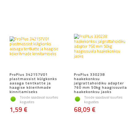
ProPlus 342157V01
ProPlus 330238
plastmassist külgkonks
haakekonksu
aasaga tentkatte ja
jalgrattahoidiku adapter
haagise köierihmade
760 mm 50kg haagissuvila
kinnitamiseks
haakekonksu jaoks
Toode saadaval suurtes
Toode saadaval suurtes
kogustes
kogustes
1,59 €
68,09 €