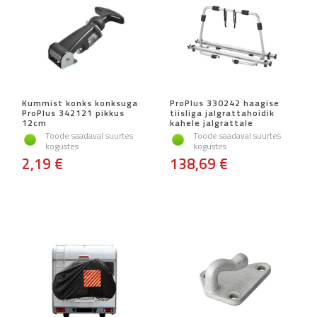
Kummist konks konksuga
ProPlus 330242 haagise
ProPlus 342121 pikkus
tiisliga jalgrattahoidik
12cm
kahele jalgrattale
Toode saadaval suurtes
Toode saadaval suurtes
kogustes
kogustes
2,19 €
138,69 €