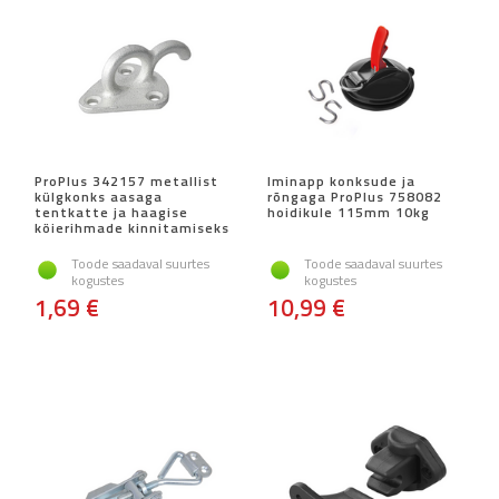
ProPlus 342157 metallist
Iminapp konksude ja
külgkonks aasaga
rõngaga ProPlus 758082
tentkatte ja haagise
hoidikule 115mm 10kg
köierihmade kinnitamiseks
Toode saadaval suurtes
Toode saadaval suurtes
kogustes
kogustes
1,69 €
10,99 €