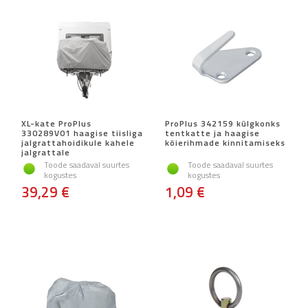
XL-kate ProPlus
ProPlus 342159 külgkonks
330289V01 haagise tiisliga
tentkatte ja haagise
jalgrattahoidikule kahele
köierihmade kinnitamiseks
jalgrattale
Toode saadaval suurtes
Toode saadaval suurtes
kogustes
kogustes
39,29 €
1,09 €