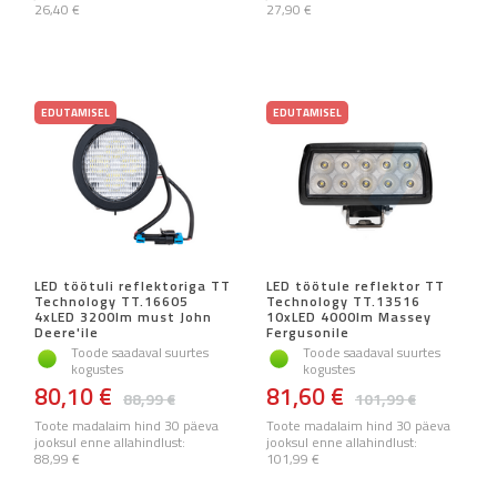
26,40 €
27,90 €
EDUTAMISEL
EDUTAMISEL
LED töötuli reflektoriga TT
LED töötule reflektor TT
Technology TT.16605
Technology TT.13516
4xLED 3200lm must John
10xLED 4000lm Massey
Deere'ile
Fergusonile
Toode saadaval suurtes
Toode saadaval suurtes
kogustes
kogustes
80,10 €
81,60 €
88,99 €
101,99 €
Toote madalaim hind 30 päeva
Toote madalaim hind 30 päeva
jooksul enne allahindlust:
jooksul enne allahindlust:
88,99 €
101,99 €