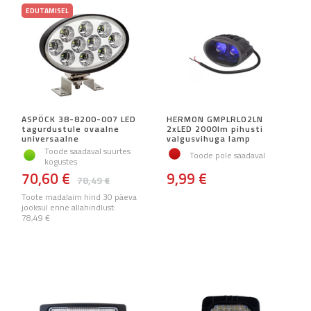
EDUTAMISEL
ASPÖCK 38-8200-007 LED
HERMON GMPLRLO2LN
tagurdustule ovaalne
2xLED 2000lm pihusti
universaalne
valgusvihuga lamp
Toode saadaval suurtes
Toode pole saadaval
kogustes
70,60 €
9,99 €
78,49 €
Toote madalaim hind 30 päeva
jooksul enne allahindlust:
78,49 €