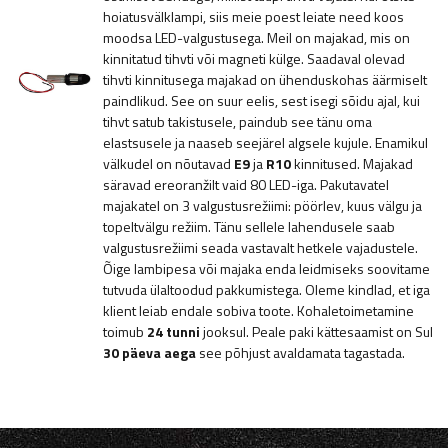
hoiatusvälklampi, siis meie poest leiate need koos
moodsa LED-valgustusega. Meil on majakad, mis on
kinnitatud tihvti või magneti külge. Saadaval olevad
tihvti kinnitusega majakad on ühenduskohas äärmiselt
paindlikud. See on suur eelis, sest isegi sõidu ajal, kui
tihvt satub takistusele, paindub see tänu oma
elastsusele ja naaseb seejärel algsele kujule. Enamikul
välkudel on nõutavad
E9
ja
R10
kinnitused. Majakad
säravad ereoranžilt vaid 80 LED-iga. Pakutavatel
majakatel on 3 valgustusrežiimi: pöörlev, kuus välgu ja
topeltvälgu režiim. Tänu sellele lahendusele saab
valgustusrežiimi seada vastavalt hetkele vajadustele.
Õige lambipesa või majaka enda leidmiseks soovitame
tutvuda ülaltoodud pakkumistega. Oleme kindlad, et iga
klient leiab endale sobiva toote. Kohaletoimetamine
toimub
24 tunni
jooksul. Peale paki kättesaamist on Sul
30 päeva aega
see põhjust avaldamata tagastada.