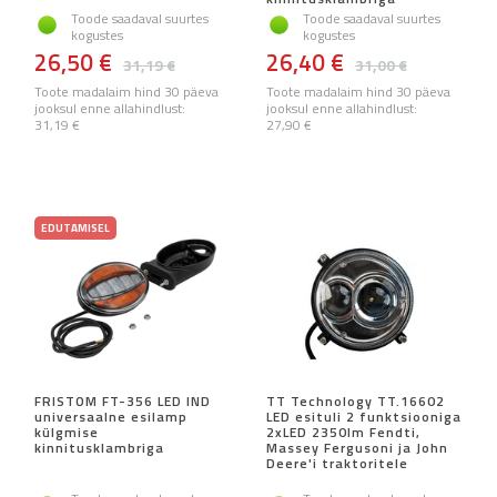
Toode saadaval suurtes
Toode saadaval suurtes
kogustes
kogustes
26,50 €
26,40 €
31,19 €
31,00 €
Toote madalaim hind 30 päeva
Toote madalaim hind 30 päeva
jooksul enne allahindlust:
jooksul enne allahindlust:
31,19 €
27,90 €
EDUTAMISEL
FRISTOM FT-356 LED IND
TT Technology TT.16602
universaalne esilamp
LED esituli 2 funktsiooniga
külgmise
2xLED 2350lm Fendti,
kinnitusklambriga
Massey Fergusoni ja John
Deere'i traktoritele