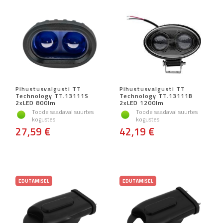
Pihustusvalgusti TT
Pihustusvalgusti TT
Technology TT.13111S
Technology TT.13111B
2xLED 800lm
2xLED 1200lm
Toode saadaval suurtes
Toode saadaval suurtes
kogustes
kogustes
27,59 €
42,19 €
EDUTAMISEL
EDUTAMISEL