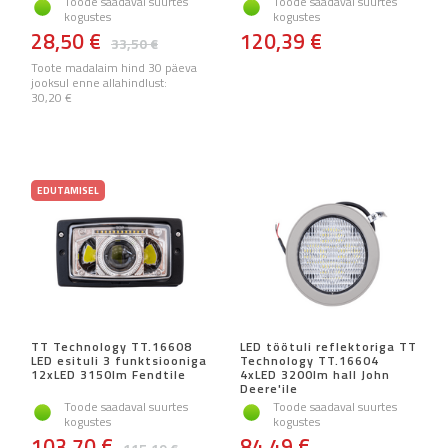
Toode saadaval suurtes
Toode saadaval suurtes
kogustes
kogustes
28,50 €
120,39 €
33,50 €
Toote madalaim hind 30 päeva
jooksul enne allahindlust:
30,20 €
EDUTAMISEL
TT Technology TT.16608
LED töötuli reflektoriga TT
LED esituli 3 funktsiooniga
Technology TT.16604
12xLED 3150lm Fendtile
4xLED 3200lm hall John
Deere'ile
Toode saadaval suurtes
Toode saadaval suurtes
kogustes
kogustes
103,70 €
84,49 €