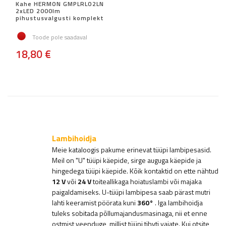
Kahe HERMON GMPLRLO2LN
2xLED 2000lm
pihustusvalgusti komplekt
Toode pole saadaval
18,80 €
Lambihoidja
Meie kataloogis pakume erinevat tüüpi lambipesasid.
Meil on "U" tüüpi käepide, sirge auguga käepide ja
hingedega tüüpi käepide. Kõik kontaktid on ette nähtud
12 V
või
24 V
toiteallikaga hoiatuslambi või majaka
paigaldamiseks. U-tüüpi lambipesa saab pärast mutri
lahti keeramist pöörata kuni
360°
. Iga lambihoidja
tuleks sobitada põllumajandusmasinaga, nii et enne
ostmist veenduge, millist tüüpi tihvti vajate. Kui otsite