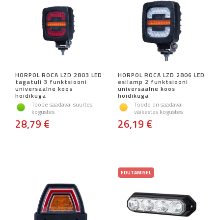
HORPOL ROCA LZD 2803 LED
HORPOL ROCA LZD 2806 LED
tagatuli 3 funktsiooni
esilamp 2 funktsiooni
universaalne koos
universaalne koos
hoidikuga
hoidikuga
Toode saadaval suurtes
Toode on saadaval
kogustes
väikestes kogustes
28,79 €
26,19 €
EDUTAMISEL