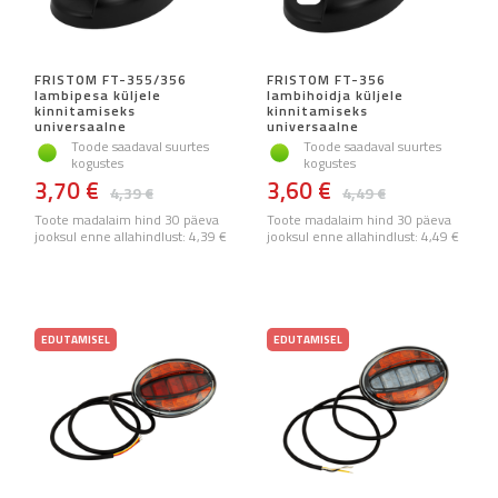
FRISTOM FT-355/356
FRISTOM FT-356
lambipesa küljele
lambihoidja küljele
kinnitamiseks
kinnitamiseks
universaalne
universaalne
Toode saadaval suurtes
Toode saadaval suurtes
kogustes
kogustes
3,70 €
3,60 €
4,39 €
4,49 €
Toote madalaim hind 30 päeva
Toote madalaim hind 30 päeva
jooksul enne allahindlust:
4,39 €
jooksul enne allahindlust:
4,49 €
EDUTAMISEL
EDUTAMISEL