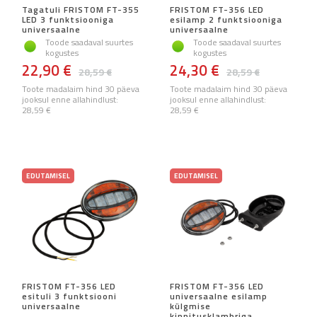
Tagatuli FRISTOM FT-355
FRISTOM FT-356 LED
LED 3 funktsiooniga
esilamp 2 funktsiooniga
universaalne
universaalne
Toode saadaval suurtes
Toode saadaval suurtes
kogustes
kogustes
22,90 €
24,30 €
28,59 €
28,59 €
Toote madalaim hind 30 päeva
Toote madalaim hind 30 päeva
jooksul enne allahindlust:
jooksul enne allahindlust:
28,59 €
28,59 €
EDUTAMISEL
EDUTAMISEL
FRISTOM FT-356 LED
FRISTOM FT-356 LED
esituli 3 funktsiooni
universaalne esilamp
universaalne
külgmise
kinnitusklambriga