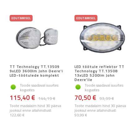
EDUTAMISEL
EDUTAMISEL
TT Technology TT.13509
LED töötule reflektor TT
9xLED 3600lm John Deere'i
Technology TT.13508
LED-töötulede komplekt
13xLED 5200lm John
Deere'ile
Toode saadaval suurtes
Toode saadaval suurtes
kogustes
kogustes
115,40 €
70,50 €
144,19 €
93,99 €
Toote madalaim hind 30 päeva
Toote madalaim hind 30 päeva
jooksul enne allahindlust:
jooksul enne allahindlust:
122,60 €
93,99 €