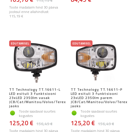
115,19 €
Toote madalaim hind 30 päeva
jooksul enne allahindlust:
115,19 €
EDUTAMISEL
EDUTAMISEL
TT Technology TT.16611-L
TT Technology TT.16611-P
LED esituli 3 funktsiooni
LED esituli 3 funktsiooni
23xLED 2350lm vasak
23xLED 2350lm parem
JCB/Cat/Manitou/Volvo/Terex
JCB/Cat/Manitou/Volvo/Terex
jaoks
jaoks
Toode saadaval suurtes
Toode saadaval suurtes
kogustes
kogustes
125,20 €
125,20 €
156,49 €
156,49 €
Toote madalaim hind 30 päeva
Toote madalaim hind 30 päeva