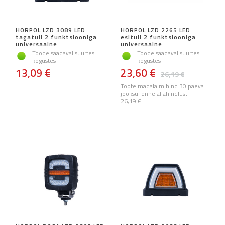
HORPOL LZD 3089 LED
HORPOL LZD 2265 LED
tagatuli 2 funktsiooniga
esituli 2 funktsiooniga
universaalne
universaalne
Toode saadaval suurtes
Toode saadaval suurtes
kogustes
kogustes
13,09 €
23,60 €
26,19 €
Toote madalaim hind 30 päeva
jooksul enne allahindlust:
26,19 €