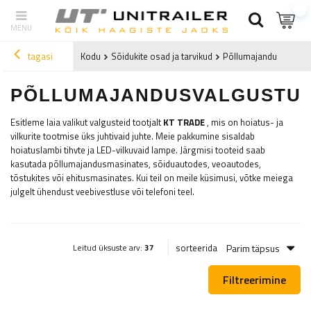
tagasi
Kodu
Sõidukite osad ja tarvikud
Põllumajanduslikud l
PÕLLUMAJANDUSVALGUSTU
Esitleme laia valikut valgusteid tootjalt
KT TRADE
, mis on hoiatus- ja
vilkurite tootmise üks juhtivaid juhte. Meie pakkumine sisaldab
hoiatuslambi tihvte ja LED-vilkuvaid lampe. Järgmisi tooteid saab
kasutada põllumajandusmasinates, sõiduautodes, veoautodes,
tõstukites või ehitusmasinates. Kui teil on meile küsimusi, võtke meiega
julgelt ühendust veebivestluse või telefoni teel.
Parim täpsus
sorteerida
Leitud üksuste arv:
37
Filtreerimine