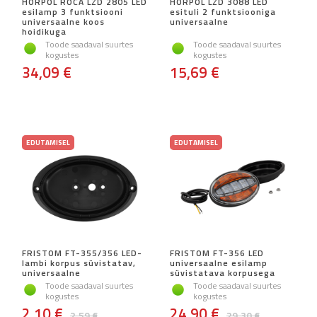
HORPOL ROCA LZD 2805 LED
HORPOL LZD 3088 LED
esilamp 3 funktsiooni
esituli 2 funktsiooniga
universaalne koos
universaalne
hoidikuga
Toode saadaval suurtes
Toode saadaval suurtes
kogustes
kogustes
34,09 €
15,69 €
EDUTAMISEL
EDUTAMISEL
FRISTOM FT-355/356 LED-
FRISTOM FT-356 LED
lambi korpus süvistatav,
universaalne esilamp
universaalne
süvistatava korpusega
Toode saadaval suurtes
Toode saadaval suurtes
kogustes
kogustes
2,10 €
24,90 €
2,59 €
29,30 €