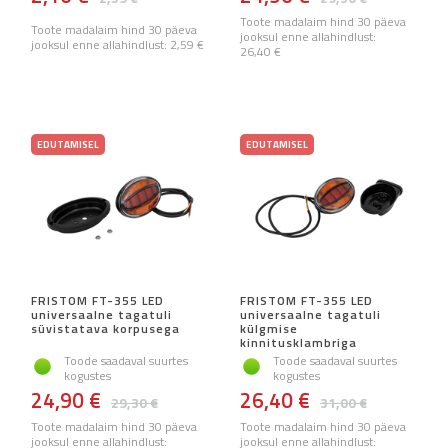
Toote madalaim hind 30 päeva
Toote madalaim hind 30 päeva
jooksul enne allahindlust:
jooksul enne allahindlust:
2,59 €
26,40 €
EDUTAMISEL
EDUTAMISEL
FRISTOM FT-355 LED
FRISTOM FT-355 LED
universaalne tagatuli
universaalne tagatuli
süvistatava korpusega
külgmise
kinnitusklambriga
Toode saadaval suurtes
Toode saadaval suurtes
kogustes
kogustes
24,90 €
26,40 €
29,30 €
31,00 €
Toote madalaim hind 30 päeva
Toote madalaim hind 30 päeva
jooksul enne allahindlust:
jooksul enne allahindlust: