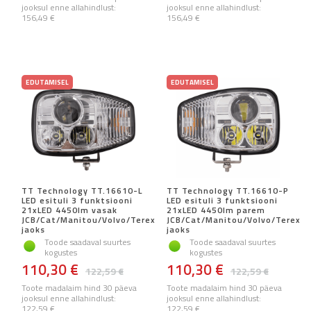
jooksul enne allahindlust:
jooksul enne allahindlust:
156,49 €
156,49 €
EDUTAMISEL
EDUTAMISEL
TT Technology TT.16610-L
TT Technology TT.16610-P
LED esituli 3 funktsiooni
LED esituli 3 funktsiooni
21xLED 4450lm vasak
21xLED 4450lm parem
JCB/Cat/Manitou/Volvo/Terex
JCB/Cat/Manitou/Volvo/Terex
jaoks
jaoks
Toode saadaval suurtes
Toode saadaval suurtes
kogustes
kogustes
110,30 €
110,30 €
122,59 €
122,59 €
Toote madalaim hind 30 päeva
Toote madalaim hind 30 päeva
jooksul enne allahindlust:
jooksul enne allahindlust:
122,59 €
122,59 €