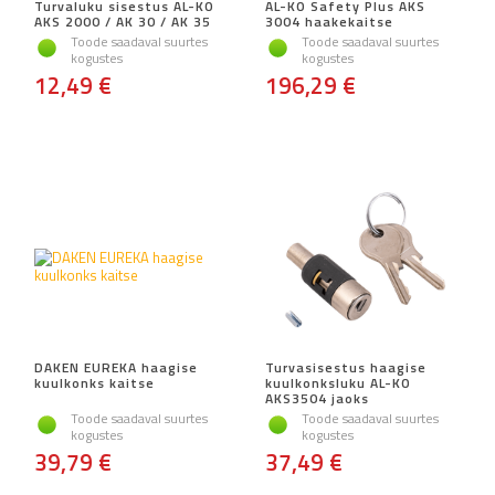
Turvaluku sisestus AL-KO
AL-KO Safety Plus AKS
AKS 2000 / AK 30 / AK 35
3004 haakekaitse
Toode saadaval suurtes
Toode saadaval suurtes
kogustes
kogustes
12,49 €
196,29 €
DAKEN EUREKA haagise
Turvasisestus haagise
kuulkonks kaitse
kuulkonksluku AL-KO
AKS3504 jaoks
Toode saadaval suurtes
Toode saadaval suurtes
kogustes
kogustes
39,79 €
37,49 €