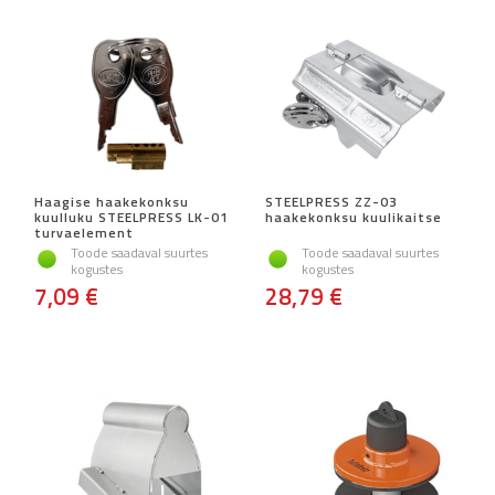
Haagise haakekonksu
STEELPRESS ZZ-03
kuulluku STEELPRESS LK-01
haakekonksu kuulikaitse
turvaelement
Toode saadaval suurtes
Toode saadaval suurtes
kogustes
kogustes
7,09 €
28,79 €