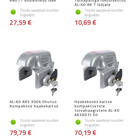
KNOTT kuulkonksu lukk
Turvapalliga lukusisestus
AL-KO AK 7 lööjale
Toode saadaval suurtes
Toode saadaval suurtes
kogustes
kogustes
27,59 €
10,69 €
AL-KO AKS 3004 Ohutus
Haakekonks kaitse
Kompaktne haakekaitse
kompaktsetele
turvahaagistele AL-KO
AK300 FI 50
Toode saadaval suurtes
Toode saadaval suurtes
kogustes
kogustes
79,79 €
70,19 €