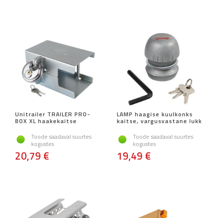
Unitrailer TRAILER PRO-
LAMP haagise kuulkonks
BOX XL haakekaitse
kaitse, vargusvastane lukk
Toode saadaval suurtes
Toode saadaval suurtes
kogustes
kogustes
20,79 €
19,49 €