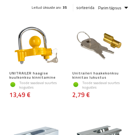
Parim täpsus
sorteerida
Leitud üksuste arv:
35
UNITRAILER haagise
Unitraileri haakekonksu
kuulkonksu kinnitamine
kinnitav lukustus
Toode saadaval suurtes
Toode saadaval suurtes
kogustes
kogustes
13,49 €
2,79 €