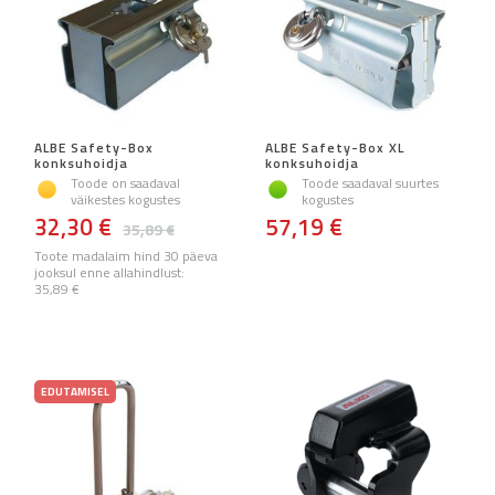
ALBE Safety-Box
ALBE Safety-Box XL
konksuhoidja
konksuhoidja
Toode on saadaval
Toode saadaval suurtes
väikestes kogustes
kogustes
32,30 €
57,19 €
35,89 €
Toote madalaim hind 30 päeva
jooksul enne allahindlust:
35,89 €
EDUTAMISEL