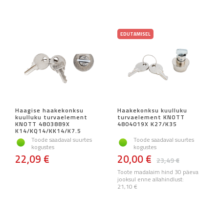
EDUTAMISEL
Haagise haakekonksu
Haakekonksu kuulluku
kuulluku turvaelement
turvaelement KNOTT
KNOTT 4803889X
4804019X K27/K35
K14/KQ14/KK14/K7.5
Toode saadaval suurtes
Toode saadaval suurtes
kogustes
kogustes
22,09 €
20,00 €
23,49 €
Toote madalaim hind 30 päeva
jooksul enne allahindlust:
21,10 €