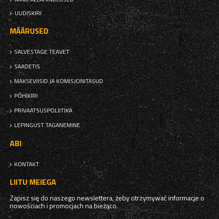
UUDISKIRI
MÄÄRUSED
SALVESTAGE TEAVET
SAADETIS
MAKSEVIISID JA KOMISJONITASUD
PÕHIKIRI
PRIVAATSUSPOLIITIKA
LEPINGUST TAGANEMINE
ABI
KONTAKT
LIITU MEIEGA
Zapisz się do naszego newslettera, żeby otrzymywać informacje o
nowościach i promocjach na bieżąco.