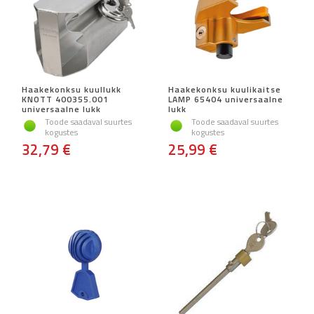
Haakekonksu kuullukk
Haakekonksu kuulikaitse
KNOTT 400355.001
LAMP 65404 universaalne
universaalne lukk
lukk
Toode saadaval suurtes
Toode saadaval suurtes
kogustes
kogustes
32,79 €
25,99 €