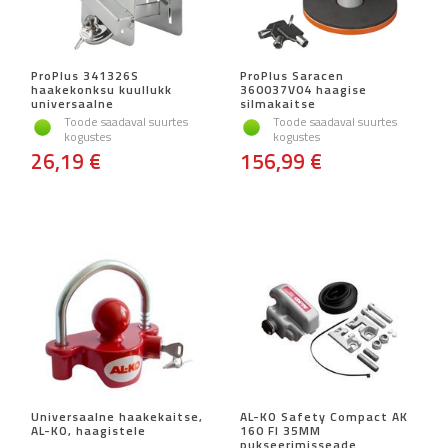
ProPlus 341326S
ProPlus Saracen
haakekonksu kuullukk
360037V04 haagise
universaalne
silmakaitse
Toode saadaval suurtes
Toode saadaval suurtes
kogustes
kogustes
26,19 €
156,99 €
Universaalne haakekaitse,
AL-KO Safety Compact AK
AL-KO, haagistele
160 FI 35MM
pukseerimisseade