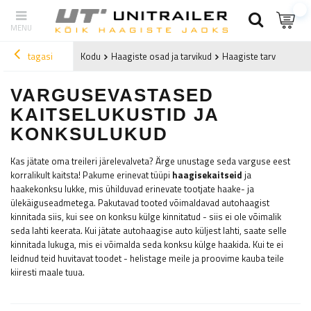
tagasi
Kodu
Haagiste osad ja tarvikud
Haagiste tarvikud
Va
VARGUSEVASTASED
KAITSELUKUSTID JA
KONKSULUKUD
Kas jätate oma treileri järelevalveta? Ärge unustage seda varguse eest
korralikult kaitsta! Pakume erinevat tüüpi
haagisekaitseid
ja
haakekonksu lukke, mis ühilduvad erinevate tootjate haake- ja
ülekäiguseadmetega. Pakutavad tooted võimaldavad autohaagist
kinnitada siis, kui see on konksu külge kinnitatud - siis ei ole võimalik
seda lahti keerata. Kui jätate autohaagise auto küljest lahti, saate selle
kinnitada lukuga, mis ei võimalda seda konksu külge haakida. Kui te ei
leidnud teid huvitavat toodet - helistage meile ja proovime kauba teile
kiiresti maale tuua.