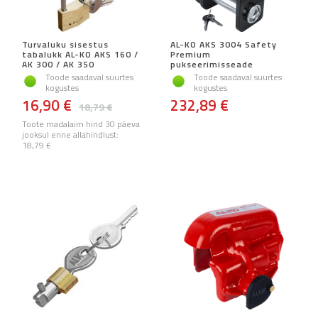
Turvaluku sisestus
AL-KO AKS 3004 Safety
tabalukk AL-KO AKS 160 /
Premium
AK 300 / AK 350
pukseerimisseade
Toode saadaval suurtes
Toode saadaval suurtes
kogustes
kogustes
16,90 €
232,89 €
18,79 €
Toote madalaim hind 30 päeva
jooksul enne allahindlust:
18,79 €