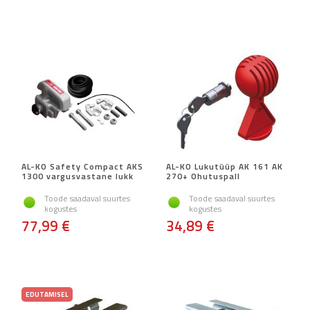
AL-KO Safety Compact AKS
AL-KO Lukutüüp AK 161 AK
1300 vargusvastane lukk
270+ Ohutuspall
Toode saadaval suurtes
Toode saadaval suurtes
kogustes
kogustes
77,99 €
34,89 €
EDUTAMISEL