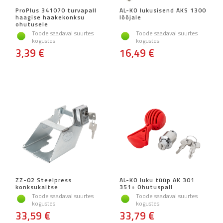
ProPlus 341070 turvapall
AL-KO lukusisend AKS 1300
haagise haakekonksu
lööjale
ohutusele
Toode saadaval suurtes
Toode saadaval suurtes
kogustes
kogustes
3,39 €
16,49 €
ZZ-02 Steelpress
AL-KO luku tüüp AK 301
konksukaitse
351+ Ohutuspall
Toode saadaval suurtes
Toode saadaval suurtes
kogustes
kogustes
33,59 €
33,79 €