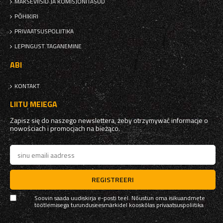
MAKSEVIISID JA KOMISJONITASUD
PÕHIKIRI
PRIVAATSUSPOLIITIKA
LEPINGUST TAGANEMINE
ABI
KONTAKT
LIITU MEIEGA
Zapisz się do naszego newslettera, żeby otrzymywać informacje o
nowościach i promocjach na bieżąco.
REGISTREERI
Soovin saada uudiskirja e-posti teel. Nõustun oma isikuandmete
töötlemisega turunduseesmärkidel kooskõlas
privaatsuspoliitika