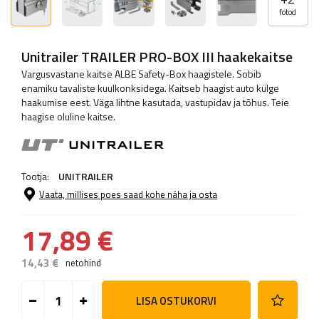
fotod
Unitrailer TRAILER PRO-BOX III haakekaitse
Vargusvastane kaitse ALBE Safety-Box haagistele. Sobib
enamiku tavaliste kuulkonksidega. Kaitseb haagist auto külge
haakumise eest. Väga lihtne kasutada, vastupidav ja tõhus. Teie
haagise oluline kaitse.
Tootja:
UNITRAILER
Vaata, millises poes saad kohe näha ja osta
17,89 €
14,43 €
netohind
LISA OSTUKORVI