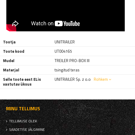
Tootja
UNITRAILER
Toote kood
UT004165
Mudel
TREILER PRO-BOX III
Materjal
tsingitud teras
Selle toote eest ELis
UNITRAILER Sp. z o.o
Rohkem
vastutav üksus
MINU TELLIMUS
TELLIMUSE OLEK
SAADETISE JÄLGIMINE