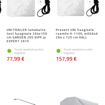
UNITRAILER lamekatte
Present UNI haagisele
tent haagisele 264x150
raamile H-1100, mõõdud
cm GARDEN 265 KIPP ja
264 x 125 cm HALL
EXPERT 2615
Toode saadaval suurtes
Toode saadaval suurtes
kogustes
kogustes
77,99 €
157,99 €