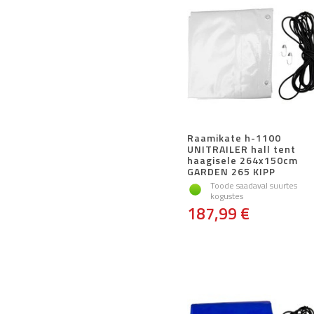
Raamikate h-1100
UNITRAILER hall tent
haagisele 264x150cm
GARDEN 265 KIPP
Toode saadaval suurtes
kogustes
187,99 €