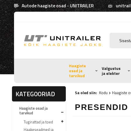
Autode haagiste osad - UNITRAILER
unitrai
Haagiste
Valgustus
osad ja
ja elekter
tarvikud
KATEGOORIAD
Sa oled siin:
Kodu
Haagiste os
PRESENDID
Haagiste osad ja
tarvikud
Tugirattad ja toed
Haakeseadmed ja