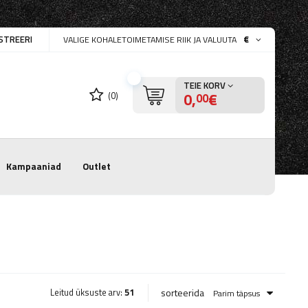
STREERI
€
VALIGE KOHALETOIMETAMISE RIIK JA VALUUTA
TEIE KORV
0,
€
(0)
00
Kampaaniad
Outlet
sorteerida
Leitud üksuste arv:
51
Parim täpsus