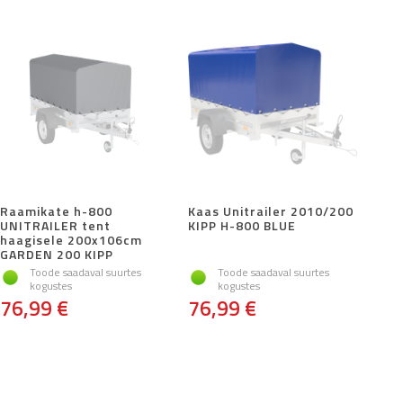
Raamikate h-800
Kaas Unitrailer 2010/200
UNITRAILER tent
KIPP H-800 BLUE
haagisele 200x106cm
GARDEN 200 KIPP
Toode saadaval suurtes
Toode saadaval suurtes
kogustes
kogustes
76,99 €
76,99 €