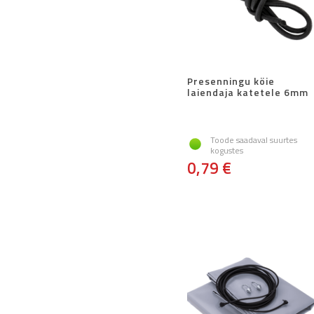
Presenningu köie
laiendaja katetele 6mm
Toode saadaval suurtes
kogustes
0,79 €