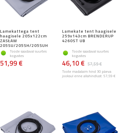
Lamekattega tent
Lamekate tent haagisele
haagisele 205x122cm
259x143cm BRENDERUP
ZASŁAW
4260ST UB
205SU/205SH/205SUH
Toode saadaval suurtes
Toode saadaval suurtes
kogustes
kogustes
51,99 €
46,10 €
57,59 €
Toote madalaim hind 30 päeva
jooksul enne allahindlust:
57,59 €