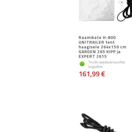
Raamikate H-800
UNITRAILER tent
haagisele 264x150 cm
GARDEN 265 KIPP ja
EXPERT 2615
Toode saadaval suurtes
kogustes
161,99 €