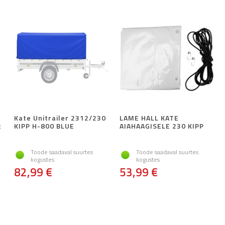
Kate Unitrailer 2312/230
LAME HALL KATE
t
KIPP H-800 BLUE
AIAHAAGISELE 230 KIPP
Toode saadaval suurtes
Toode saadaval suurtes
kogustes
kogustes
82,99 €
53,99 €