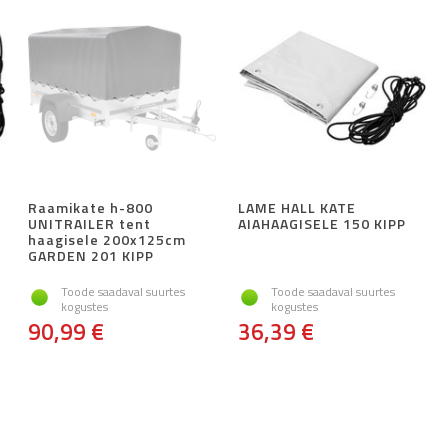
Raamikate h-800
LAME HALL KATE
UNITRAILER tent
AIAHAAGISELE 150 KIPP
haagisele 200x125cm
GARDEN 201 KIPP
Toode saadaval suurtes
Toode saadaval suurtes
kogustes
kogustes
90,99 €
36,39 €