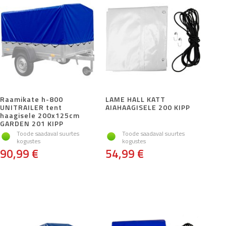
Raamikate h-800
LAME HALL KATT
UNITRAILER tent
AIAHAAGISELE 200 KIPP
haagisele 200x125cm
GARDEN 201 KIPP
Toode saadaval suurtes
Toode saadaval suurtes
kogustes
kogustes
90,99 €
54,99 €