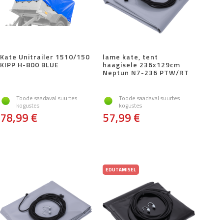
Kate Unitrailer 1510/150
lame kate, tent
KIPP H-800 BLUE
haagisele 236x129cm
Neptun N7-236 PTW/RT
Toode saadaval suurtes
Toode saadaval suurtes
kogustes
kogustes
78,99 €
57,99 €
EDUTAMISEL