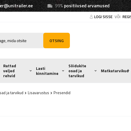
ler@unitrailer.ee
99%
positiivsed arvamused
LOGI SISSE
VÕI
REGI
OTSING
Rattad
Sõidukite
Lasti
veljed
osad ja
Matkatarvikud
kinnitamine
rehvid
tarvikud
ad ja tarvikud
Lisavarustus
Presendid