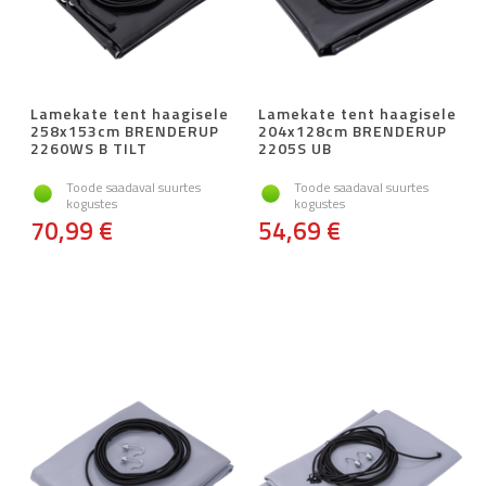
Lamekate tent haagisele
Lamekate tent haagisele
258x153cm BRENDERUP
204x128cm BRENDERUP
2260WS B TILT
2205S UB
Toode saadaval suurtes
Toode saadaval suurtes
kogustes
kogustes
70,99 €
54,69 €