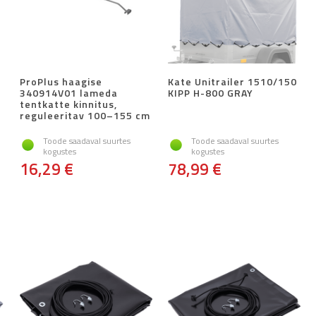
ProPlus haagise
Kate Unitrailer 1510/150
340914V01 lameda
KIPP H-800 GRAY
tentkatte kinnitus,
reguleeritav 100–155 cm
Toode saadaval suurtes
Toode saadaval suurtes
kogustes
kogustes
16,29 €
78,99 €