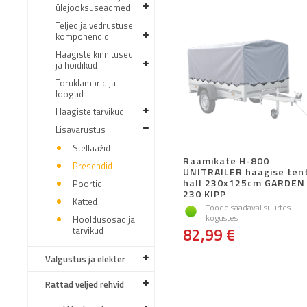
ülejooksuseadmed
Teljed ja vedrustuse
komponendid
Haagiste kinnitused
ja hoidikud
Toruklambrid ja -
loogad
Haagiste tarvikud
Lisavarustus
Stellaažid
Raamikate H-800
Presendid
UNITRAILER haagise ten
hall 230x125cm GARDEN
Poortid
230 KIPP
Katted
Toode saadaval suurtes
kogustes
Hooldusosad ja
tarvikud
82,99 €
Valgustus ja elekter
Rattad veljed rehvid