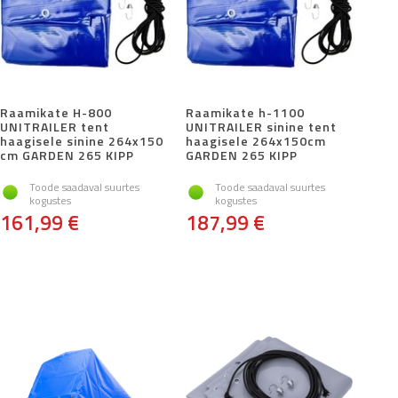
Raamikate H-800
Raamikate h-1100
UNITRAILER tent
UNITRAILER sinine tent
haagisele sinine 264x150
haagisele 264x150cm
cm GARDEN 265 KIPP
GARDEN 265 KIPP
Toode saadaval suurtes
Toode saadaval suurtes
kogustes
kogustes
161,99 €
187,99 €