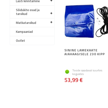
Lasti kinnitamine
Sõidukite osad ja
tarvikud
Matkatarvikud
Kampaaniad
Outlet
SININE LAMEKAATE
AIAHAAGISELE 230 KIPP
Toode saadaval suurtes
kogustes
53,99 €