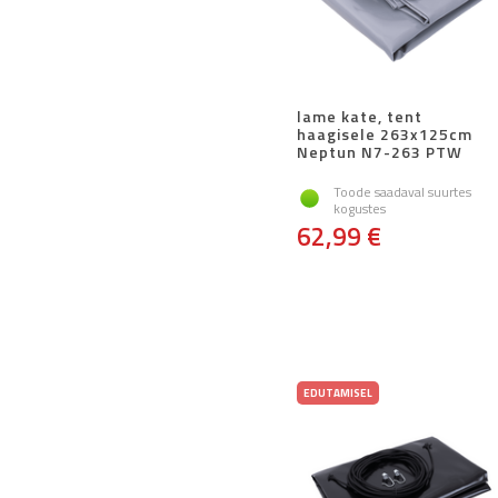
lame kate, tent
haagisele 263x125cm
Neptun N7-263 PTW
Toode saadaval suurtes
kogustes
62,99 €
EDUTAMISEL