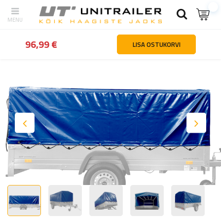
tagasi
Kodu
Haagiste osad ja tarvikud
Lisavarustus
Presendi
96,99 €
LISA OSTUKORVI