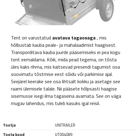
Tent on varustatud
avatava tagaosaga
, mis
hõlbustab kauba peale- ja mahalaadimist haagisest.
Transporditava kauba juurde pääsemiseks ei pea kogu
tent eemaldama. Kõik, mida pead tegema, on tõsta
üles kaks rihma, mis kaitsevad presendi tagumist osa
soovimatu tõstmise eest sõidu või parkimise ajal.
Seejärel keerake see osa lihtsalt kokku ja asetage see
raami ülemisele talale. Nii pääsete hõlpsasti haagise
sisemusse isegi ilma tagaseina avamata. See on väga
mugav lahendus, mis tuleb kasuks igal reisil.
Tootja
UNITRAILER
Toote kood
UT004089