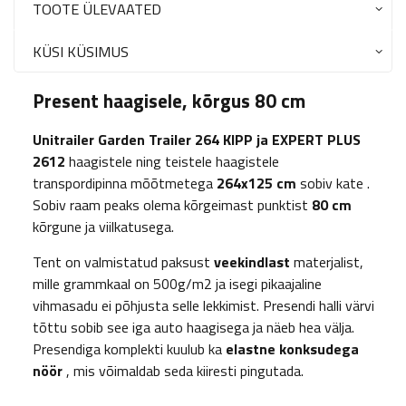
TOOTE ÜLEVAATED
KÜSI KÜSIMUS
Present haagisele, kõrgus 80 cm
Unitrailer Garden Trailer 264 KIPP ja EXPERT PLUS
2612
haagistele ning teistele haagistele
transpordipinna mõõtmetega
264x125 cm
sobiv kate .
Sobiv raam peaks olema kõrgeimast punktist
80 cm
kõrgune ja viilkatusega.
Tent on valmistatud paksust
veekindlast
materjalist,
mille grammkaal on 500g/m2 ja isegi pikaajaline
vihmasadu ei põhjusta selle lekkimist. Presendi halli värvi
tõttu sobib see iga auto haagisega ja näeb hea välja.
Presendiga komplekti kuulub ka
elastne konksudega
nöör
, mis võimaldab seda kiiresti pingutada.