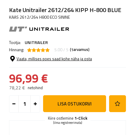
Kate Unitrailer 2612/264 KIPP H-800 BLUE
KAAS 2612/264 H800 ECO SININE
Tootja:
UNITRAILER
Hinnang:
5.00 / 5
(
arvamus)
1
Vaata, millises poes saad kohe näha ja osta
96,99 €
78,22 €
netohind
LISA OSTUKORVI
Kiire ostlemine
1-Click
(ilma registreerimata)