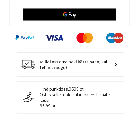
Millal ma oma paki kätte saan, kui
tellin praegu?
Hind punktides:
9699
pt
Ostes selle toote sularaha eest, saate
kasu:
96.99
pt