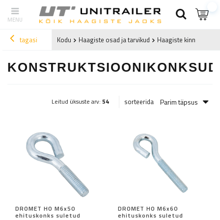
tagasi
Kodu
Haagiste osad ja tarvikud
Haagiste kinnitused ja
KONSTRUKTSIOONIKONKSUD
Parim täpsus
sorteerida
Leitud üksuste arv:
54
DROMET HO M6x50
DROMET HO M6x60
ehituskonks suletud
ehituskonks suletud