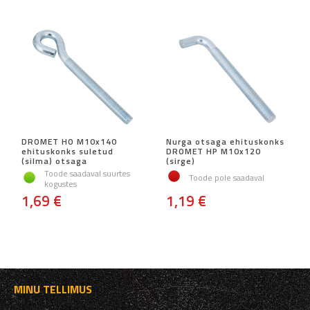
DROMET HO M10x140
Nurga otsaga ehituskonks
ehituskonks suletud
DROMET HP M10x120
(silma) otsaga
(sirge)
Toode saadaval suurtes
Toode pole saadaval
kogustes
1,69 €
1,19 €
MINU TELLIMUS