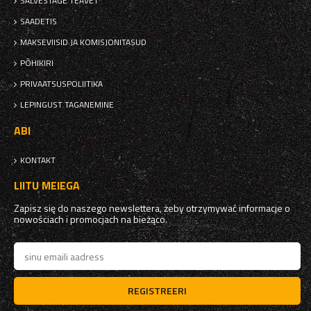
SALVESTAGE TEAVET
SAADETIS
MAKSEVIISID JA KOMISJONITASUD
PÕHIKIRI
PRIVAATSUSPOLIITIKA
LEPINGUST TAGANEMINE
ABI
KONTAKT
LIITU MEIEGA
Zapisz się do naszego newslettera, żeby otrzymywać informacje o
nowościach i promocjach na bieżąco.
REGISTREERI