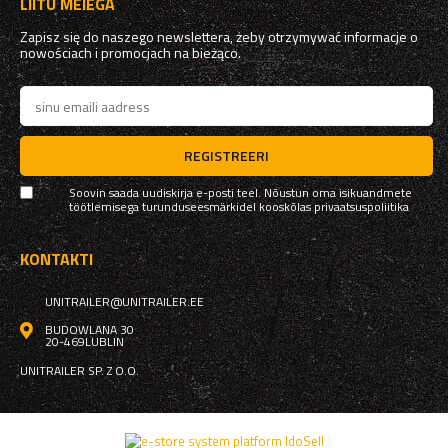
LIITU MEIEGA
Zapisz się do naszego newslettera, żeby otrzymywać informacje o
nowościach i promocjach na bieżąco.
REGISTREERI
Soovin saada uudiskirja e-posti teel. Nõustun oma isikuandmete
töötlemisega turunduseesmärkidel kooskõlas
privaatsuspoliitika
KONTAKTI
UNITRAILER@UNITRAILER.EE
BUDOWLANA 30
20-469
LUBLIN
UNITRAILER SP. Z O.O.