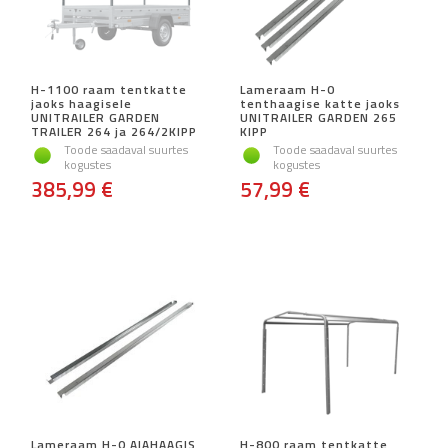
H-1100 raam tentkatte
Lameraam H-0
jaoks haagisele
tenthaagise katte jaoks
UNITRAILER GARDEN
UNITRAILER GARDEN 265
TRAILER 264 ja 264/2KIPP
KIPP
Toode saadaval suurtes
Toode saadaval suurtes
kogustes
kogustes
385,99 €
57,99 €
Lameraam H-0 AIAHAAGIS
H-800 raam tentkatte