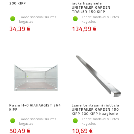
200 KIPP
jaoks haagisele
UNITRAILER GARDEN
TRAILER 150 KIPP
Toode saadaval suurtes
Toode saadaval suurtes
kogustes
kogustes
34,39 €
134,99 €
Raam H-0 AIAHAAGIST 264
Lame tentraami risttala
KIPP
UNITRAILER GARDEN 150
KIPP 200 KIPP haagisele
Toode saadaval suurtes
Toode saadaval suurtes
kogustes
kogustes
50,49 €
10,69 €