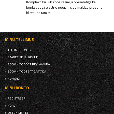
Komplekti kuulub koos raami ja presendiga ka
konksudega elastne nöör, mis võimaldab presendi
kiiret venitamist.
MINU TELLIMUS
TELLIMUSE OLEK
SAADETISE JÄLGIMINE
SOOVIN TOODET REKLAAMIDA
SOOVIN TOOTE TAGASTADA
KONTAKTI
MINU KONTO
REGISTREERI
KORV
OSTUNIMEKIRI