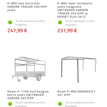
H-800 rack Unitrailer
H-800 raam tentkatte
GARDEN TRAILER 200 KIPP
jaoks haagisele
jaoks
UNITRAILER GARDEN
TRAILER 264 KIPP ja
EXPERT PLUS 2612
Toode saadaval suurtes
Toode saadaval suurtes
kogustes
kogustes
247,99 €
251,99 €
Raam H-1100 tenthaagise
Raam H-800 AIAHAAGIST
katte jaoks UNITRAILER
201 KIPP
GARDEN 265 KIPP
Toode saadaval suurtes
Toode saadaval suurtes
kogustes
kogustes