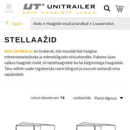
tagasi
Kodu
Haagiste osad ja tarvikud
Lisavarustus
Stellaa
STELLAAŽID
Auto järelkärus
on lisatarvik, mis muudab teie haagise
mitmeotstarbeliseks ja mitmekülgseks töövahendiks. Pakume laias
valikus haagiste riiulid, nii lamehaagistele kui ka külgmistega haagistele.
Tänu sellele saate reguleerida raami kõrgust ja suurust vastavalt oma
vajadustele.
Parim täpsus
sorteerida
Leitud üksuste arv:
18