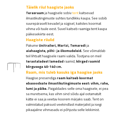
Täielik riiul haagiste jaoks
Terasraam
ja haagisele sobiv
tent
kaitsevad
ilmastikutingimuste suhtes tundlikku kaupa. See sobib
suurepäraselt kevadel ja sügisel, kaitstes koormat
vihma või tuule eest. Suvel kaitseb raamiga tent kaupa
päikesekiirte eest.
Haagiste riiulid
Pakume
Unitraileri, Martzi, Temaredi
ja
aiahaagiste, põhi- ja ökomudeleid.
See võimaldab
teil lihtsalt haagisele raami valida. Tootjana on meil
terastaladest lamedad
raamid,
kõrged raamid
kõrgusega 40-140 cm.
Raam, mis tuleb kasuks iga haagise jaoks
Haagise presendiga
raam
kaitseb koormat
ebasoodsate ilmastikutingimuste eest: vihm, rahe,
lumi ja päike.
Paigaldades selle oma haagisele, ei pea
sa muretsema, kas vihm sind sõidu ajal ootamatult
kätte ei saa ja veetav koorem märjaks saab. Tent on
valmistatud paksust veekindlast materjalist ja isegi
pikaajaline vihmasadu ei põhjusta selle lekkimist.