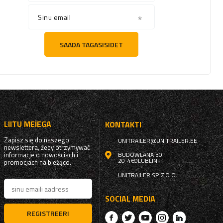
Sinu email
SAADA TAGASISIDET
LIITU MEIEGA
KONTAKTI
Zapisz się do naszego
UNITRAILER@UNITRAILER.EE
newslettera, żeby otrzymywać
informacje o nowościach i
BUDOWLANA 30
20-469
LUBLIN
promocjach na bieżąco.
UNITRAILER SP. Z O.O.
SOCIAL MEDIA
REGISTREERI