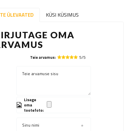
TE ÜLEVAATED
KÜSI KÜSIMUS
KIRJUTAGE OMA
ARVAMUS
5/5
Teie arvamus:
Teie arvamuse sisu
Lisage
oma
tootefoto:
Sinu nimi