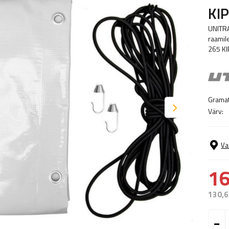
KI
UNITRA
raamil
265 KI
Gramat
Värv:
Va
16
130,6