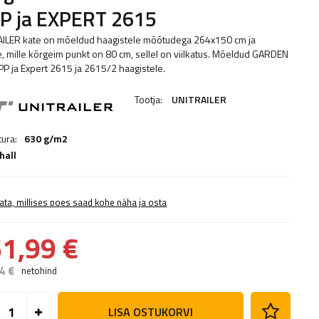
PP ja EXPERT 2615
ILER kate on mõeldud haagistele mõõtudega 264x150 cm ja
e, mille kõrgeim punkt on 80 cm, sellel on viilkatus. Mõeldud GARDEN
PP ja Expert 2615 ja 2615/2 haagistele.
Tootja:
UNITRAILER
ura:
630 g/m2
hall
ata, millises poes saad kohe näha ja osta
1,99 €
4 €
netohind
LISA OSTUKORVI