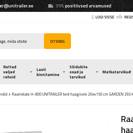
ler@unitrailer.ee
99%
positiivsed arvamused
LOGI SISSE
VÕI
REGI
OTSING
Rattad
Sõidukite
Lasti
veljed
osad ja
Matkatarvikud
kinnitamine
rehvid
tarvikud
ndid
Raamikate H-800 UNITRAILER tent haagisele 264x150 cm GARDEN 265 K
Ra
ha