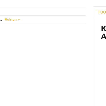
TOO
.o
Rohkem