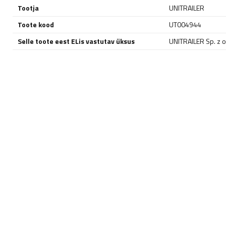
Tootja
UNITRAILER
Toote kood
UT004944
Selle toote eest ELis vastutav üksus
UNITRAILER Sp. z o