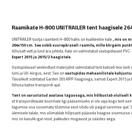
Raamikate H-800 UNITRAILER tent haagisele 2
UNITRAILER tootja raamtent H-800 hallis on kvaliteetne kate
, mis on 
264x150 cm. See sobib suurepäraselt raamile, mille kõrgeim punk
tõhusalt vett ja lund ära juhtida. Kate on valmistatud vastupidavast P
Expert 2615 ja 2615/2 haagistele
.
Vastupidavast veekindlast materjalist valmistatud tent kaitseb teie las
lumi ja UV-kiirgus, eest. See on
vastupidav mehaanilistele kahjustust
Täiuslikult sobitatud Garden 265 KIPP haagisega, samuti Expert 2615 ja
tõhusa kaitse transpordi ajal.
Tent on varustatud avatava tagaosaga, mis hõlbustab oluliselt 
et transporditavale koormale ligi pääsemiseks ei ole vaja kogu tent eem
tagumise osa soovimatu tõstmise eest sõidu või paigal seismise ajal. S
ülemisele talale, mis võimaldab hõlpsasti pääseda haagise sisemusse
mis on kasulik igal reisil, pakkudes mugavust ja säästes aega.