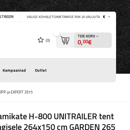
STREERI
€
VALIGE KOHALETOIMETAMISE RIIK JA VALUUTA
TEIE KORV
0,
€
(0)
00
Kampaaniad
Outlet
IPP ja EXPERT 2615
amikate H-800 UNITRAILER tent
agisele 264x150 cm GARDEN 265