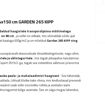
64x150 cm GARDEN 265 KIPP
mõeldud haagistele transpordipinna mõõtmetega
t on 80 cm
, ja sellel on viilkate, mis võimaldab sõidu ajal
VC-st kaaluga 630g/m2 ja on mõeldud
Garden 265 KIPP ning
ti suurepäraselt ebasoodsate ilmastikutingimuste, nagu vihm,
ele ja välisteguritele
, mis tagab pikaajalise kasutamise.
 Expert 2615/2-ga, tagab see esteetilise välimuse ja koorma
kauba peale- ja mahalaadimist haagisest
. See tähendab,
aldada. Lihtsalt tõstke kaks rihma, mis kindlustavad presendi
eejärel saab selle osa kokku rullida ja asetada raami
 ilma tagumist külge avamata. See on väga mugav lahendus,