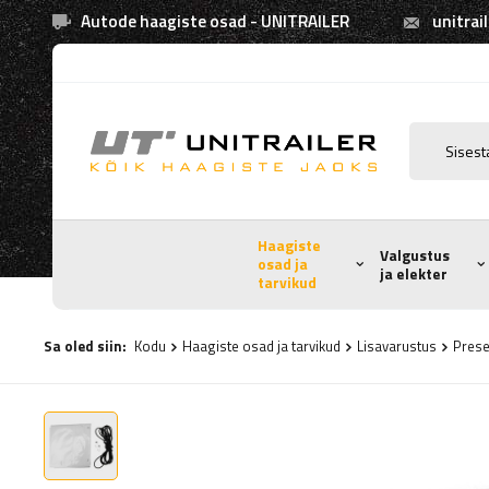
Autode haagiste osad - UNITRAILER
unitrai
Haagiste
Valgustus
osad ja
ja elekter
tarvikud
Sa oled siin:
Kodu
Haagiste osad ja tarvikud
Lisavarustus
Prese