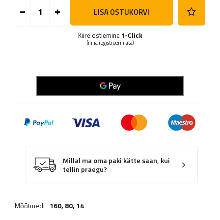
LISA OSTUKORVI
Kiire ostlemine
1-Click
(ilma registreerimata)
Millal ma oma paki kätte saan, kui
tellin praegu?
Mõõtmed:
160,
80
,
14