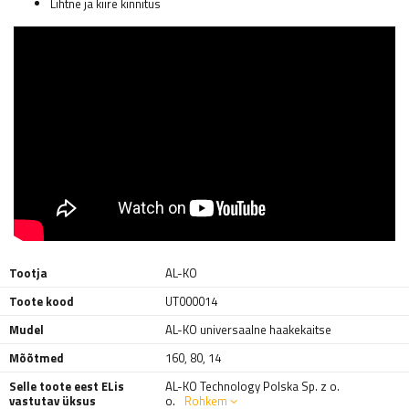
Lihtne ja kiire kinnitus
Tootja
AL-KO
Toote kood
UT000014
Mudel
AL-KO universaalne haakekaitse
Mõõtmed
160
,
80
,
14
Selle toote eest ELis
AL-KO Technology Polska Sp. z o.
vastutav üksus
o.
Rohkem