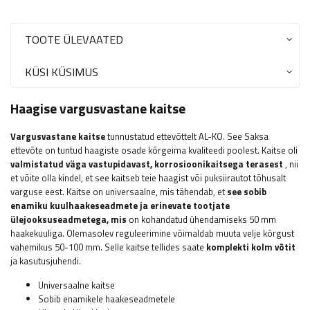
TOOTE ÜLEVAATED
KÜSI KÜSIMUS
Haagise vargusvastane kaitse
Vargusvastane kaitse
tunnustatud ettevõttelt AL-KO. See Saksa
ettevõte on tuntud haagiste osade kõrgeima kvaliteedi poolest. Kaitse oli
valmistatud väga vastupidavast, korrosioonikaitsega terasest
, nii
et võite olla kindel, et see kaitseb teie haagist või puksiirautot tõhusalt
varguse eest. Kaitse on universaalne, mis tähendab, et
see sobib
enamiku kuulhaakeseadmete ja erinevate tootjate
ülejooksuseadmetega, mis
on kohandatud ühendamiseks 50 mm
haakekuuliga. Olemasolev reguleerimine võimaldab muuta velje kõrgust
vahemikus 50-100 mm. Selle kaitse tellides saate
komplekti kolm võtit
ja kasutusjuhendi.
Universaalne kaitse
Sobib enamikele haakeseadmetele