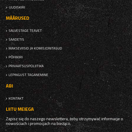
UUDISKIRI
MÄÄRUSED
SALVESTAGE TEAVET
SAADETIS
MAKSEVIISID JA KOMISJONITASUD
PÕHIKIRI
PRIVAATSUSPOLIITIKA
LEPINGUST TAGANEMINE
ABI
KONTAKT
LIITU MEIEGA
Zapisz się do naszego newslettera, żeby otrzymywać informacje o
nowościach i promocjach na bieżąco.