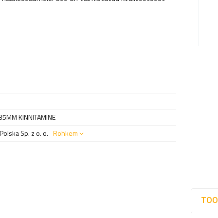
 35MM KINNITAMINE
olska Sp. z o. o.
Rohkem
TOO