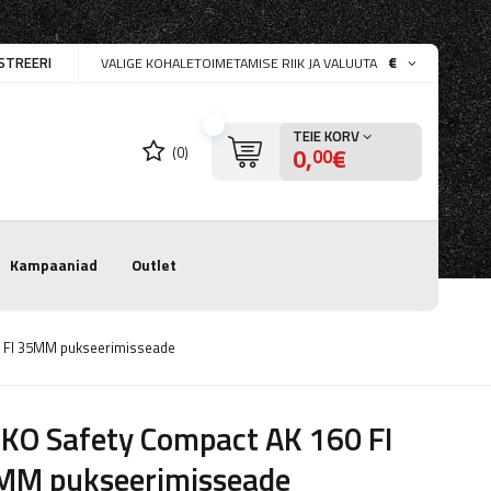
STREERI
€
VALIGE KOHALETOIMETAMISE RIIK JA VALUUTA
TEIE KORV
0,
€
(0)
00
Kampaaniad
Outlet
0 FI 35MM pukseerimisseade
KO Safety Compact AK 160 FI
MM pukseerimisseade