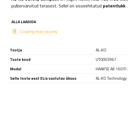
pulbervärvitud terasest. Sellel on sisseehitatud
patentlukk
.
ALLA LAADIDA
Coupling head security
Tootja
AL-KO
Toote kood
UT0003967
Mudel
HAAKSE AK 160 FI
Selle toote eest ELis vastutav üksus
AL-KO Technology P