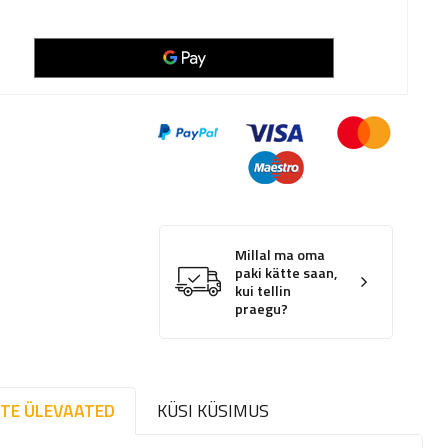
Millal ma oma
paki kätte saan,
kui tellin
praegu?
TE ÜLEVAATED
KÜSI KÜSIMUS