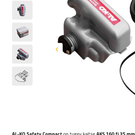
AL-KO Safety Compact
on tugev kaitse
AKS 160 fi 35 mm