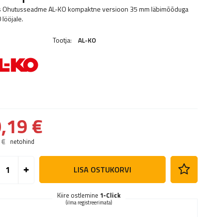
s Ohutusseadme AL-KO kompaktne versioon 35 mm läbimõõduga
 lööjale.
Tootja:
AL-KO
,19 €
 €
netohind
LISA OSTUKORVI
Kiire ostlemine
1-Click
(ilma registreerimata)