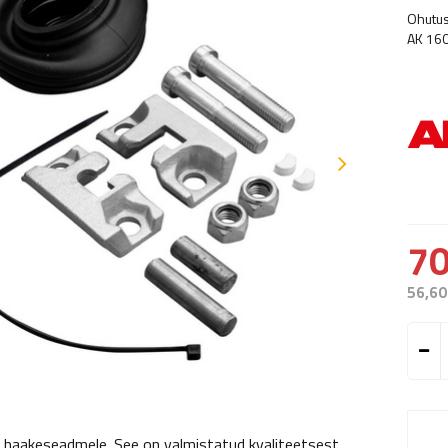
Ohutu
AK 160
70
56,60
haakeseadmele. See on valmistatud kvaliteetsest