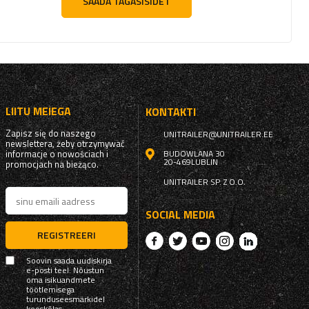
SAADA TAGASISIDET
LIITU MEIEGA
KONTAKTI
Zapisz się do naszego
UNITRAILER@UNITRAILER.EE
newslettera, żeby otrzymywać
informacje o nowościach i
BUDOWLANA 30
20-469
LUBLIN
promocjach na bieżąco.
UNITRAILER SP. Z O.O.
SOCIAL MEDIA
REGISTREERI
Soovin saada uudiskirja
e-posti teel. Nõustun
oma isikuandmete
töötlemisega
turunduseesmärkidel
kooskõlas