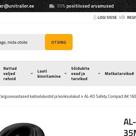
ler@unitrailer.ee
99%
positiivsed arvamused
LOGI SISSE
VÕI
REGI
OTSING
Rattad
Sõidukite
Lasti
veljed
osad ja
Matkatarvikud
kinnitamine
rehvid
tarvikud
argusevastased kaitselukustid ja konksulukud
AL-KO Safety Compact AK 16
AL-
35