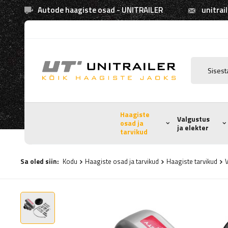
Autode haagiste osad - UNITRAILER
unitrai
Haagiste
Valgustus
osad ja
ja elekter
tarvikud
Sa oled siin:
Kodu
Haagiste osad ja tarvikud
Haagiste tarvikud
V