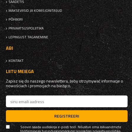
SAADETIS
MAKSEVIISID JA KOMISJONITASUD
PÕHIKIRI
PRIVAATSUSPOLIITIKA
LEPINGUST TAGANEMINE
ABI
KONTAKT
LIITU MEIEGA
Zapisz się do naszego newslettera, żeby otrzymywać informacje o
nowościach i promocjach na bieżąco.
REGISTREERI
Soovin saada uudiskirja e-posti teel. Nõustun oma isikuandmete
töötlemisega turunduseesmärkidel kooskõlas
privaatsuspoliitika