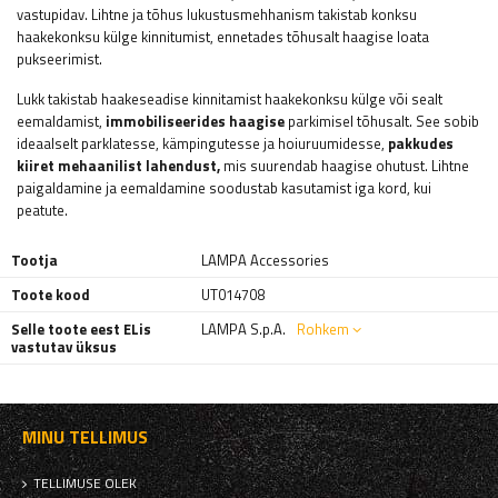
vastupidav. Lihtne ja tõhus lukustusmehhanism takistab konksu
haakekonksu külge kinnitumist, ennetades tõhusalt haagise loata
pukseerimist.
Lukk takistab haakeseadise kinnitamist haakekonksu külge või sealt
eemaldamist,
immobiliseerides haagise
parkimisel tõhusalt. See sobib
ideaalselt parklatesse, kämpingutesse ja hoiuruumidesse,
pakkudes
kiiret mehaanilist lahendust,
mis suurendab haagise ohutust. Lihtne
paigaldamine ja eemaldamine soodustab kasutamist iga kord, kui
peatute.
Tootja
LAMPA Accessories
Toote kood
UT014708
Selle toote eest ELis
LAMPA S.p.A.
Rohkem
vastutav üksus
MINU TELLIMUS
TELLIMUSE OLEK