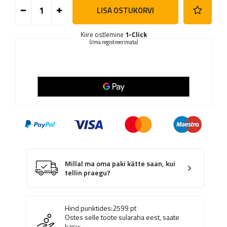
LISA OSTUKORVI
Kiire ostlemine
1-Click
(ilma registreerimata)
Millal ma oma paki kätte saan, kui
tellin praegu?
Hind punktides:
2599
pt
Ostes selle toote sularaha eest, saate
kasu: