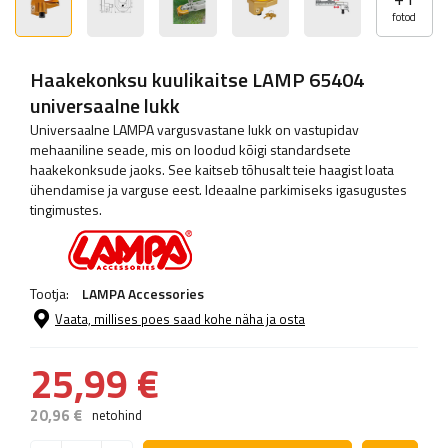
fotod
Haakekonksu kuulikaitse LAMP 65404
universaalne lukk
Universaalne LAMPA vargusvastane lukk on vastupidav
mehaaniline seade, mis on loodud kõigi standardsete
haakekonksude jaoks. See kaitseb tõhusalt teie haagist loata
ühendamise ja varguse eest. Ideaalne parkimiseks igasugustes
tingimustes.
Tootja:
LAMPA Accessories
Vaata, millises poes saad kohe näha ja osta
25,99 €
20,96 €
netohind