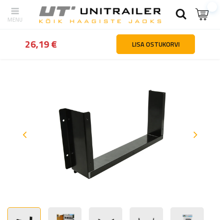
tagasi
Kodu
Matkatarvikud
Transport, kinnitamine ja hoiustami
26,19 €
LISA OSTUKORVI