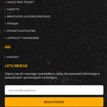
SALVESTAGE TEAVET
SAADETIS
MAKSEVIISID JA KOMISJONITASUD
PÕHIKIRI
PRIVAATSUSPOLIITIKA
LEPINGUST TAGANEMINE
ABI
KONTAKT
LIITU MEIEGA
Zapisz się do naszego newslettera, żeby otrzymywać informacje o
nowościach i promocjach na bieżąco.
REGISTREERI