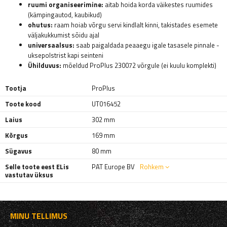
ruumi organiseerimine:
aitab hoida korda väikestes ruumides
(kämpingautod, kaubikud)
ohutus:
raam hoiab võrgu servi kindlalt kinni, takistades esemete
väljakukkumist sõidu ajal
universaalsus:
saab paigaldada peaaegu igale tasasele pinnale -
uksepolstrist kapi seinteni
Ühilduvus:
mõeldud ProPlus 230072 võrgule (ei kuulu komplekti)
Tootja
ProPlus
Toote kood
UT016452
Laius
302 mm
Kõrgus
169 mm
Sügavus
80 mm
Selle toote eest ELis
PAT Europe BV
Rohkem
vastutav üksus
MINU TELLIMUS