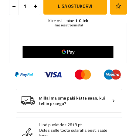
LISA OSTUKORVI
Kiire ostlemine
1-Click
(ilma registreerimata)
Millal ma oma paki kätte saan, kui
tellin praegu?
Hind punktides:
2619
pt
Ostes selle toote sularaha eest, saate
kasu: