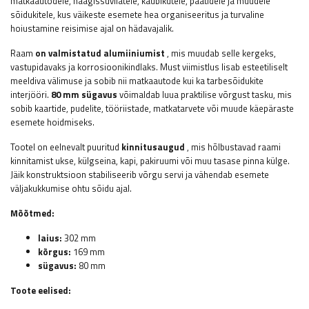
matkaautodele, haagissuvilatele, kaubikutele, paatidele ja muudele
sõidukitele, kus väikeste esemete hea organiseeritus ja turvaline
hoiustamine reisimise ajal on hädavajalik.
Raam
on valmistatud alumiiniumist
, mis muudab selle kergeks,
vastupidavaks ja korrosioonikindlaks. Must viimistlus lisab esteetiliselt
meeldiva välimuse ja sobib nii matkaautode kui ka tarbesõidukite
interjööri.
80 mm
sügavus
võimaldab luua praktilise võrgust tasku, mis
sobib kaartide, pudelite, tööriistade, matkatarvete või muude käepäraste
esemete hoidmiseks.
Tootel on eelnevalt puuritud
kinnitusaugud
, mis hõlbustavad raami
kinnitamist ukse, külgseina, kapi, pakiruumi või muu tasase pinna külge.
Jäik konstruktsioon stabiliseerib võrgu servi ja vähendab esemete
väljakukkumise ohtu sõidu ajal.
Mõõtmed:
laius:
302 mm
kõrgus:
169 mm
sügavus:
80 mm
Toote eelised: