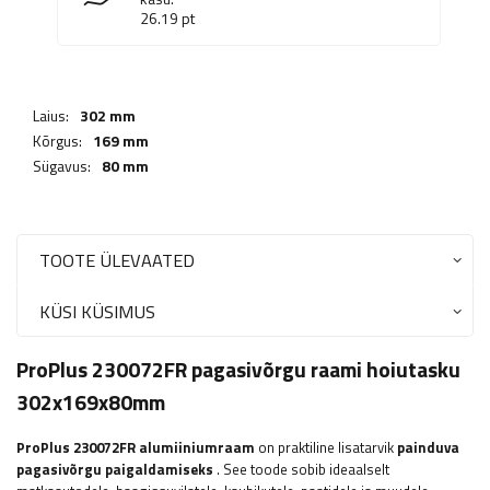
26.19
pt
Laius:
302 mm
Kõrgus:
169 mm
Sügavus:
80 mm
TOOTE ÜLEVAATED
KÜSI KÜSIMUS
ProPlus 230072FR pagasivõrgu raami hoiutasku
302x169x80mm
ProPlus 230072FR alumiiniumraam
on praktiline lisatarvik
painduva
pagasivõrgu paigaldamiseks
. See toode sobib ideaalselt