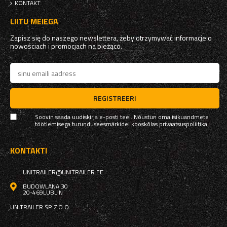
KONTAKT
LIITU MEIEGA
Zapisz się do naszego newslettera, żeby otrzymywać informacje o
nowościach i promocjach na bieżąco.
REGISTREERI
Soovin saada uudiskirja e-posti teel. Nõustun oma isikuandmete
töötlemisega turunduseesmärkidel kooskõlas
privaatsuspoliitika
KONTAKTI
UNITRAILER@UNITRAILER.EE
BUDOWLANA 30
20-469
LUBLIN
UNITRAILER SP. Z O.O.