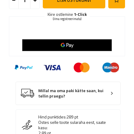
LISA OSTUKORVI
Kiire ostlemine
1-Click
(ilma registreerimata)
Millal ma oma paki kätte saan, kui
tellin praegu?
Hind punktides:
289
pt
Ostes selle toote sularaha eest, saate
kasu:
2.89
pt