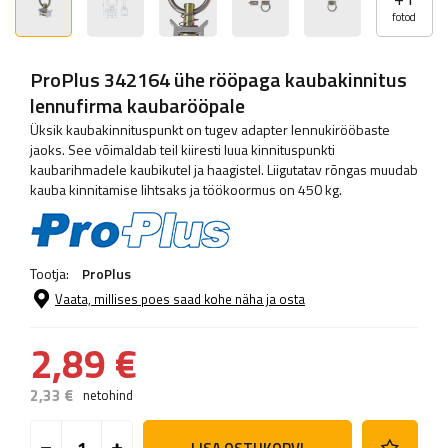
fotod
ProPlus 342164 ühe rööpaga kaubakinnitus
lennufirma kaubarööpale
Üksik kaubakinnituspunkt on tugev adapter lennukirööbaste
jaoks. See võimaldab teil kiiresti luua kinnituspunkti
kaubarihmadele kaubikutel ja haagistel. Liigutatav rõngas muudab
kauba kinnitamise lihtsaks ja töökoormus on 450 kg.
Tootja:
ProPlus
Vaata, millises poes saad kohe näha ja osta
2,89 €
2,33 €
netohind