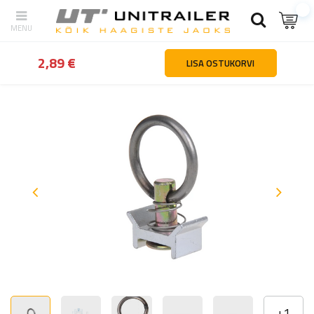
tagasi
Kodu
Lasti kinnitamine
Rihmade hooldusosad ja tarvikud
2,89 €
LISA OSTUKORVI
+
1