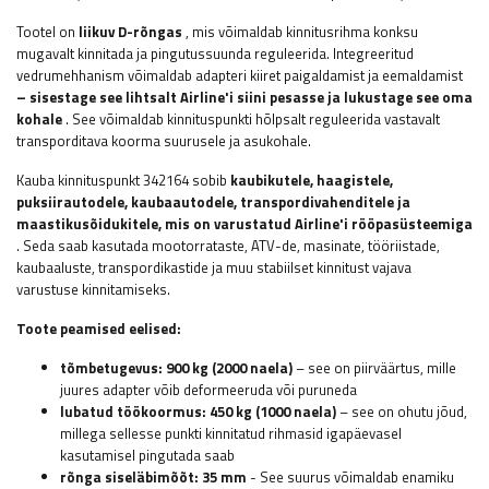
Tootel on
liikuv D-rõngas
, mis võimaldab kinnitusrihma konksu
mugavalt kinnitada ja pingutussuunda reguleerida. Integreeritud
vedrumehhanism võimaldab adapteri kiiret paigaldamist ja eemaldamist
– sisestage see lihtsalt Airline'i siini pesasse ja lukustage see oma
kohale
. See võimaldab kinnituspunkti hõlpsalt reguleerida vastavalt
transporditava koorma suurusele ja asukohale.
Kauba kinnituspunkt 342164 sobib
kaubikutele, haagistele,
puksiirautodele, kaubaautodele, transpordivahenditele ja
maastikusõidukitele, mis on varustatud Airline'i rööpasüsteemiga
. Seda saab kasutada mootorrataste, ATV-de, masinate, tööriistade,
kaubaaluste, transpordikastide ja muu stabiilset kinnitust vajava
varustuse kinnitamiseks.
Toote peamised eelised:
tõmbetugevus:
900 kg (2000 naela)
– see on piirväärtus, mille
juures adapter võib deformeeruda või puruneda
lubatud töökoormus:
450 kg (1000 naela)
– see on ohutu jõud,
millega sellesse punkti kinnitatud rihmasid igapäevasel
kasutamisel pingutada saab
rõnga siseläbimõõt: 35 mm
-
See suurus võimaldab enamiku