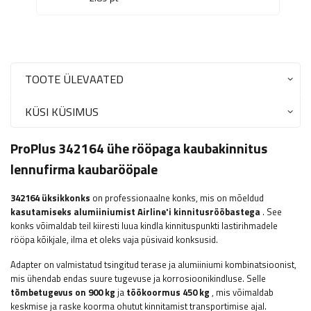
TOOTE ÜLEVAATED
KÜSI KÜSIMUS
ProPlus 342164 ühe rööpaga kaubakinnitus
lennufirma kaubarööpale
342164 üksikkonks
on professionaalne konks, mis on mõeldud
kasutamiseks alumiiniumist Airline'i kinnitusrööbastega
. See
konks võimaldab teil kiiresti luua kindla kinnituspunkti lastirihmadele
rööpa kõikjale, ilma et oleks vaja püsivaid konksusid.
Adapter on valmistatud tsingitud terase ja alumiiniumi kombinatsioonist,
mis ühendab endas suure tugevuse ja korrosioonikindluse. Selle
tõmbetugevus on 900 kg
ja
töökoormus 450 kg
, mis võimaldab
keskmise ja raske koorma ohutut kinnitamist transportimise ajal.