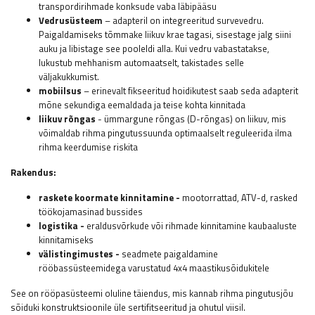
transpordirihmade konksude vaba läbipääsu
Vedrusüsteem
– adapteril on integreeritud survevedru.
Paigaldamiseks tõmmake liikuv krae tagasi, sisestage jalg siini
auku ja libistage see pooleldi alla. Kui vedru vabastatakse,
lukustub mehhanism automaatselt, takistades selle
väljakukkumist.
mobiilsus
– erinevalt fikseeritud hoidikutest saab seda adapterit
mõne sekundiga eemaldada ja teise kohta kinnitada
liikuv rõngas
- ümmargune rõngas (D-rõngas) on liikuv, mis
võimaldab rihma pingutussuunda optimaalselt reguleerida ilma
rihma keerdumise riskita
Rakendus:
raskete koormate kinnitamine -
mootorrattad, ATV-d, rasked
töökojamasinad bussides
logistika -
eraldusvõrkude või rihmade kinnitamine kaubaaluste
kinnitamiseks
välistingimustes -
seadmete paigaldamine
rööbassüsteemidega varustatud 4x4 maastikusõidukitele
See on rööpasüsteemi oluline täiendus, mis kannab rihma pingutusjõu
sõiduki konstruktsioonile üle sertifitseeritud ja ohutul viisil.