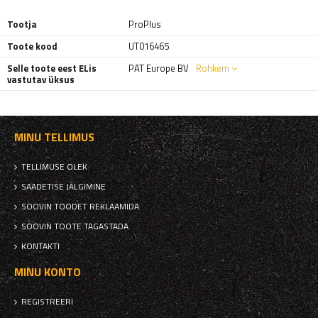
Tootja
ProPlus
Toote kood
UT016465
Selle toote eest ELis
PAT Europe BV
Rohkem
vastutav üksus
MINU TELLIMUS
TELLIMUSE OLEK
SAADETISE JÄLGIMINE
SOOVIN TOODET REKLAAMIDA
SOOVIN TOOTE TAGASTADA
KONTAKTI
MINU KONTO
REGISTREERI