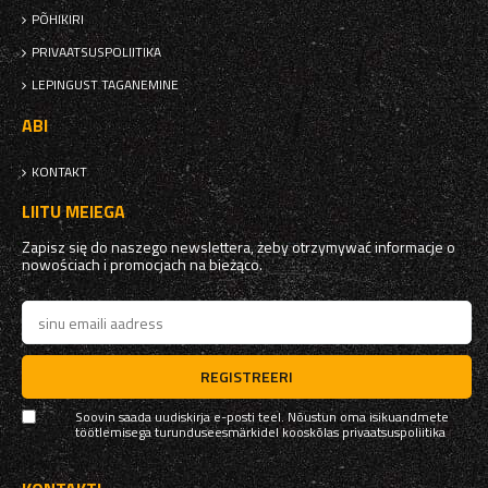
PÕHIKIRI
PRIVAATSUSPOLIITIKA
LEPINGUST TAGANEMINE
ABI
KONTAKT
LIITU MEIEGA
Zapisz się do naszego newslettera, żeby otrzymywać informacje o
nowościach i promocjach na bieżąco.
REGISTREERI
Soovin saada uudiskirja e-posti teel. Nõustun oma isikuandmete
töötlemisega turunduseesmärkidel kooskõlas
privaatsuspoliitika