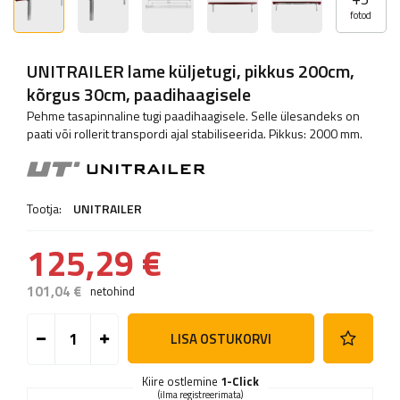
fotod
UNITRAILER lame küljetugi, pikkus 200cm,
kõrgus 30cm, paadihaagisele
Pehme tasapinnaline tugi paadihaagisele. Selle ülesandeks on
paati või rollerit transpordi ajal stabiliseerida. Pikkus: 2000 mm.
Tootja:
UNITRAILER
125,29 €
101,04 €
netohind
LISA OSTUKORVI
Kiire ostlemine
1-Click
(ilma registreerimata)