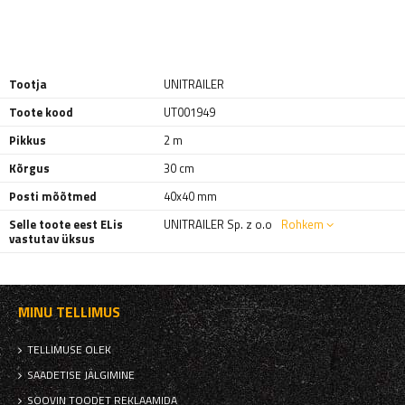
Tootja
UNITRAILER
Toote kood
UT001949
Pikkus
2 m
Kõrgus
30 cm
Posti mõõtmed
40x40 mm
Selle toote eest ELis
UNITRAILER Sp. z o.o
Rohkem
vastutav üksus
MINU TELLIMUS
TELLIMUSE OLEK
SAADETISE JÄLGIMINE
SOOVIN TOODET REKLAAMIDA