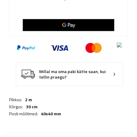
Millal ma oma paki kätte saan, kui
tellin praegu?
Pikkus:
2 m
Kõrgus:
30 cm
Posti mõõtmed:
40x40 mm