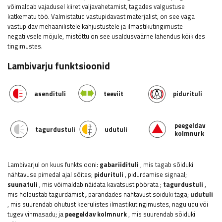
võimaldab vajadusel kiiret väljavahetamist, tagades valgustuse
katkematu töö. Valmistatud vastupidavast materjalist, on see väga
vastupidav mehaanilistele kahjustustele ja ilmastikutingimuste
negatiivsele mõjule, mistõttu on see usaldusväärne lahendus kõikides
tingimustes.
Lambivarju funktsioonid
asendituli
teeviit
pidurituli
peegeldav
tagurdustuli
udutuli
kolmnurk
Lambivarjul on kuus funktsiooni:
gabariidituli
, mis tagab sõiduki
nähtavuse pimedal ajal sõites;
pidurituli
, pidurdamise signaal;
suunatuli
, mis võimaldab näidata kavatsust pöörata
;
tagurdustuli
,
mis hõlbustab tagurdamist
,
parandades nähtavust sõiduki taga;
udutuli
, mis suurendab ohutust keerulistes ilmastikutingimustes, nagu udu või
tugev vihmasadu;
ja
peegeldav kolmnurk
, mis suurendab sõiduki