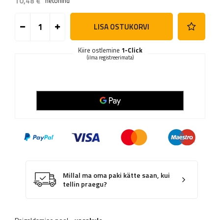
10,48 €
netohind
LISA OSTUKORVI
Kiire ostlemine
1-Click
(ilma registreerimata)
Millal ma oma paki kätte saan, kui
tellin praegu?