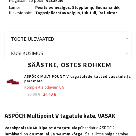
Paigaldamise pool:
vasakule
Lambi
Positsioonivalgus,
Stopplamp
,
Suunanäidik
,
funktsioonid:
Tagasipööratav valgus
,
Udutuli
,
Reflektor
TOOTE ÜLEVAATED
KÜSI KÜSIMUS
SÄÄSTKE, OSTES ROHKEM
ASPÖCK MULTIPOUNT V tagatulede katted vasakule ja
paremale
Komplektis odavam 6%
25,98 €
24,40 €
ASPÖCK Multipoint V tagatule kate, VASAK
Vasakpoolsele Multipoint V tagatulele
pühendatud ASPÖCK
lambivari
on
238 mm lai.
ja 140 mm kõrge
. Selle lihtne paigaldamine