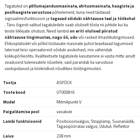
Tagatuled on
põllumajandusmasinate, ehitusmasinate, haagiste ja
poolhaagiste varustuse
põhielement, kuna need täidavad
signaalimisfunktsiooni ja
tagavad sõiduki nähtavuse teel ja töökohal
. Tänu õigesti valitud tagatuledele saab oluliselt tõsta nii juhtide kui ka
teiste liiklejate ohutust. Need lambid
on eriti olulised piiratud
nähtavuse tingimustes, nagu öö, udu
või rasked ilmastikutingimused.
Ehitusplatsidel või põllul töötavate masinate puhul teavitavad tagumised
laternad teisi operaatoreid sõiduki asukohast, mis vähendab
kokkupõrkeohtu. Kvaliteetsete tagatulede kasutamine ei vasta mitte ainult
seadusest tulenevatele nõuetele, vaid parandab ka varustuse
vastupidavust ja töökindlust nõudlikes töötingimustes.
Tootja
ASPÖCK
Toote kood
UT000816
Mudel
Mitmikpunkt V
Paigaldamise pool
vasakule
Lambi funktsioonid
Positsioonivalgus
,
Stopplamp
,
Suunanäidik
,
Tagasipööratav valgus
,
Udutuli
,
Reflektor
Laius
238 mm