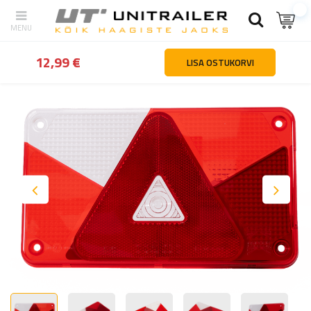
tagasi
Kodu
Valgustus ja elekter
Tagatuled
ASPÖCK Multipoint
12,99 €
LISA OSTUKORVI