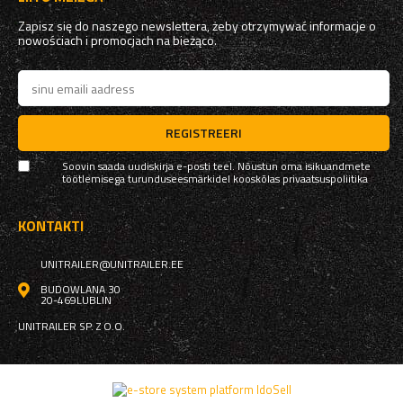
Zapisz się do naszego newslettera, żeby otrzymywać informacje o
nowościach i promocjach na bieżąco.
REGISTREERI
Soovin saada uudiskirja e-posti teel. Nõustun oma isikuandmete
töötlemisega turunduseesmärkidel kooskõlas
privaatsuspoliitika
KONTAKTI
UNITRAILER@UNITRAILER.EE
BUDOWLANA 30
20-469
LUBLIN
UNITRAILER SP. Z O.O.