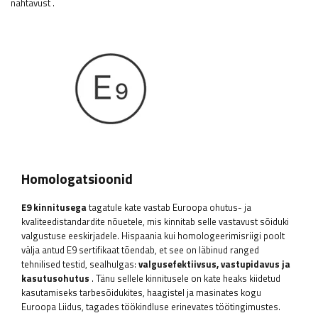
nähtavust
.
Homologatsioonid
E9 kinnitusega
tagatule kate vastab Euroopa ohutus- ja
kvaliteedistandardite nõuetele, mis kinnitab selle vastavust sõiduki
valgustuse eeskirjadele. Hispaania kui homologeerimisriigi poolt
välja antud E9 sertifikaat tõendab, et see on läbinud ranged
tehnilised testid, sealhulgas:
valgusefektiivsus, vastupidavus ja
kasutusohutus
. Tänu sellele kinnitusele on kate heaks kiidetud
kasutamiseks tarbesõidukites, haagistel ja masinates kogu
Euroopa Liidus, tagades töökindluse erinevates töötingimustes.