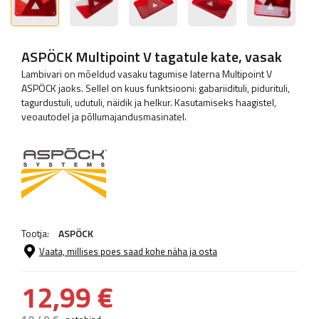
ASPÖCK Multipoint V tagatule kate, vasak
Lambivari on mõeldud vasaku tagumise laterna Multipoint V
ASPÖCK jaoks. Sellel on kuus funktsiooni: gabariidituli, pidurituli,
tagurdustuli, udutuli, näidik ja helkur. Kasutamiseks haagistel,
veoautodel ja põllumajandusmasinatel.
Tootja:
ASPÖCK
Vaata, millises poes saad kohe näha ja osta
12,99 €