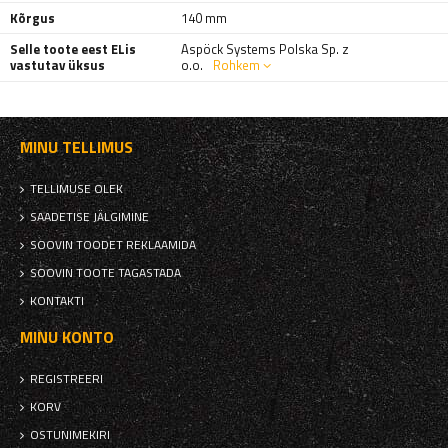
Kõrgus
140 mm
Selle toote eest ELis
Aspöck Systems Polska Sp. z
vastutav üksus
o.o.
Rohkem
MINU TELLIMUS
TELLIMUSE OLEK
SAADETISE JÄLGIMINE
SOOVIN TOODET REKLAAMIDA
SOOVIN TOOTE TAGASTADA
KONTAKTI
MINU KONTO
REGISTREERI
KORV
OSTUNIMEKIRI