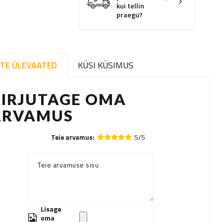
kui tellin
praegu?
TE ÜLEVAATED
KÜSI KÜSIMUS
KIRJUTAGE OMA
ARVAMUS
5/5
Teie arvamus:
Teie arvamuse sisu
Lisage
oma