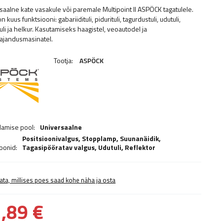
saalne kate vasakule või paremale Multipoint II ASPÖCK tagatulele.
on kuus funktsiooni: gabariidituli, pidurituli, tagurdustuli, udutuli,
uli ja helkur. Kasutamiseks haagistel, veoautodel ja
ajandusmasinatel.
Tootja:
ASPÖCK
damise pool:
Universaalne
Positsioonivalgus,
Stopplamp
,
Suunanäidik
,
ioonid:
Tagasipööratav valgus
,
Udutuli
,
Reflektor
ata, millises poes saad kohe näha ja osta
,89 €