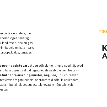
TOO
andardite nõuetele, mis
ui homologeerimisriigi
ilised testid, sealhulgas:
 kinnitusele on kate heaks
Euroopa Liidus, tagades
a poolhaagiste varustuse
põhielement, kuna need täidavad
al
. Tänu õigesti valitud tagatuledele saab oluliselt tõsta nii
iiratud nähtavuse tingimustes, nagu öö, udu
või rasked
 teavitavad tagatuled teisi operaatoreid sõiduki asukohast,
sta mitte ainult seadusest tulenevatele nõuetele, vaid
mustes.