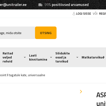
ler@unitrailer.ee
99%
positiivsed arvamused
LOGI SISSE
VÕI
REGI
OTSING
Rattad
Sõidukite
Lasti
veljed
osad ja
Matkatarvikud
kinnitamine
rehvid
tarvikud
int II tagatule kate, universaalne
ASP
uni