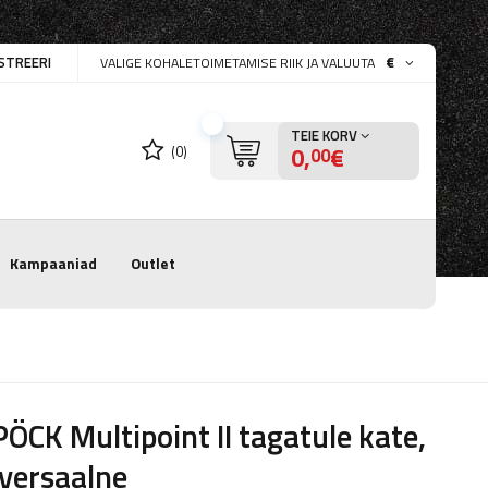
STREERI
€
VALIGE KOHALETOIMETAMISE RIIK JA VALUUTA
TEIE KORV
0,
€
(0)
00
Kampaaniad
Outlet
ÖCK Multipoint II tagatule kate,
versaalne