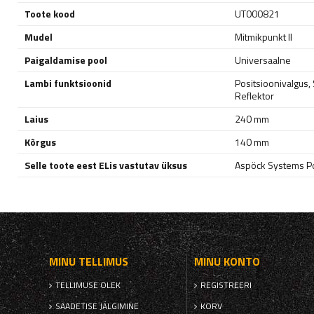
Toote kood
UT000821
Mudel
Mitmikpunkt II
Paigaldamise pool
Universaalne
Lambi funktsioonid
Positsioonivalgus
,
Reflektor
Laius
240 mm
Kõrgus
140 mm
Selle toote eest ELis vastutav üksus
Aspöck Systems Pol
MINU TELLIMUS
MINU KONTO
TELLIMUSE OLEK
REGISTREERI
SAADETISE JÄLGIMINE
KORV