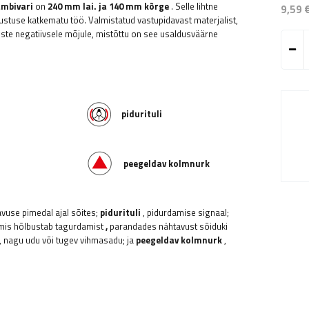
ambivari
on
240 mm lai.
ja 140 mm kõrge
. Selle lihtne
9,59 
ustuse katkematu töö. Valmistatud vastupidavast materjalist,
uste negatiivsele mõjule, mistõttu on see usaldusväärne
pidurituli
peegeldav kolmnurk
avuse pimedal ajal sõites;
pidurituli
, pidurdamise signaal;
is hõlbustab tagurdamist
,
parandades nähtavust sõiduki
, nagu udu või tugev vihmasadu;
ja
peegeldav kolmnurk
,