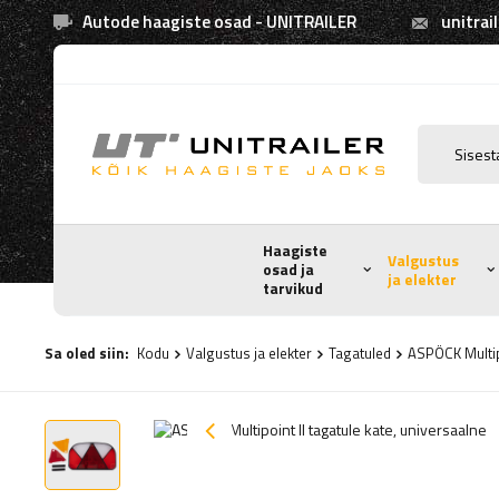
Autode haagiste osad - UNITRAILER
unitrai
Haagiste
Valgustus
osad ja
ja elekter
tarvikud
Sa oled siin:
Kodu
Valgustus ja elekter
Tagatuled
ASPÖCK Multipo