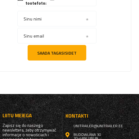
tootefoto:
Sinu nimi
Sinu email
SAADA TAGASISIDET
LIITU MEIEGA
KONTAKTI
Zapisz się do naszego
UNITRAILER@UNITRAILER.EE
newslettera, żeby otrzymywać
informacje o nowościach i
BUDOWLANA 30
20-469
LUBLIN