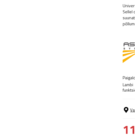
Univer
Sellel 
suunat
põllum
Paigal
Lambi
funkts
Va
11