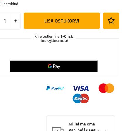
€
netohind
LISA OSTUKORVI
Kiire ostlemine
1-Click
(ilma registreerimata)
Millal ma oma
paki kätte saan,