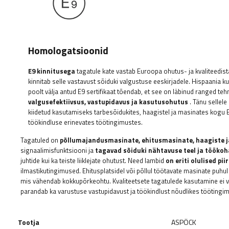
Homologatsioonid
E9 kinnitusega
tagatule kate vastab Euroopa ohutus- ja kvaliteedist
kinnitab selle vastavust sõiduki valgustuse eeskirjadele. Hispaania k
poolt välja antud E9 sertifikaat tõendab, et see on läbinud ranged tehn
valgusefektiivsus, vastupidavus ja kasutusohutus
. Tänu sellele
kiidetud kasutamiseks tarbesõidukites, haagistel ja masinates kogu 
töökindluse erinevates töötingimustes.
Tagatuled on
põllumajandusmasinate, ehitusmasinate, haagiste j
signaalimisfunktsiooni ja
tagavad sõiduki nähtavuse teel ja töökoh
juhtide kui ka teiste liiklejate ohutust. Need lambid
on eriti olulised p
ilmastikutingimused. Ehitusplatsidel või põllul töötavate masinate puhul
mis vähendab kokkupõrkeohtu. Kvaliteetsete tagatulede kasutamine ei va
parandab ka varustuse vastupidavust ja töökindlust nõudlikes töötingi
Tootja
ASPÖCK