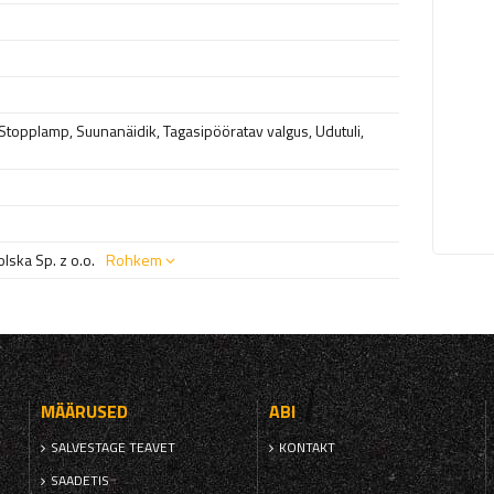
Stopplamp
,
Suunanäidik
,
Tagasipööratav valgus
,
Udutuli
,
ska Sp. z o.o.
Rohkem
MÄÄRUSED
ABI
SALVESTAGE TEAVET
KONTAKT
SAADETIS