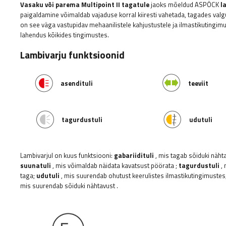
Vasaku või parema Multipoint II tagatule
jaoks mõeldud ASPÖCK
l
paigaldamine võimaldab vajaduse korral kiiresti vahetada, tagades valg
on see väga vastupidav mehaanilistele kahjustustele ja ilmastikutingim
lahendus kõikides tingimustes.
Lambivarju funktsioonid
asendituli
teeviit
tagurdustuli
udutuli
Lambivarjul on kuus funktsiooni:
gabariidituli
, mis tagab sõiduki näht
suunatuli
, mis võimaldab näidata kavatsust pöörata
;
tagurdustuli
,
m
taga;
udutuli
, mis suurendab ohutust keerulistes ilmastikutingimustes
mis suurendab sõiduki nähtavust
.