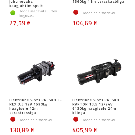
juhtmevaba
1360kg 11m teraskaabliga
kaugjuhtimispult
Toode saadaval suurtes
Toode pole saadaval
kogustes
27,59 €
104,69 €
Elektriline vints PRESKO T-
Elektriline vints PRESKO
REX 3.5 12V 1590kg
RAPTOR 13.5 12/24V
haagisele 12m
6130kg haagisele 24m
terastrossiga
köiega
Toode pole saadaval
Toode pole saadaval
130,89 €
405,99 €