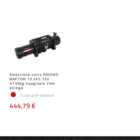
Elektriline vints PRESKO
RAPTOR 13.5FS 12V
6130kg haagisele 24m
köiega
Toode pole saadaval
444,79 €