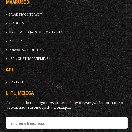
MÄÄRUSED
SALVESTAGE TEAVET
SAADETIS
MAKSEVIISID JA KOMISJONITASUD
PÕHIKIRI
PRIVAATSUSPOLIITIKA
LEPINGUST TAGANEMINE
ABI
KONTAKT
LIITU MEIEGA
Zapisz się do naszego newslettera, żeby otrzymywać informacje o
nowościach i promocjach na bieżąco.