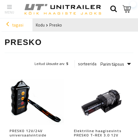
tagasi
Kodu
Presko
PRESKO
Parim täpsus
sorteerida
Leitud üksuste arv:
5
PRESKO 12V/24V
Elektriline haagisevints
universaalvintside
PRESKO T-REX 3.0 12V