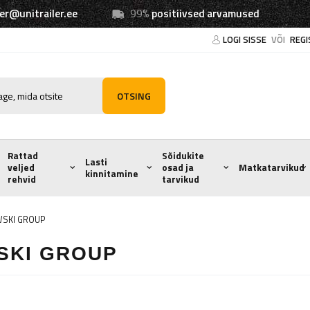
ler@unitrailer.ee
99%
positiivsed arvamused
LOGI SISSE
VÕI
REGI
OTSING
Rattad
Sõidukite
Lasti
veljed
osad ja
Matkatarvikud
kinnitamine
rehvid
tarvikud
WSKI GROUP
SKI GROUP