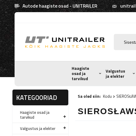
Autode haagiste osad - UNITRAILER
unitrai
Haagiste
Valgustus
osad ja
ja elekter
tarvikud
KATEGOORIAD
Sa oled siin:
Kodu
SIEROSŁA
SIEROSŁAW
Haagiste osad ja
tarvikud
Valgustus ja elekter