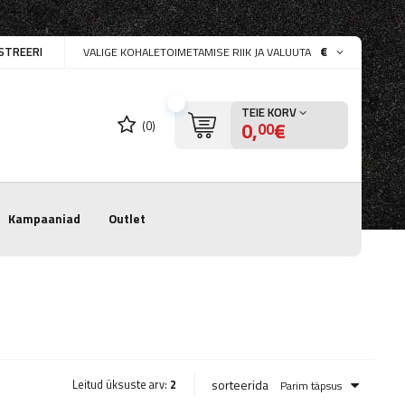
STREERI
€
VALIGE KOHALETOIMETAMISE RIIK JA VALUUTA
TEIE KORV
0,
€
(0)
00
Kampaaniad
Outlet
sorteerida
Leitud üksuste arv:
2
Parim täpsus