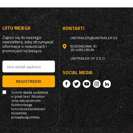
LIITU MEIEGA
KONTAKTI
Zapisz się do naszego
UNITRAILER@UNITRAILER.EE
newslettera, żeby otrzymywać
informacje o nowościach i
BUDOWLANA 30
20-469
LUBLIN
promocjach na bieżąco.
UNITRAILER SP. Z O.O.
SOCIAL MEDIA
REGISTREERI
Soovin saada uudiskirja
e-posti teel. Nõustun
oma isikuandmete
töötlemisega
turunduseesmärkidel
kooskõlas
privaatsuspoliitika