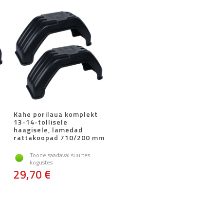
Kahe porilaua komplekt
13-14-tollisele
haagisele, lamedad
rattakoopad 710/200 mm
Toode saadaval suurtes
kogustes
29,70 €