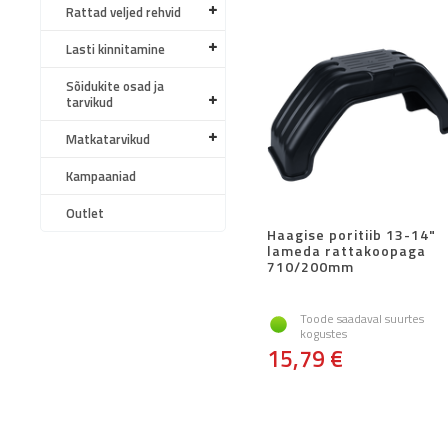
Rattad veljed rehvid
Lasti kinnitamine
Sõidukite osad ja
tarvikud
Matkatarvikud
Kampaaniad
Outlet
Haagise poritiib 13-14"
lameda rattakoopaga
710/200mm
Toode saadaval suurtes
kogustes
15,79 €