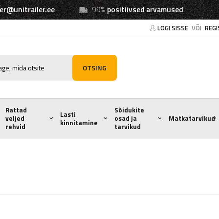
ler@unitrailer.ee
99%
positiivsed arvamused
LOGI SISSE
VÕI
REGI
OTSING
Rattad
Sõidukite
Lasti
veljed
osad ja
Matkatarvikud
kinnitamine
rehvid
tarvikud