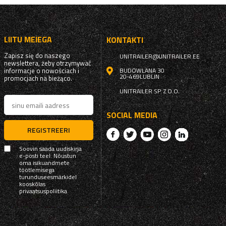
LIITU MEIEGA
KONTAKTI
Zapisz się do naszego
UNITRAILER@UNITRAILER.EE
newslettera, żeby otrzymywać
informacje o nowościach i
BUDOWLANA 30
20-469
LUBLIN
promocjach na bieżąco.
UNITRAILER SP. Z O.O.
SOCIAL MEDIA
REGISTREERI
Soovin saada uudiskirja
e-posti teel. Nõustun
oma isikuandmete
töötlemisega
turunduseesmärkidel
kooskõlas
privaatsuspoliitika