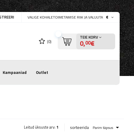
STREERI
€
VALIGE KOHALETOIMETAMISE RIIK JA VALUUTA
TEIE KORV
0,
€
(0)
00
Kampaaniad
Outlet
sorteerida
Leitud üksuste arv:
1
Parim täpsus