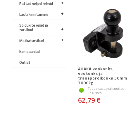
Rattad veljed rehvid
Lasti kinnitamine
Sõidukite osad ja
tarvikud
Matkatarvikud
Kampaaniad
Outlet
AHAKA veokonks,
veokonks ja
transpordikonks 50mm
3000kg
Toode saadaval suurtes
kogustes
62,79 €