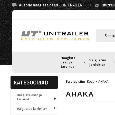
Autode haagiste osad - UNITRAILER
unitrai
Haagiste
Valgustus
osad ja
ja elekter
tarvikud
KATEGOORIAD
Sa oled siin:
Kodu
AHAKA
AHAKA
Haagiste osad ja
tarvikud
Valgustus ja elekter