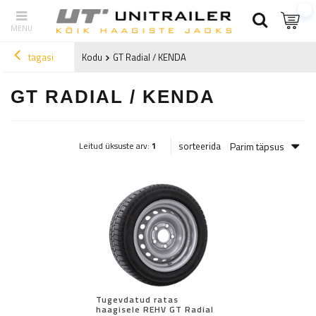
tagasi
Kodu
GT Radial / KENDA
GT RADIAL / KENDA
Parim täpsus
sorteerida
Leitud üksuste arv:
1
Tugevdatud ratas
haagisele REHV GT Radial