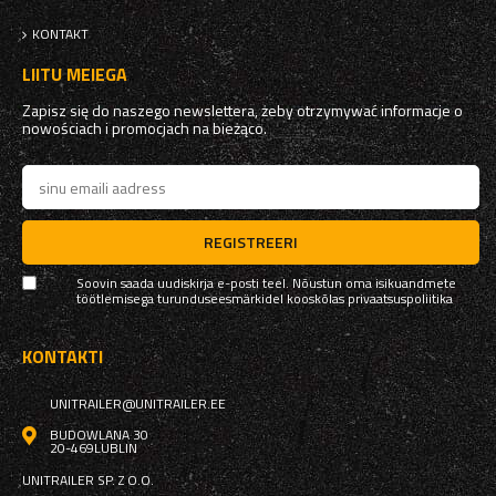
KONTAKT
LIITU MEIEGA
Zapisz się do naszego newslettera, żeby otrzymywać informacje o
nowościach i promocjach na bieżąco.
REGISTREERI
Soovin saada uudiskirja e-posti teel. Nõustun oma isikuandmete
töötlemisega turunduseesmärkidel kooskõlas
privaatsuspoliitika
KONTAKTI
UNITRAILER@UNITRAILER.EE
BUDOWLANA 30
20-469
LUBLIN
UNITRAILER SP. Z O.O.