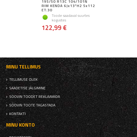
195/50 R13C 104/101N
RIM KENDA 6Jx13"H2 5x112
ET:30
Toode saadaval suurtes
kogustes
122,99 €
MINU TELLIMUS
TELLIMUSE OLEK
SAADETISE JÄLGIMINE
SOOVIN TOODET REKLAAMIDA
SOOVIN TOOTE TAGASTADA
KONTAKTI
MINU KONTO