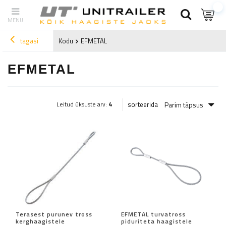
tagasi
Kodu
EFMETAL
EFMETAL
Parim täpsus
sorteerida
Leitud üksuste arv:
4
Terasest purunev tross
EFMETAL turvatross
kerghaagistele
piduriteta haagistele