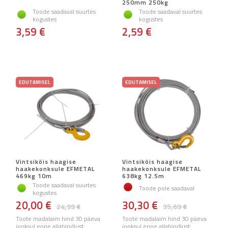
250mm 250kg
Toode saadaval suurtes
Toode saadaval suurtes
kogustes
kogustes
3,59 €
2,59 €
EDUTAMISEL
EDUTAMISEL
Vintsiköis haagise
Vintsiköis haagise
haakekonksule EFMETAL
haakekonksule EFMETAL
469kg 10m
638kg 12.5m
Toode saadaval suurtes
Toode pole saadaval
kogustes
20,00 €
30,30 €
24,99 €
35,69 €
Toote madalaim hind 30 päeva
Toote madalaim hind 30 päeva
jooksul enne allahindlust:
jooksul enne allahindlust: