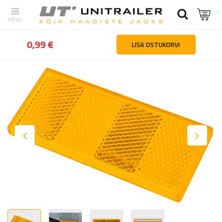
tagasi
Kodu
Valgustus ja elekter
Helkurid
Helkur oranž helkur
0,99 €
LISA OSTUKORVI