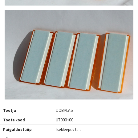
Tootja
DOBPLAST
Toote kood
UT000100
Paigaldustüüp
Isekleepuv teip