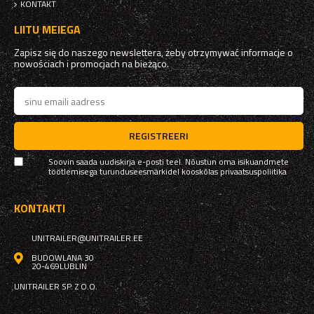
KONTAKT
LIITU MEIEGA
Zapisz się do naszego newslettera, żeby otrzymywać informacje o
nowościach i promocjach na bieżąco.
REGISTREERI
Soovin saada uudiskirja e-posti teel. Nõustun oma isikuandmete
töötlemisega turunduseesmärkidel kooskõlas
privaatsuspoliitika
KONTAKTI
UNITRAILER@UNITRAILER.EE
BUDOWLANA 30
20-469
LUBLIN
UNITRAILER SP. Z O.O.