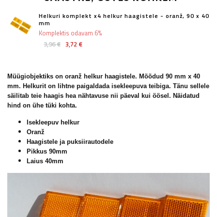
Helkuri komplekt x4 helkur haagistele - oranž, 90 x 40
mm
Komplektis odavam 6%
3,96 €
3,72 €
Müügiobjektiks on oranž helkur haagistele. Mõõdud 90 mm x 40
mm. Helkurit on lihtne paigaldada isekleepuva teibiga. Tänu sellele
säilitab teie haagis hea nähtavuse nii päeval kui öösel. Näidatud
hind on ühe tüki kohta.
Isekleepuv helkur
Oranž
Haagistele ja puksiirautodele
Pikkus 90mm
Laius 40mm