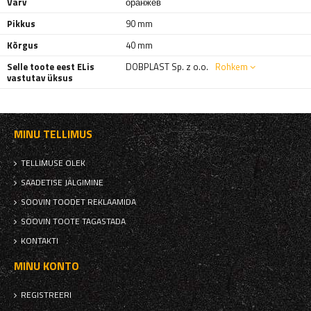
Värv
оранжев
Pikkus
90 mm
Kõrgus
40 mm
Selle toote eest ELis
DOBPLAST Sp. z o.o.
Rohkem
vastutav üksus
MINU TELLIMUS
TELLIMUSE OLEK
SAADETISE JÄLGIMINE
SOOVIN TOODET REKLAAMIDA
SOOVIN TOOTE TAGASTADA
KONTAKTI
MINU KONTO
REGISTREERI