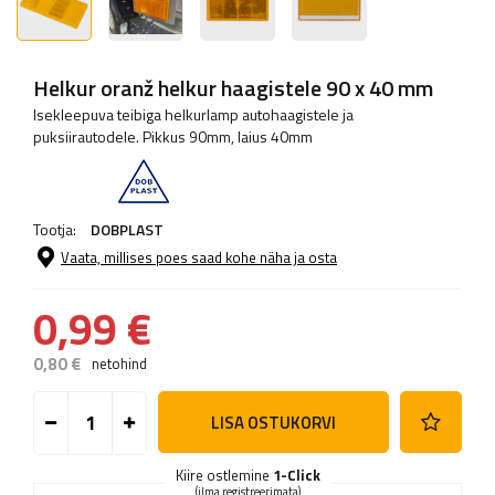
Helkur oranž helkur haagistele 90 x 40 mm
Isekleepuva teibiga helkurlamp autohaagistele ja
puksiirautodele. Pikkus 90mm, laius 40mm
Tootja:
DOBPLAST
Vaata, millises poes saad kohe näha ja osta
0,99 €
0,80 €
netohind
LISA OSTUKORVI
Kiire ostlemine
1-Click
(ilma registreerimata)