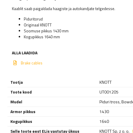
Kaablit saab paigaldada haagiste ja autokandjate telgedesse.
Piduritorud
Originaal KNOTT
Soomuse pikkus 1430 mm
Kogupikkus 1640 mm
ALLA LAADIDA
Brake cables
Tootja
KNOTT
Toote kood
UT001205
Mudel
Piduri tross, Bowd
Armor pikkus
1430
Kogupikkus
1640
Selle toote eest ELis vastutav üksus
KNOTT Sp. z o. o.