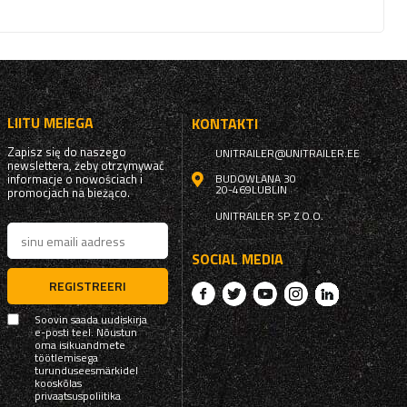
LIITU MEIEGA
KONTAKTI
Zapisz się do naszego
UNITRAILER@UNITRAILER.EE
newslettera, żeby otrzymywać
informacje o nowościach i
BUDOWLANA 30
20-469
LUBLIN
promocjach na bieżąco.
UNITRAILER SP. Z O.O.
SOCIAL MEDIA
REGISTREERI
Soovin saada uudiskirja
e-posti teel. Nõustun
oma isikuandmete
töötlemisega
turunduseesmärkidel
kooskõlas
privaatsuspoliitika