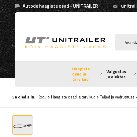
Autode haagiste osad - UNITRAILER
unitrai
Haagiste
Valgustus
osad ja
ja elekter
tarvikud
Sa oled siin:
Kodu
Haagiste osad ja tarvikud
Teljed ja vedrustus