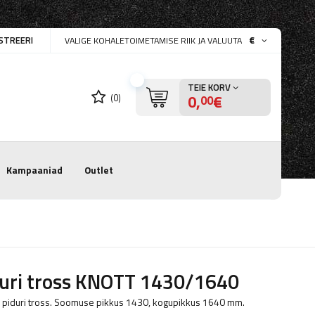
STREERI
€
VALIGE KOHALETOIMETAMISE RIIK JA VALUUTA
TEIE KORV
0,
€
(0)
00
Kampaaniad
Outlet
duri tross KNOTT 1430/1640
piduri tross. Soomuse pikkus 1430, kogupikkus 1640 mm.