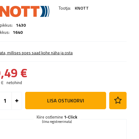
Tootja:
KNOTT
pikkus:
1430
kkus:
1640
ata, millises poes saad kohe näha ja osta
,49 €
 €
netohind
LISA OSTUKORVI
Kiire ostlemine
1-Click
(ilma registreerimata)