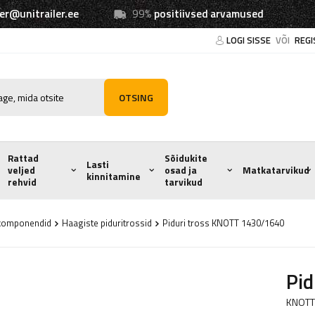
ler@unitrailer.ee
99%
positiivsed arvamused
LOGI SISSE
VÕI
REGI
OTSING
Rattad
Sõidukite
Lasti
veljed
osad ja
Matkatarvikud
kinnitamine
rehvid
tarvikud
e komponendid
Haagiste piduritrossid
Piduri tross KNOTT 1430/1640
Pi
KNOTT 