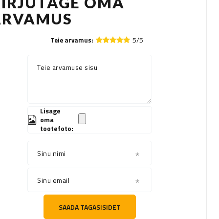
KIRJUTAGE OMA
ARVAMUS
5/5
Teie arvamus:
Teie arvamuse sisu
Lisage
oma
tootefoto:
Sinu nimi
Sinu email
SAADA TAGASISIDET