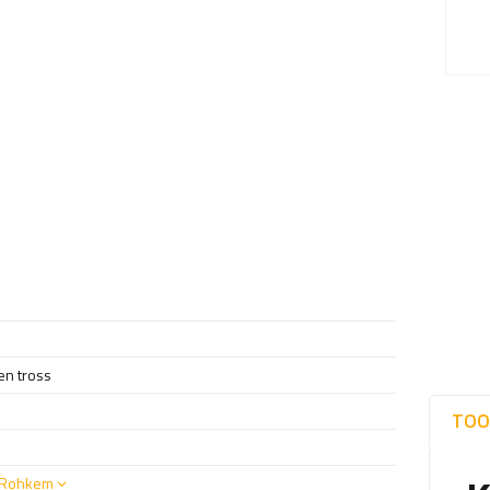
en tross
TOO
Rohkem