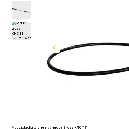
Müügiobjektiks originaal
piduritross
KNOTT
.