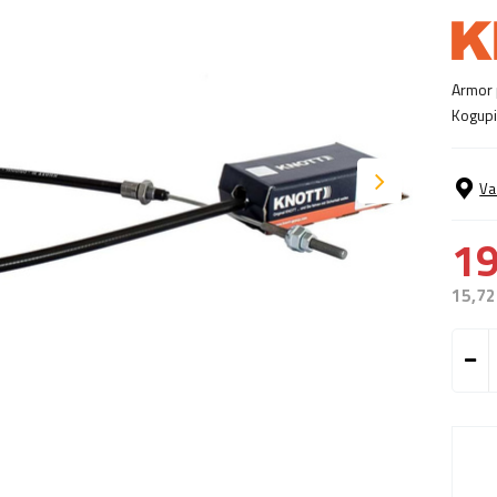
Armor 
Kogupi
Va
19
15,72