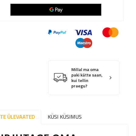
Millal ma oma
paki kätte saan,
kui tellin
praegu?
TE ÜLEVAATED
KÜSI KÜSIMUS