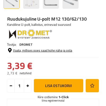
Ruudukujuline U-polt M12 130/62/130
Kandiline U-polt, kallistus, erinevad suurused
Tootja:
DROMET
Vaata, millises poes saad kohe näha ja osta
3,39 €
2,73 €
netohind
LISA OSTUKORVI
Kiire ostlemine
1-Click
(ilma registreerimata)