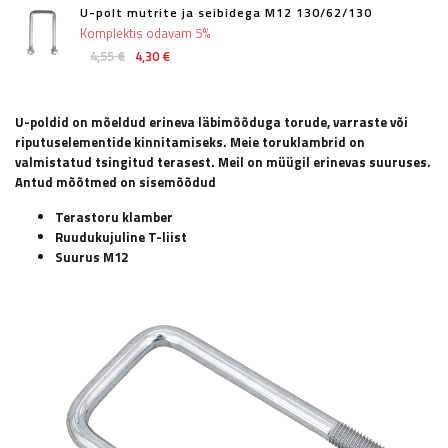
U-polt mutrite ja seibidega M12 130/62/130
Komplektis odavam 5%
4,55 €
4,30 €
U-poldid on mõeldud erineva läbimõõduga torude, varraste või
riputuselementide kinnitamiseks. Meie toruklambrid on
valmistatud tsingitud terasest. Meil on müügil erinevas suuruses.
Antud mõõtmed on sisemõõdud
Terastoru klamber
Ruudukujuline T-liist
Suurus M12