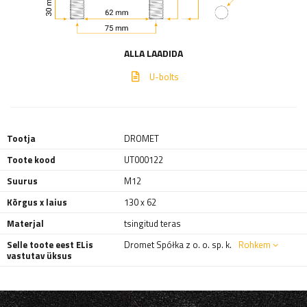
ALLA LAADIDA
U-bolts
Tootja
DROMET
Toote kood
UT000122
Suurus
M12
Kõrgus x laius
130 x 62
Materjal
tsingitud teras
Selle toote eest ELis
Dromet Spółka z o. o. sp. k.
Rohkem
vastutav üksus