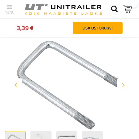
tagasi
Kodu
Haagiste osad ja tarvikud
Toruklambrid ja -loogad
3,39 €
LISA OSTUKORVI