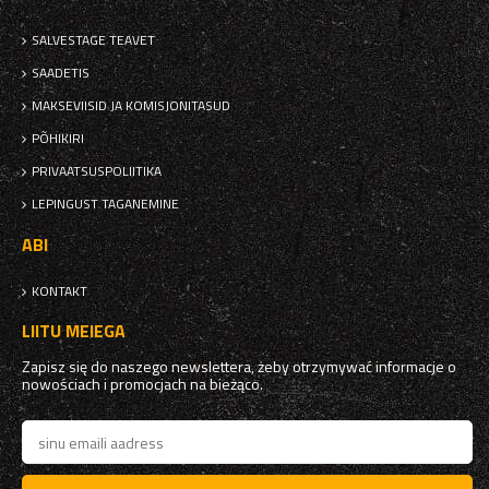
SALVESTAGE TEAVET
SAADETIS
MAKSEVIISID JA KOMISJONITASUD
PÕHIKIRI
PRIVAATSUSPOLIITIKA
LEPINGUST TAGANEMINE
ABI
KONTAKT
LIITU MEIEGA
Zapisz się do naszego newslettera, żeby otrzymywać informacje o
nowościach i promocjach na bieżąco.