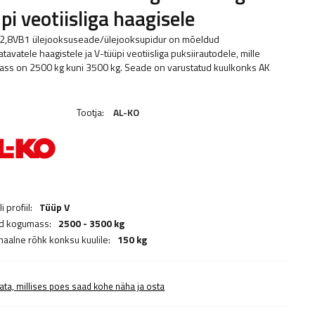
pi veotiisliga haagisele
2,8VB1 ülejooksuseade/ülejooksupidur on mõeldud
tavatele haagistele ja V-tüüpi veotiisliga puksiirautodele, mille
ss on 2500 kg kuni 3500 kg. Seade on varustatud kuulkonks AK
Tootja:
AL-KO
i profiil:
Tüüp V
d kogumass:
2500 - 3500 kg
aalne rõhk konksu kuulile:
150 kg
ata, millises poes saad kohe näha ja osta