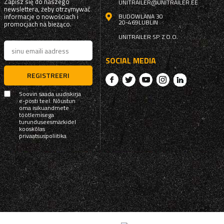
Zapisz się do naszego
UNITRAILER@UNITRAILER.EE
newslettera, żeby otrzymywać
informacje o nowościach i
BUDOWLANA 30
20-469
LUBLIN
promocjach na bieżąco.
UNITRAILER SP. Z O.O.
SOCIAL MEDIA
REGISTREERI
Soovin saada uudiskirja
e-posti teel. Nõustun
oma isikuandmete
töötlemisega
turunduseesmärkidel
kooskõlas
privaatsuspoliitika