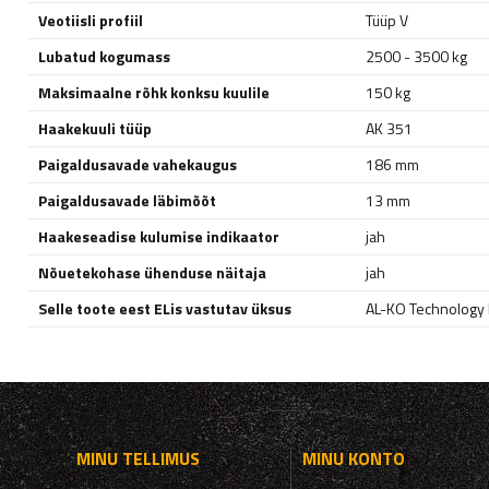
Veotiisli profiil
Tüüp V
Lubatud kogumass
2500 - 3500 kg
Maksimaalne rõhk konksu kuulile
150 kg
Haakekuuli tüüp
AK 351
Paigaldusavade vahekaugus
186 mm
Paigaldusavade läbimõõt
13 mm
Haakeseadise kulumise indikaator
jah
Nõuetekohase ühenduse näitaja
jah
Selle toote eest ELis vastutav üksus
AL-KO Technology P
MINU TELLIMUS
MINU KONTO