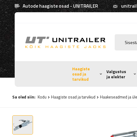
Autode haagiste osad - UNITRAILER
unitrai
Haagiste
Valgustus
osad ja
ja elekter
tarvikud
Sa oled siin:
Kodu
Haagiste osad ja tarvikud
Haakeseadmed ja ül