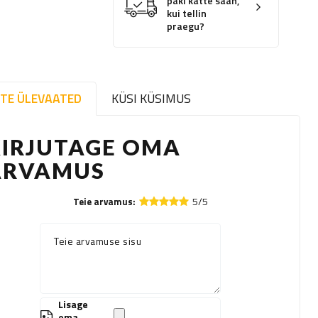
paki kätte saan,
kui tellin
praegu?
TE ÜLEVAATED
KÜSI KÜSIMUS
KIRJUTAGE OMA
ARVAMUS
5/5
Teie arvamus:
Teie arvamuse sisu
Lisage
oma