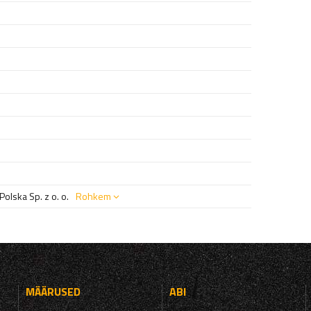
olska Sp. z o. o.
Rohkem
MÄÄRUSED
ABI