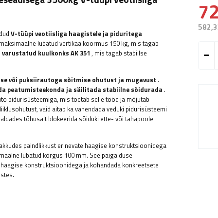
72
582,3
ldud
V-tüüpi veotiisliga haagistele ja piduritega
maksimaalne lubatud vertikaalkoormus 150 kg, mis tagab
n
varustatud kuulkonks AK 351
, mis tagab stabiilse
ise või puksiirautoga sõitmise ohutust ja mugavust
.
a peatumisteekonda ja säilitada stabiilne sõidurada
.
to pidurisüsteemiga, mis toetab selle tööd ja mõjutab
liiklusohutust, vaid aitab ka vähendada veduki pidurisüsteemi
aldades tõhusalt blokeerida sõiduki ette- või tahapoole
akkudes paindlikkust erinevate haagise konstruktsioonidega
simaalne lubatud kõrgus 100 mm. See paigalduse
 haagise konstruktsioonidega ja kohandada konkreetsete
stes.