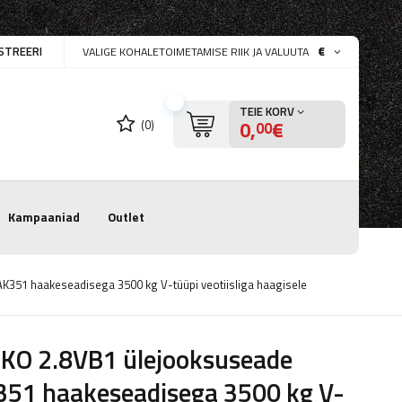
STREERI
€
VALIGE KOHALETOIMETAMISE RIIK JA VALUUTA
TEIE KORV
0,
€
(0)
00
Kampaaniad
Outlet
K351 haakeseadisega 3500 kg V-tüüpi veotiisliga haagisele
-KO 2.8VB1 ülejooksuseade
351 haakeseadisega 3500 kg V-