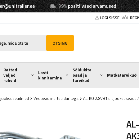
ler@unitrailer.ee
99%
positiivsed arvamused
LOGI SISSE
VÕI
REGI
OTSING
Rattad
Sõidukite
Lasti
veljed
osad ja
Matkatarvikud
kinnitamine
rehvid
tarvikud
ejooksuseadmed
Veopead inertspiduritega
AL-KO 2.8VB1 ülejooksuseade A
AL
AK