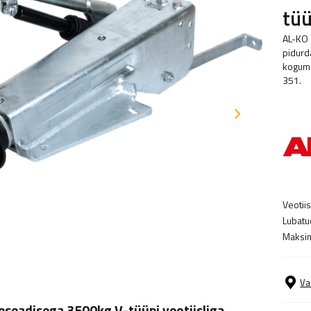
tüü
AL-KO 
pidurda
koguma
351.
Veotiisl
Lubatu
Maksim
Va
seadisega 3500kg V-tüüpi veotiisliga