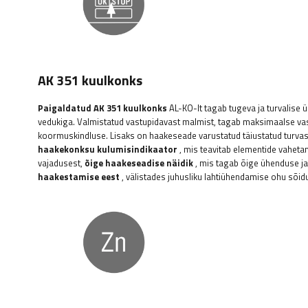
AK 351 kuulkonks
Paigaldatud AK 351 kuulkonks
AL-KO-lt tagab tugeva ja turvalise
vedukiga. Valmistatud vastupidavast malmist, tagab maksimaalse va
koormuskindluse. Lisaks on haakeseade varustatud täiustatud turv
haakekonksu kulumisindikaator
, mis teavitab elementide vaheta
vajadusest,
õige haakeseadise näidik
, mis tagab õige ühenduse j
haakestamise eest
, välistades juhusliku lahtiühendamise ohu sõidu