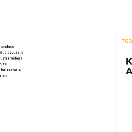
TOO
 ühenduse
stupidavuse ja
asüsteemidega:
mise
a
kaitse vale
 ajal.