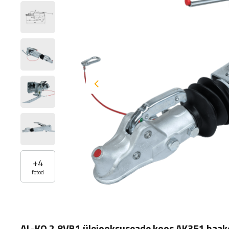
+
4
fotod
AL-KO 2.8VB1 ülejooksuseade koos AK351 haake