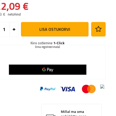
2,09 €
3 €
netohind
LISA OSTUKORVI
Kiire ostlemine
1-Click
(ilma registreerimata)
Millal ma oma