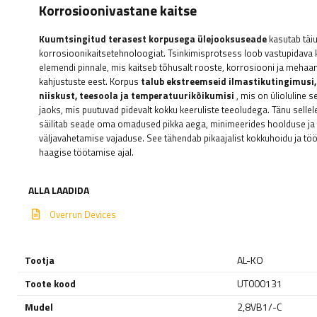
Korrosioonivastane kaitse
Kuumtsingitud terasest korpusega ülejooksuseade
kasutab täi
korrosioonikaitsetehnoloogiat. Tsinkimisprotsess loob vastupidava 
elemendi pinnale, mis kaitseb tõhusalt rooste, korrosiooni ja mehaan
kahjustuste eest. Korpus
talub ekstreemseid ilmastikutingimusi,
niiskust, teesoola ja temperatuurikõikumisi
, mis on ülioluline 
jaoks, mis puutuvad pidevalt kokku keeruliste teeoludega. Tänu sellele
säilitab seade oma omadused pikka aega, minimeerides hoolduse ja
väljavahetamise vajaduse. See tähendab pikaajalist kokkuhoidu ja töö
haagise töötamise ajal.
ALLA LAADIDA
Overrun Devices
Tootja
AL-KO
Toote kood
UT000131
Mudel
2,8VB1/-C