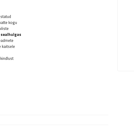
ustatud
katte kogu
iliste
 sealhulgas
seadmete
 kaitsele
kindlust