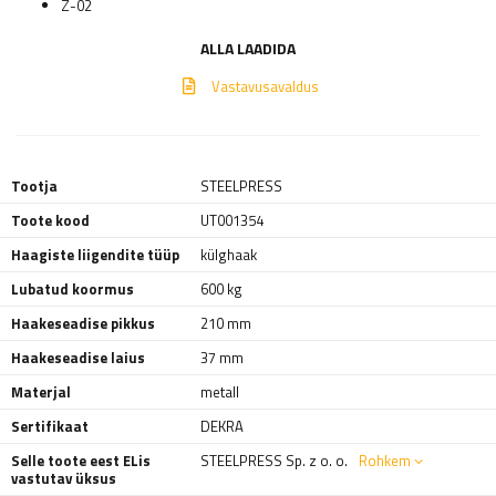
Z-02
ALLA LAADIDA
Vastavusavaldus
Tootja
STEELPRESS
Toote kood
UT001354
Haagiste liigendite tüüp
külghaak
Lubatud koormus
600 kg
Haakeseadise pikkus
210 mm
Haakeseadise laius
37 mm
Materjal
metall
Sertifikaat
DEKRA
Selle toote eest ELis
STEELPRESS Sp. z o. o.
Rohkem
vastutav üksus