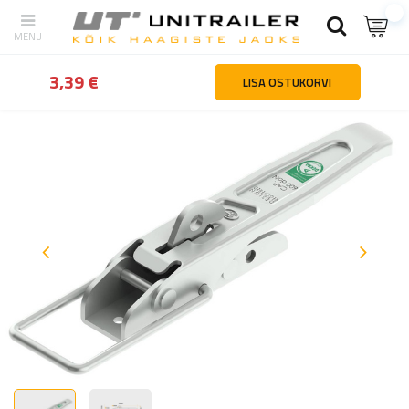
tagasi
Kodu
Haagiste osad ja tarvikud
Haagiste kinnitused ja ho
3,39 €
LISA OSTUKORVI