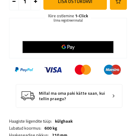
LISA OSTUKORVI
Kiire ostlemine
1-Click
(ilma registreerimata)
Millal ma oma paki kätte saan, kui
tellin praegu?
Haagiste liigendite tüüp:
külghaak
Lubatud koormus:
600 kg
Haakeseadise pikkus:
210 mm