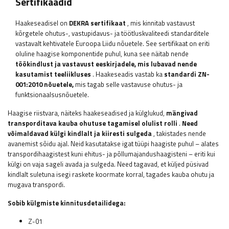
Sertifikaadid
Haakeseadisel on
DEKRA sertifikaat
, mis kinnitab vastavust
kõrgetele ohutus-, vastupidavus- ja töötluskvaliteedi standarditele
vastavalt kehtivatele Euroopa Liidu nõuetele. See sertifikaat on eriti
oluline haagise komponentide puhul, kuna see näitab nende
töökindlust ja vastavust eeskirjadele, mis lubavad nende
kasutamist teeliikluses
. Haakeseadis vastab ka
standardi ZN-
001:2010 nõuetele,
mis tagab selle vastavuse ohutus- ja
funktsionaalsusnõuetele.
Haagise riistvara, näiteks haakeseadised ja külglukud,
mängivad
transporditava kauba ohutuse tagamisel olulist rolli
.
Need
võimaldavad külgi kindlalt ja kiiresti sulgeda
, takistades nende
avanemist sõidu ajal. Neid kasutatakse igat tüüpi haagiste puhul – alates
transpordihaagistest kuni ehitus- ja põllumajandushaagisteni – eriti kui
külgi on vaja sageli avada ja sulgeda. Need tagavad, et küljed püsivad
kindlalt suletuna isegi raskete koormate korral, tagades kauba ohutu ja
mugava transpordi.
Sobib külgmiste kinnitusdetailidega:
Z-01