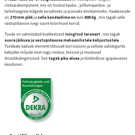
riistvarakomponent, mis on loodud kauba-, põllumajandus- ja
tarbehaagiste külgede turvaliseks ja püsivaks kinnitamiseks. Haakeseade
on
210 mm pikk
ja
selle kandevõime on
kuni
600 kg
, mis tagab selle
vastupidavuse isegi suure koormuse korral.
Toode on valmistatud kvaliteetsest
tsingitud terasest
, mis tagab
suure jäikuse ja vastupidavuse mehaanilistele kahjustustele
.
Tsinkkate kaitseb elementi tõhusalt korrosiooni ja selliste välistegurite
kahjulike mõjude eest nagu niiskus, teesool ja muutuvad
ilmastikutingimused. See
tagab pika eluea
ja töökindluse igapäevases
kasutuses
.