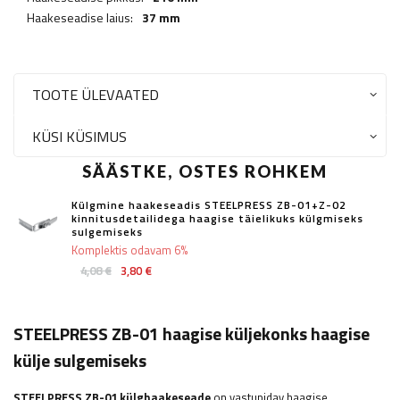
Haakeseadise laius:
37 mm
TOOTE ÜLEVAATED
KÜSI KÜSIMUS
SÄÄSTKE, OSTES ROHKEM
Külgmine haakeseadis STEELPRESS ZB-01+Z-02
kinnitusdetailidega haagise täielikuks külgmiseks
sulgemiseks
Komplektis odavam 6%
4,08 €
3,80 €
STEELPRESS ZB-01 haagise küljekonks haagise
külje sulgemiseks
STEELPRESS
ZB-01 külghaakeseade
on vastupidav haagise