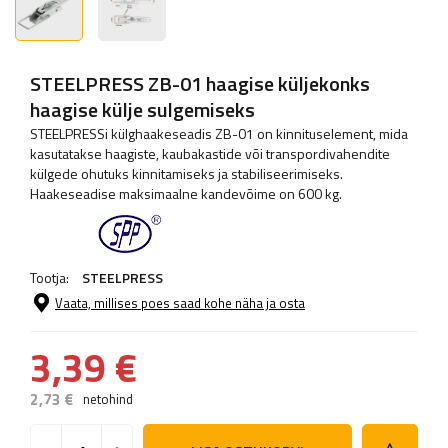
STEELPRESS ZB-01 haagise küljekonks
haagise külje sulgemiseks
STEELPRESSi külghaakeseadis ZB-01 on kinnituselement, mida
kasutatakse haagiste, kaubakastide või transpordivahendite
külgede ohutuks kinnitamiseks ja stabiliseerimiseks.
Haakeseadise maksimaalne kandevõime on 600 kg.
Tootja:
STEELPRESS
Vaata, millises poes saad kohe näha ja osta
3,39 €
2,73 €
netohind