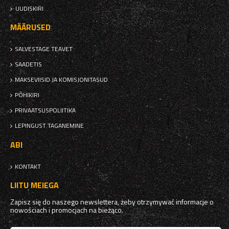
UUDISKIRI
MÄÄRUSED
SALVESTAGE TEAVET
SAADETIS
MAKSEVIISID JA KOMISJONITASUD
PÕHIKIRI
PRIVAATSUSPOLIITIKA
LEPINGUST TAGANEMINE
ABI
KONTAKT
LIITU MEIEGA
Zapisz się do naszego newslettera, żeby otrzymywać informacje o
nowościach i promocjach na bieżąco.