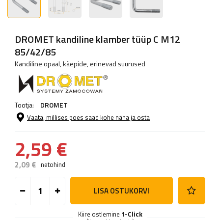
DROMET kandiline klamber tüüp C M12
85/42/85
Kandiline opaal, käepide, erinevad suurused
Tootja:
DROMET
Vaata, millises poes saad kohe näha ja osta
2,59 €
2,09 €
netohind
LISA OSTUKORVI
Kiire ostlemine
1-Click