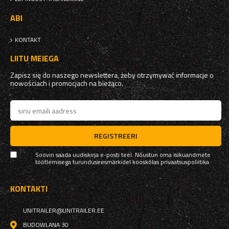
ABI
KONTAKT
LIITU MEIEGA
Zapisz się do naszego newslettera, żeby otrzymywać informacje o
nowościach i promocjach na bieżąco.
REGISTREERI
Soovin saada uudiskirja e-posti teel. Nõustun oma isikuandmete
töötlemisega turunduseesmärkidel kooskõlas
privaatsuspoliitika
KONTAKTI
UNITRAILER@UNITRAILER.EE
BUDOWLANA 30