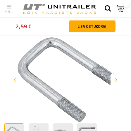
tagasi
Kodu
Haagiste osad ja tarvikud
Toruklambrid ja -loogad
2,59 €
LISA OSTUKORVI