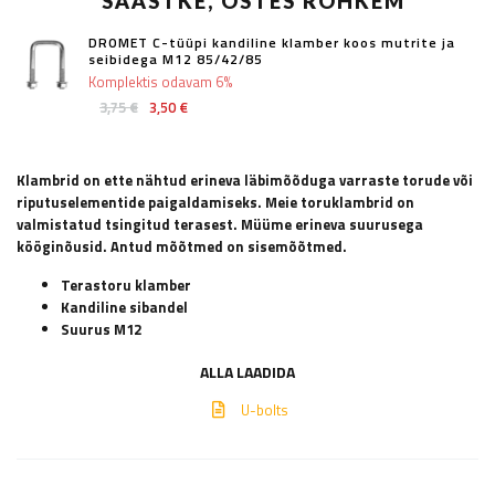
SÄÄSTKE, OSTES ROHKEM
DROMET C-tüüpi kandiline klamber koos mutrite ja
seibidega M12 85/42/85
Komplektis odavam 6%
3,75 €
3,50 €
Klambrid on ette nähtud erineva läbimõõduga varraste torude või
riputuselementide paigaldamiseks. Meie toruklambrid on
valmistatud tsingitud terasest. Müüme erineva suurusega
kööginõusid. Antud mõõtmed on sisemõõtmed.
Terastoru klamber
Kandiline sibandel
Suurus M12
ALLA LAADIDA
U-bolts