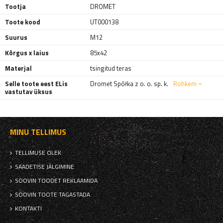
Tootja
DROMET
Toote kood
UT000138
Suurus
M12
Kõrgus x laius
85x42
Materjal
tsingitud teras
Selle toote eest ELis
Dromet Spółka z o. o. sp. k.
Rohkem
vastutav üksus
MINU TELLIMUS
TELLIMUSE OLEK
SAADETISE JÄLGIMINE
SOOVIN TOODET REKLAAMIDA
SOOVIN TOOTE TAGASTADA
KONTAKTI