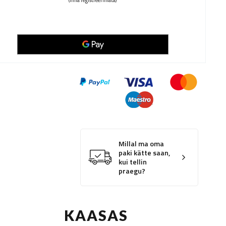
(ilma registreerimata)
Millal ma oma
paki kätte saan,
kui tellin
praegu?
KAASAS