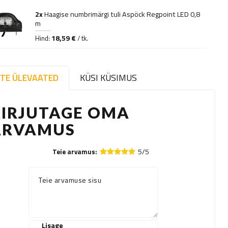
2x
Haagise numbrimärgi tuli Aspöck Regpoint LED 0,8
m
18,59 €
Hind:
/ tk.
TE ÜLEVAATED
KÜSI KÜSIMUS
KIRJUTAGE OMA
ARVAMUS
5/5
Teie arvamus:
Teie arvamuse sisu
Lisage