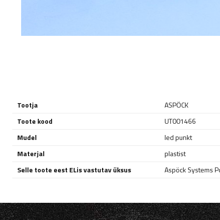
Tootja
ASPÖCK
Toote kood
UT001466
Mudel
led punkt
Materjal
plastist
Selle toote eest ELis vastutav üksus
Aspöck Systems Pol