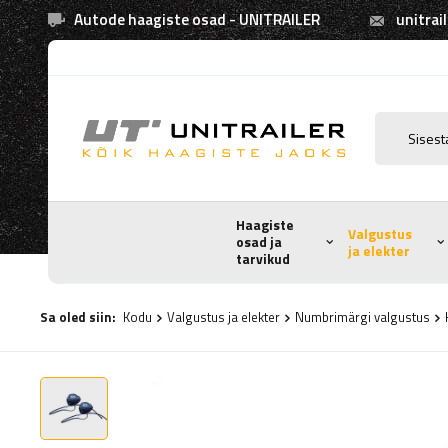
Autode haagiste osad - UNITRAILER
unitrai
Haagiste
Valgustus
osad ja
ja elekter
tarvikud
Sa oled siin:
Kodu
Valgustus ja elekter
Numbrimärgi valgustus