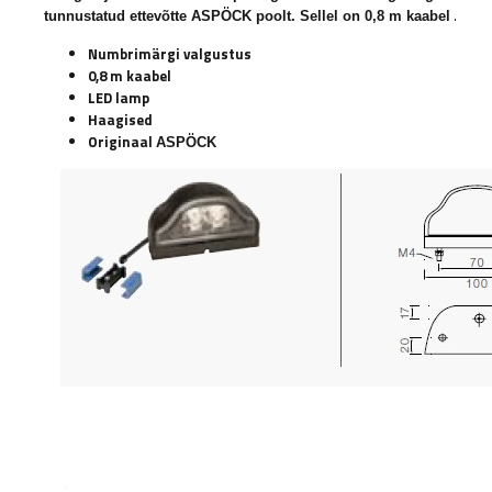
.
tunnustatud ettevõtte
ASPÖCK
poolt. Sellel on 0,8 m kaabel
Numbrimärgi valgustus
0,8 m kaabel
LED lamp
Haagised
Originaal
ASPÖCK