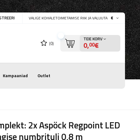
STREERI
€
VALIGE KOHALETOIMETAMISE RIIK JA VALUUTA
TEIE KORV
0,
€
(0)
00
Kampaaniad
Outlet
plekt: 2x Aspöck Regpoint LED
gise numbrituli 0,8 m