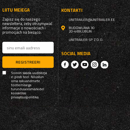
LIITU MEIEGA
KONTAKTI
Zapisz się do naszego
UNITRAILER@UNITRAILER.EE
newslettera, żeby otrzymywać
informacje o nowościach i
BUDOWLANA 30
20-469
LUBLIN
promocjach na bieżąco.
UNITRAILER SP. Z O.O.
SOCIAL MEDIA
REGISTREERI
Soovin saada uudiskirja
e-posti teel. Nõustun
oma isikuandmete
töötlemisega
turunduseesmärkidel
kooskõlas
privaatsuspoliitika