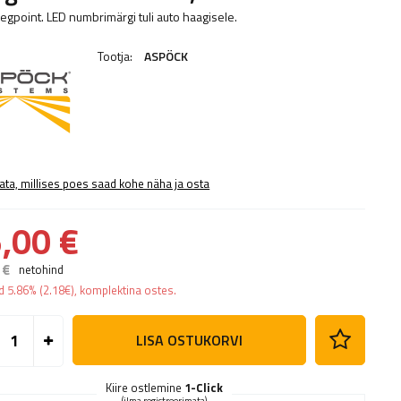
regpoint. LED numbrimärgi tuli auto haagisele.
Tootja:
ASPÖCK
ata, millises poes saad kohe näha ja osta
,00 €
 €
netohind
ad
5.86%
(
2.18
€
), komplektina ostes.
LISA OSTUKORVI
Kiire ostlemine
1-Click