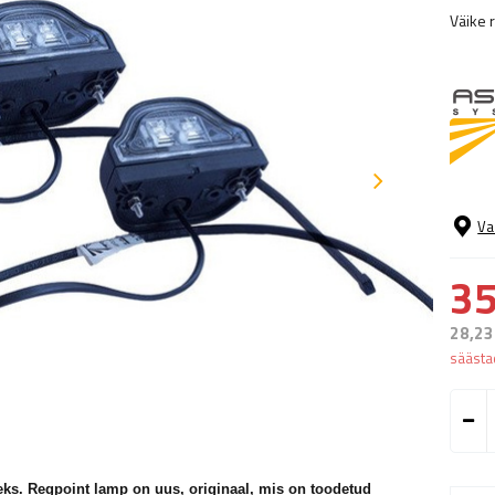
Väike 
Va
35
28,23
sääst
ks. Regpoint lamp on uus, originaal, mis on toodetud