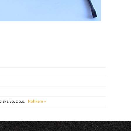
ska Sp. z o.o.
Rohkem