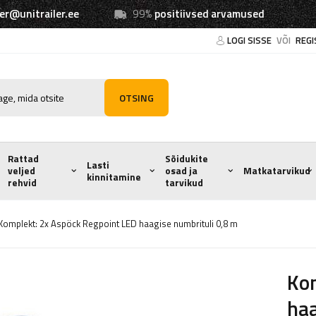
ler@unitrailer.ee
99%
positiivsed arvamused
LOGI SISSE
VÕI
REGI
OTSING
Rattad
Sõidukite
Lasti
veljed
osad ja
Matkatarvikud
kinnitamine
rehvid
tarvikud
Komplekt: 2x Aspöck Regpoint LED haagise numbrituli 0,8 m
Kom
haa