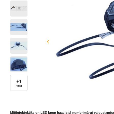
+
1
fotod
Müügiobjektiks on LED-lamp haagistel numbrimärgi valgustamise