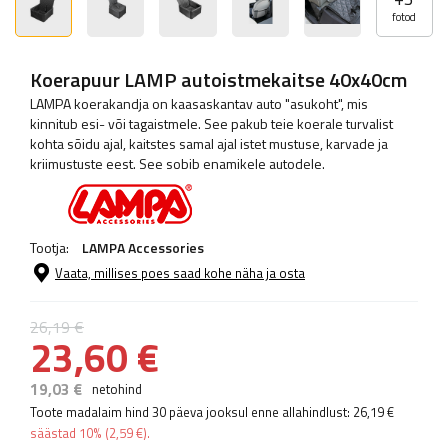
fotod
Koerapuur LAMP autoistmekaitse 40x40cm
LAMPA koerakandja on kaasaskantav auto "asukoht", mis
kinnitub esi- või tagaistmele. See pakub teie koerale turvalist
kohta sõidu ajal, kaitstes samal ajal istet mustuse, karvade ja
kriimustuste eest. See sobib enamikele autodele.
Tootja:
LAMPA Accessories
Vaata, millises poes saad kohe näha ja osta
26,19 €
23,60 €
19,03 €
netohind
Toote madalaim hind 30 päeva jooksul enne allahindlust:
26,19 €
säästad
10%
(
2,59 €
).