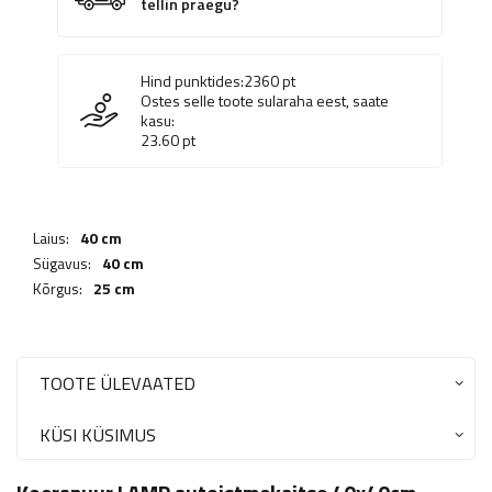
tellin praegu?
Hind punktides:
2360
pt
Ostes selle toote sularaha eest, saate
kasu:
23.60
pt
Laius:
40 cm
Sügavus:
40 cm
Kõrgus:
25 cm
TOOTE ÜLEVAATED
KÜSI KÜSIMUS