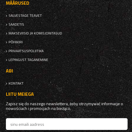
MÄÄRUSED
SALVESTAGE TEAVET
SAADETIS
MAKSEVIISID JA KOMISJONITASUD
PÕHIKIRI
PRIVAATSUSPOLIITIKA
LEPINGUST TAGANEMINE
ABI
KONTAKT
LIITU MEIEGA
Zapisz się do naszego newslettera, żeby otrzymywać informacje o
nowościach i promocjach na bieżąco.