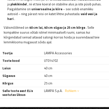
ja
plekikindel
, nii et teie koeral on stabiilne alus ja iste püsib puhas.
Paigaldamine on
universaalne ja kiire
– see sobib enamikku
autosid – ning pärast reisi on katet lihtne puhastada:
vaid vesi ja
hari
.
Välismõõtmed on
40 cm lai, 40 cm sügav ja 25 cm kõrge
. Selle
kompaktne suurus võtab istmel minimaalselt ruumi, samas kui
kõrgendatud seinad aitavad salongi korras hoida ja suurendavad teie
lemmiklooma mugavust sõidu ajal.
Tootja
LAMPA Accessories
Toote kood
UT014702
Laius
40 cm
Sügavus
40 cm
Kõrgus
25 cm
Selle toote eest ELis
LAMPA S.p.A.
Rohkem
vastutav üksus