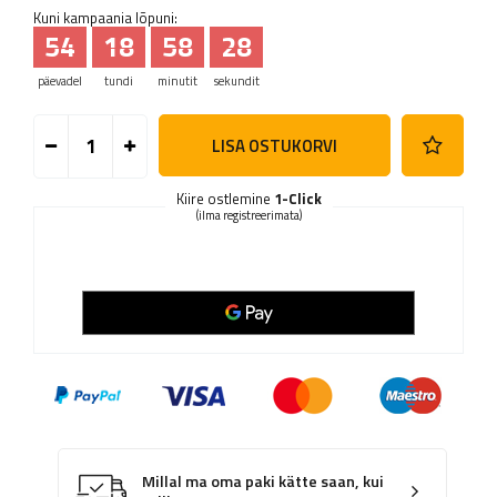
Kuni kampaania lõpuni:
54
18
58
28
päevadel
tundi
minutit
sekundit
LISA OSTUKORVI
Kiire ostlemine
1-Click
(ilma registreerimata)
Millal ma oma paki kätte saan, kui