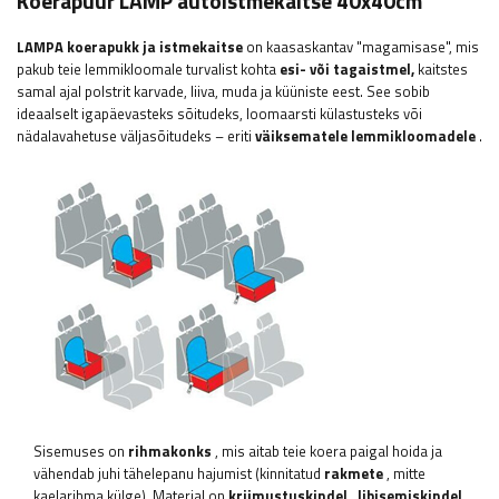
Koerapuur LAMP autoistmekaitse 40x40cm
LAMPA
koerapukk ja istmekaitse
on kaasaskantav "magamisase", mis
pakub teie lemmikloomale turvalist kohta
esi- või tagaistmel,
kaitstes
samal ajal polstrit karvade, liiva, muda ja küüniste eest. See sobib
ideaalselt igapäevasteks sõitudeks, loomaarsti külastusteks või
nädalavahetuse väljasõitudeks – eriti
väiksematele lemmikloomadele
.
Sisemuses on
rihmakonks
, mis aitab teie koera paigal hoida ja
vähendab juhi tähelepanu hajumist (kinnitatud
rakmete
, mitte
kaelarihma külge). Materjal on
kriimustuskindel
,
libisemiskindel