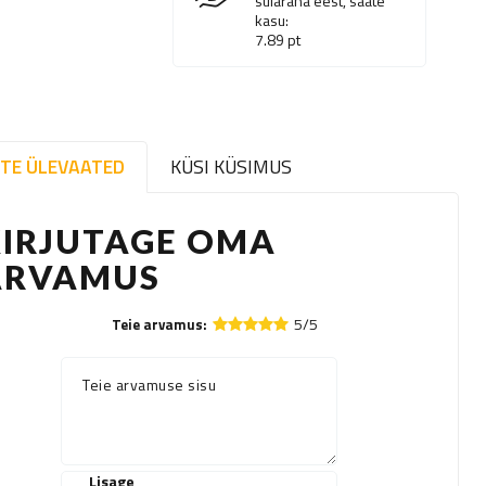
sularaha eest, saate
kasu:
7.89
pt
TE ÜLEVAATED
KÜSI KÜSIMUS
KIRJUTAGE OMA
ARVAMUS
5/5
Teie arvamus:
Teie arvamuse sisu
Lisage