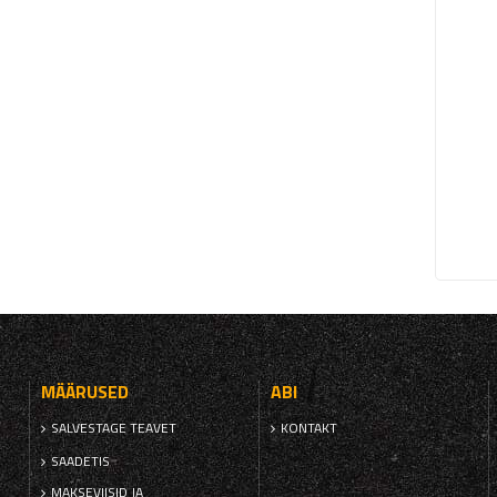
MÄÄRUSED
ABI
SALVESTAGE TEAVET
KONTAKT
SAADETIS
MAKSEVIISID JA