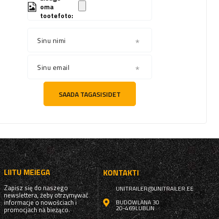
oma
tootefoto:
Sinu nimi
Sinu email
SAADA TAGASISIDET
LIITU MEIEGA
KONTAKTI
Zapisz się do naszego
UNITRAILER@UNITRAILER.EE
newslettera, żeby otrzymywać
informacje o nowościach i
BUDOWLANA 30
20-469
LUBLIN
promocjach na bieżąco.