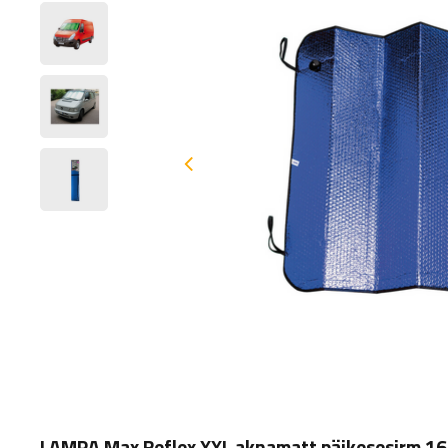
LAMPA Max Reflex XXL aknamatt päikesesirm 1