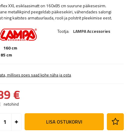
flex XXL esiklaasimatt on 160x85 cm suurune päikesesirm.
ne metallikpind peegeldab päikesekiiri, vähendades salongi
 ning kaitstes armatuurlauda, ​​rooli ja polstrit pleekimise eest.
Tootja:
LAMPA Accessories
:
160 cm
85 cm
ata, millises poes saad kohe näha ja osta
89 €
€
netohind
LISA OSTUKORVI