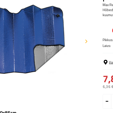
Max Re
Hõbeda
kuumust
Pikkus
Laius:
Va
7,
6,36 
60x85cm