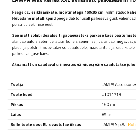
Peegeldav
esiklaasikate, mõõtmetega 160x85 cm
, valmistatud
kahe
Hõbedane metallikpind
peegeldab tõhusalt päikesevalgust, vähendades
polstrit pleekimise eest.
See matt sobib ideaalselt igapäevasteks päikese käes peatumist
alandab auto sisetemperatuuri kohe sisenemisel, parandab mugavust ja 
plastil ja polstril). Soovitatav sõiduautodele, maasturitele ja kaubikutele 
päikesevalguse käes.
Aknamatt on saadaval erinevates värvides; värv saadetakse juhus
Tootja
LAMPA Accessorie
Toote kood
UT014719
Pikkus
160 cm
Laius
85 cm
Selle toote eest ELis vastutav üksus
LAMPA S.p.A.
Roh