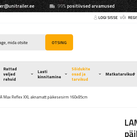
ler@unitrailer.ee
99%
positiivsed arvamused
LOGI SISSE
VÕI
REGI
OTSING
Rattad
Sõidukite
Lasti
veljed
osad ja
Matkatarvikud
kinnitamine
rehvid
tarvikud
 Max Reflex XXL aknamatt päikesesirm 160x85cm
LA
pä