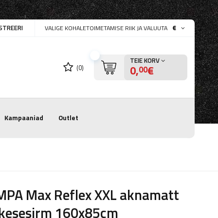
STREERI
€
VALIGE KOHALETOIMETAMISE RIIK JA VALUUTA
TEIE KORV
0,
€
(0)
00
Kampaaniad
Outlet
MPA Max Reflex XXL aknamatt
ikesesirm 160x85cm