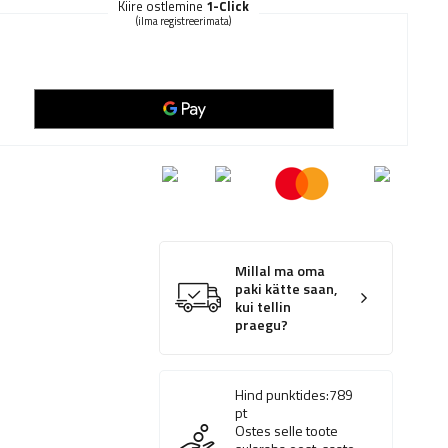
Kiire ostlemine
1-Click
(ilma registreerimata)
Millal ma oma
paki kätte saan,
kui tellin
praegu?
Hind punktides:
789
pt
Ostes selle toote