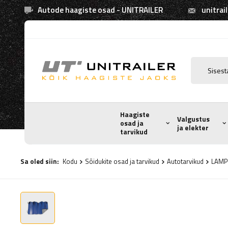
Autode haagiste osad - UNITRAILER
unitrai
Haagiste
Valgustus
osad ja
ja elekter
tarvikud
Sa oled siin:
Kodu
Sõidukite osad ja tarvikud
Autotarvikud
LAMPA