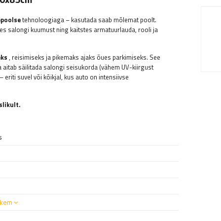
poolse
tehnoloogiaga – kasutada saab mõlemat poolt.
 salongi kuumust ning kaitstes armatuurlauda, ​​rooli ja
eks
, reisimiseks ja pikemaks ajaks õues parkimiseks. See
aitab säilitada salongi seisukorda (vähem UV-kiirgust
– eriti suvel või kõikjal, kus auto on intensiivse
likult.
s
kem