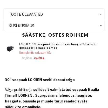
TOOTE ÜLEVAATED
KÜSI KÜSIMUS
SÄÄSTKE, OSTES ROHKEM
LOKHEN 30l veepaak bussi puksiirhaagisele + seebi
dosaator ja käepidemed
Komplektis odavam 5%
68,08 €
64,00 €
30 l veepaak LOKHEN seebi dosaatoriga
Väga praktiline ja
soliidselt valmistatud veepaak Itaalia
firmalt
LOKHEN
. Suurepärane lahendus haagiste,
haagiste, busside ja muude turul saadaolevate
sõidukite omanikele.