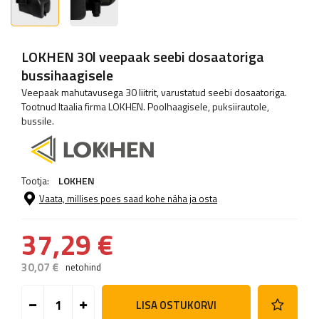
LOKHEN 30l veepaak seebi dosaatoriga
bussihaagisele
Veepaak mahutavusega 30 liitrit, varustatud seebi dosaatoriga.
Tootnud Itaalia firma LOKHEN. Poolhaagisele, puksiirautole,
bussile.
Tootja:
LOKHEN
Vaata, millises poes saad kohe näha ja osta
37,29 €
30,07 €
netohind
LISA OSTUKORVI