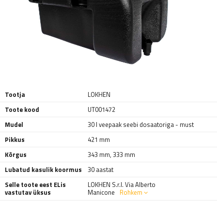
Tootja
LOKHEN
Toote kood
UT001472
Mudel
30 l veepaak seebi dosaatoriga - must
Pikkus
421 mm
Kõrgus
343 mm
,
333 mm
Lubatud kasulik koormus
30 aastat
Selle toote eest ELis
LOKHEN S.r.l. Via Alberto
vastutav üksus
Manicone
Rohkem