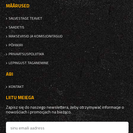
MÄÄRUSED
SALVESTAGE TEAVET
SAADETIS
MAKSEVIISID JA KOMISJONITASUD
PÕHIKIRI
PRIVAATSUSPOLIITIKA
LEPINGUST TAGANEMINE
ABI
KONTAKT
LIITU MEIEGA
Zapisz się do naszego newslettera, żeby otrzymywać informacje o
nowościach i promocjach na bieżąco.