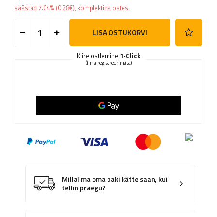
säästad
7.04%
(
0.28
€
), komplektina ostes.
LISA OSTUKORVI
Kiire ostlemine
1-Click
(ilma registreerimata)
Millal ma oma paki kätte saan, kui
tellin praegu?