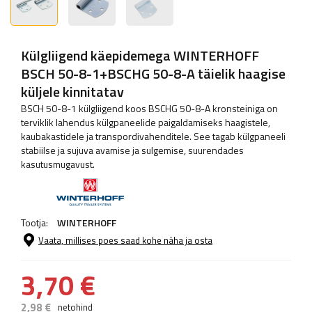
Külgliigend käepidemega WINTERHOFF
BSCH 50-8-1+BSCHG 50-8-A täielik haagise
küljele kinnitatav
BSCH 50-8-1 külgliigend koos BSCHG 50-8-A kronsteiniga on
terviklik lahendus külgpaneelide paigaldamiseks haagistele,
kaubakastidele ja transpordivahenditele. See tagab külgpaneeli
stabiilse ja sujuva avamise ja sulgemise, suurendades
kasutusmugavust.
Tootja:
WINTERHOFF
Vaata, millises poes saad kohe näha ja osta
3,70 €
2,98 €
netohind