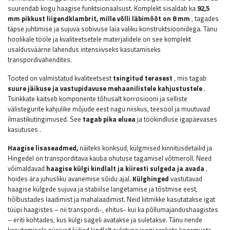
suurendab kogu haagise funktsionaalsust. Komplekt sisaldab ka
92,5
mm pikkust liigendklambrit, mille võlli läbimõõt on 8 mm
, tagades
täpse juhtimise ja sujuva sobivuse laia valiku konstruktsioonidega. Tänu
hoolikale tööle ja kvaliteetsetele materjalidele on see komplekt
usaldusväärne lahendus intensiivseks kasutamiseks
transpordivahendites.
Tooted on valmistatud kvaliteetsest
tsingitud terasest
, mis tagab
suure jäikuse ja vastupidavuse mehaanilistele kahjustustele
.
Tsinkkate kaitseb komponente tõhusalt korrosiooni ja selliste
välistegurite kahjulike mõjude eest nagu niiskus, teesool ja muutuvad
ilmastikutingimused. See
tagab pika eluea
ja töökindluse igapäevases
kasutuses
.
Haagise lisaseadmed,
näiteks
konksud, külgmised kinnitusdetailid ja
Hingedel on transporditava kauba ohutuse tagamisel võtmeroll. Need
võimaldavad
haagise külgi kindlalt ja kiiresti sulgeda ja avada
,
hoides ära juhusliku avanemise sõidu ajal.
Külghinged
vastutavad
haagise külgede sujuva ja stabiilse langetamise ja tõstmise eest,
hõlbustades laadimist ja mahalaadimist. Neid liitmikke kasutatakse igat
tüüpi haagistes – nii transpordi-, ehitus- kui ka põllumajandushaagistes
– eriti kohtades, kus külgi sageli avatakse ja suletakse. Tänu nende