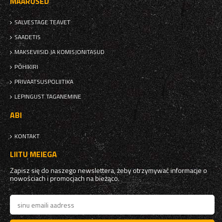
MÄÄRUSED
SALVESTAGE TEAVET
SAADETIS
MAKSEVIISID JA KOMISJONITASUD
PÕHIKIRI
PRIVAATSUSPOLIITIKA
LEPINGUST TAGANEMINE
ABI
KONTAKT
LIITU MEIEGA
Zapisz się do naszego newslettera, żeby otrzymywać informacje o
nowościach i promocjach na bieżąco.