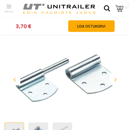
tagasi
Kodu
Haagiste osad ja tarvikud
Haagiste kinnitused ja ho
3,70 €
LISA OSTUKORVI