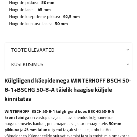
Hingede pikkus:
50 mm
Hingede laius:
45 mm
Hingede käepideme pikkus:
92,5 mm
Hingede kinnituse laius:
50 mm
TOOTE ÜLEVAATED
KÜSI KÜSIMUS
Külgliigend käepidemega WINTERHOFF BSCH 50-
8-1+BSCHG 50-8-A täielik haagise küljele
kinnitatav
WINTERHOFFi
BSCH 50-8-1 külgliigend koos BSCHG 50-8-A
kronsteiniga
on vastupidav ja ühilduv lahendus külgpaneelide
paigaldamiseks kauba-, põllumajandus- ja tarbehaagistele.
50 mm
pikkune
ja
45 mm laiune
liigend tagab stabiilse ja ohutu töö,
võimaldades külgpaneelide sujuvat avamist ja sulgemist, mis omakorda