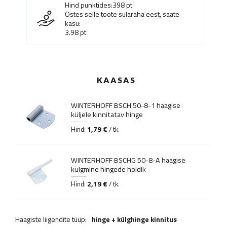
Hind punktides:
398
pt
Ostes selle toote sularaha eest, saate
kasu:
3.98
pt
KAASAS
WINTERHOFF BSCH 50-8-1 haagise
küljele kinnitatav hinge
1,79 €
Hind:
/ tk.
WINTERHOFF BSCHG 50-8-A haagise
külgmine hingede hoidik
2,19 €
Hind:
/ tk.
Haagiste liigendite tüüp:
hinge + külghinge kinnitus