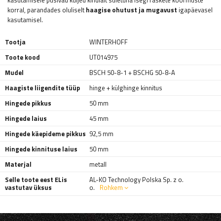
kasutamisele püsivad küljed kindlalt suletuna isegi raskete koormuste
korral, parandades oluliselt
haagise ohutust ja mugavust
igapäevasel
kasutamisel.
Tootja
WINTERHOFF
Toote kood
UT014975
Mudel
BSCH 50-8-1 + BSCHG 50-8-A
Haagiste liigendite tüüp
hinge + külghinge kinnitus
Hingede pikkus
50 mm
Hingede laius
45 mm
Hingede käepideme pikkus
92,5 mm
Hingede kinnituse laius
50 mm
Materjal
metall
Selle toote eest ELis
AL-KO Technology Polska Sp. z o.
vastutav üksus
o.
Rohkem