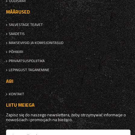
UUDISKIRI
MÄÄRUSED
SALVESTAGE TEAVET
SAADETIS
MAKSEVIISID JA KOMISJONITASUD
PÕHIKIRI
PRIVAATSUSPOLIITIKA
LEPINGUST TAGANEMINE
ABI
KONTAKT
LIITU MEIEGA
Zapisz się do naszego newslettera, żeby otrzymywać informacje o
nowościach i promocjach na bieżąco.