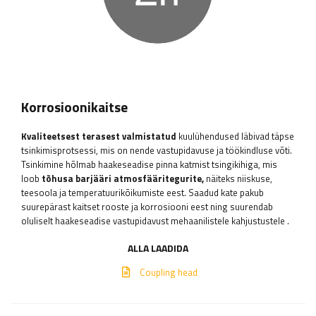
Korrosioonikaitse
Kvaliteetsest terasest valmistatud
kuulühendused
läbivad täpse
tsinkimisprotsessi, mis on nende vastupidavuse ja töökindluse võti.
Tsinkimine hõlmab haakeseadise pinna katmist tsingikihiga, mis
loob
tõhusa barjääri atmosfääritegurite,
näiteks niiskuse,
teesoola ja temperatuurikõikumiste eest. Saadud kate pakub
suurepärast kaitset rooste ja korrosiooni eest ning suurendab
oluliselt haakeseadise vastupidavust mehaanilistele kahjustustele
.
ALLA LAADIDA
Coupling head