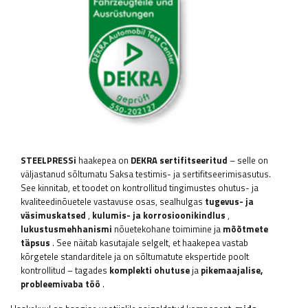
STEELPRESSi
haakepea on
DEKRA sertifitseeritud
– selle on
väljastanud sõltumatu Saksa testimis- ja sertifitseerimisasutus.
See kinnitab, et toodet on kontrollitud tingimustes ohutus- ja
kvaliteedinõuetele vastavuse osas, sealhulgas
tugevus- ja
väsimuskatsed
,
kulumis- ja korrosioonikindlus
,
lukustusmehhanismi
nõuetekohane toimimine ja
mõõtmete
täpsus
. See näitab kasutajale selgelt, et haakepea vastab
kõrgetele standarditele ja on sõltumatute ekspertide poolt
kontrollitud – tagades
komplekti ohutuse
ja
pikemaajalise,
probleemivaba töö
.