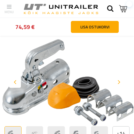
tagasi
Kodu
Haagiste osad ja tarvikud
Haakeseadmed ja ülejo
74,59 €
LISA OSTUKORVI
+
14