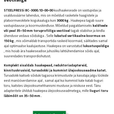
STEELPRESSi
BC-3000.1D-00-00
kuulhaakeseade on vastupidav ja
usaldusväärne lahendus, mis on mõeldud rasketele haagistele ja
platvormveokitele kogukaaluga kuni
3000 kg
.
Haakepea tagab suure
vastupidavuse ja koormuskindluse.
Mõeldud paigaldamiseks
kaldteele
või
peal
35–50 mm toruprofiiliga veotiisel
tagab stabiilse ja kindla
ühenduse vedava sõidukiga
. Selle
lubatud vertikaalne koormus on
150 kg
, mis võimaldab transportida raskeid koormaid, säilitades samal
ajal optimaalse kaalujaotuse. Haakepea on varustatud
lukustuspoldiga
, mis hoiab ära haakeseadise juhusliku lahtiühendamise sõidu ajal,
suurendades transpordiohutust.
Komplekt sisaldab: haakepead, reduktoriadaptereid,
kinnituskruvisid, turvadokki ja kummist ülejooksuseadme katet.
Turvadokk
kaitseb sõiduki tagaosa kriimustuste ja kasutaja jalgu löökide
eest manööverdamise ajal
, samal ajal kui kummist kate katab liuguri
toru, kaitstes ülejooksumehhanismi mustuse ja niiskuse eest. Tänu
adapteritele ühildub haakepea ülejooksuseadmetega, mille
liuguri toru
läbimõõt on 35–50 mm
.