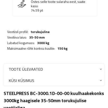
Ostes selle toote sularaha eest, saate
kasu:
74.59
pt
Veotiisli profiil:
torukujuline
Veotiiva laius:
35-50 mm
Lubatud kogumass:
3000 kg
Maksimaalne rõhk konksu kuulile:
150 kg
TOOTE ÜLEVAATED
KÜSI KÜSIMUS
STEELPRESS BC-3000.1D-00-00 kuulhaakekonks
3000kg haagisele 35-50mm torukujulise
veotiisliga