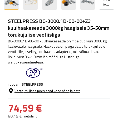
fotod
STEELPRESS BC-3000.1D-00-00+Z3
kuulhaakeseade 3000kg haagisele 35-50mm
torukujulise veotiisliga
BC-3000.1D-00-00 kuulhaakeseade on mõeldud kuni 3000 kg
kaaluvatele haagisele. Haakepea on paigaldatud torukujulisele
veotiislile ja sellega on kaasas adapterid, mis võimaldavad
ühilduvust 35–50 mm läbimõõduga liugtoruga
ülejooksuseadmetega.
Tootja:
STEELPRESS
Vaata, millises poes saad kohe näha ja osta
74,59 €
60,15 €
netohind