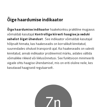
Õige haardumise indikaator
Õige haardumise indikaator
haakekonksu praktiline mugavus
võimaldab kasutajal
Kontrollige kiiresti haagise ja veduki
vahelist õiget ühendust
. See indikaator võimaldab kasutajal
hõlpsalt hinnata, kas haakeseadis on korralikult kinnitatud,
suurendades ohutust transpordi ajal. Kui haakeseadis on valesti
kinnitatud, annab indikaator probleemist märku, aidates vältida
võimalikke rikkeid või liiklusõnnetusi. See funktsioon minimeerib
vigade ohtu haagise ühendamisel, mis on eriti oluline neile, kes
kasutavad haagiseid regulaarselt
.