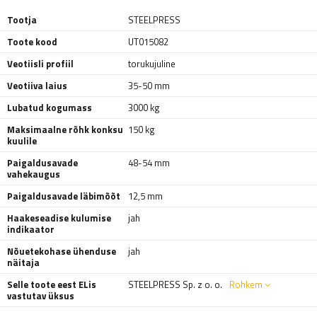
Tootja
STEELPRESS
Toote kood
UT015082
Veotiisli profiil
torukujuline
Veotiiva laius
35-50 mm
Lubatud kogumass
3000 kg
Maksimaalne rõhk konksu
150 kg
kuulile
Paigaldusavade
48-54 mm
vahekaugus
Paigaldusavade läbimõõt
12,5 mm
Haakeseadise kulumise
jah
indikaator
Nõuetekohase ühenduse
jah
näitaja
Selle toote eest ELis
STEELPRESS Sp. z o. o.
Rohkem
vastutav üksus