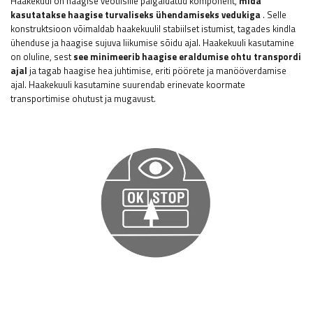
Haakekuul on haagise veotiislile paigaldatud komponent,
mida
kasutatakse haagise turvaliseks ühendamiseks vedukiga
. Selle
konstruktsioon võimaldab haakekuulil stabiilset istumist, tagades kindla
ühenduse ja haagise sujuva liikumise sõidu ajal. Haakekuuli kasutamine
on oluline, sest
see minimeerib haagise eraldumise ohtu transpordi
ajal
ja tagab haagise hea juhtimise, eriti pöörete ja manööverdamise
ajal. Haakekuuli kasutamine suurendab erinevate koormate
transportimise ohutust ja mugavust.