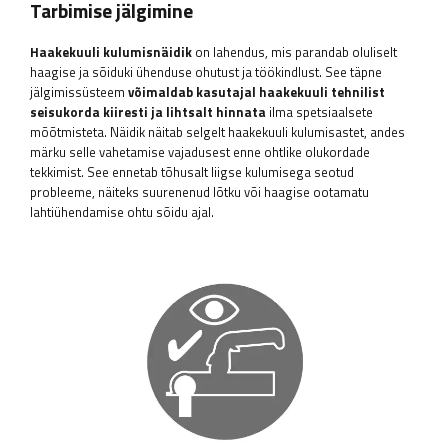
Tarbimise jälgimine
Haakekuuli kulumisnäidik
on lahendus, mis parandab oluliselt
haagise ja sõiduki ühenduse ohutust ja töökindlust. See täpne
jälgimissüsteem
võimaldab kasutajal haakekuuli tehnilist
seisukorda kiiresti ja lihtsalt hinnata
ilma spetsiaalsete
mõõtmisteta. Näidik näitab selgelt haakekuuli kulumisastet, andes
märku selle vahetamise vajadusest enne ohtlike olukordade
tekkimist. See ennetab tõhusalt liigse kulumisega seotud
probleeme, näiteks suurenenud lõtku või haagise ootamatu
lahtiühendamise ohtu sõidu ajal.