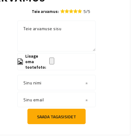
5/5
Teie arvamus:
Teie arvamuse sisu
Lisage
oma
tootefoto:
Sinu nimi
Sinu email
SAADA TAGASISIDET