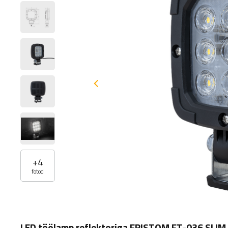
+
4
fotod
LED töölamp reflektoriga FRISTOM FT-036 SLIM