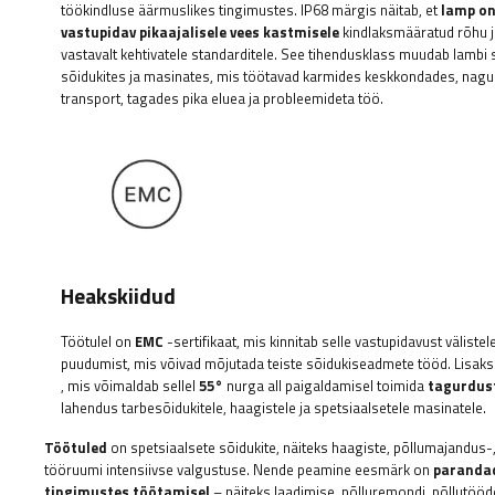
töökindluse äärmuslikes tingimustes. IP68 märgis näitab, et
lamp on
vastupidav pikaajalisele vees kastmisele
kindlaksmääratud rõhu j
vastavalt kehtivatele standarditele. See tihendusklass muudab lambi
sõidukites ja masinates, mis töötavad karmides keskkondades, nagu 
transport, tagades pika eluea ja probleemideta töö.
Heakskiidud
Töötulel on
EMC
-sertifikaat, mis kinnitab selle vastupidavust välistele
puudumist, mis võivad mõjutada teiste sõidukiseadmete tööd. Lisaks
, mis võimaldab sellel
55°
nurga all paigaldamisel toimida
tagurdus
lahendus tarbesõidukitele, haagistele ja spetsiaalsetele masinatele.
Töötuled
on spetsiaalsete sõidukite, näiteks haagiste, põllumajandus
tööruumi intensiivse valgustuse. Nende peamine eesmärk on
parandad
tingimustes töötamisel
– näiteks laadimise, põlluremondi, põllutööde