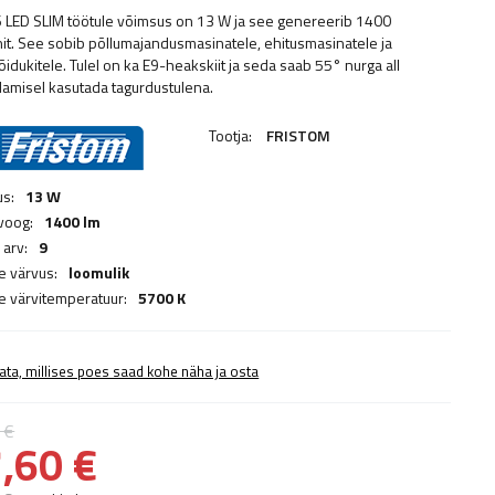
 LED SLIM töötule võimsus on 13 W ja see genereerib 1400
it. See sobib põllumajandusmasinatele, ehitusmasinatele ja
õidukitele. Tulel on ka E9-heakskiit ja seda saab 55° nurga all
damisel kasutada tagurdustulena.
Tootja:
FRISTOM
s:
13 W
voog:
1400 lm
 arv:
9
e värvus:
loomulik
e värvitemperatuur:
5700 K
ata, millises poes saad kohe näha ja osta
 €
,60 €