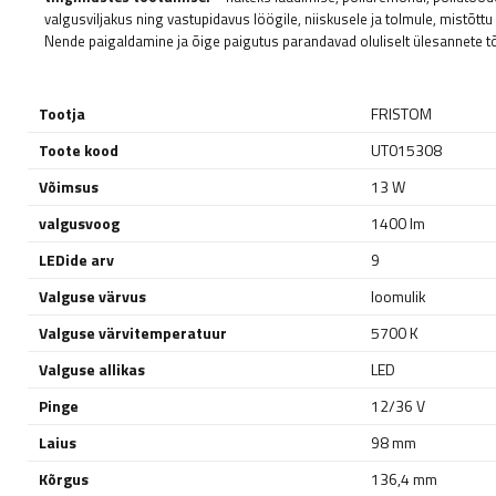
valgusviljakus ning vastupidavus löögile, niiskusele ja tolmule, mistõttu
Nende paigaldamine ja õige paigutus parandavad oluliselt ülesannete tõ
Tootja
FRISTOM
Toote kood
UT015308
Võimsus
13 W
valgusvoog
1400 lm
LEDide arv
9
Valguse värvus
loomulik
Valguse värvitemperatuur
5700 K
Valguse allikas
LED
Pinge
12/36 V
Laius
98 mm
Kõrgus
136,4 mm