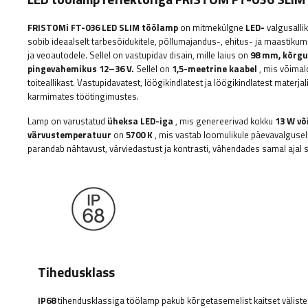
FRISTOMi
FT-036 LED SLIM töölamp
on mitmekülgne
LED-
valgusalli
sobib ideaalselt tarbesõidukitele, põllumajandus-, ehitus- ja maastikum
ja veoautodele. Sellel on vastupidav disain, mille laius on
98 mm, kõrgu
pingevahemikus 12–36 V.
Sellel on
1,5-meetrine kaabel
, mis võimal
toiteallikast. Vastupidavatest, löögikindlatest ja löögikindlatest materj
karmimates töötingimustes.
Lamp on varustatud
üheksa LED-iga
, mis genereerivad kokku
13 W v
värvustemperatuur
on
5700 K
, mis vastab loomulikule päevavalguse
parandab nähtavust, värviedastust ja kontrasti, vähendades samal ajal s
Tihedusklass
IP68
tihendusklassiga töölamp pakub kõrgetasemelist kaitset väliste