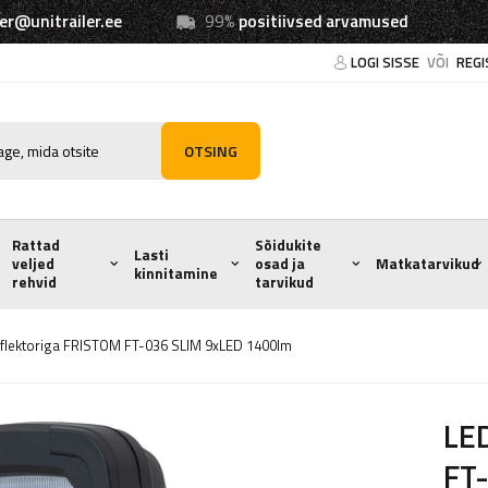
ler@unitrailer.ee
99%
positiivsed arvamused
LOGI SISSE
VÕI
REGI
OTSING
Rattad
Sõidukite
Lasti
veljed
osad ja
Matkatarvikud
kinnitamine
rehvid
tarvikud
flektoriga FRISTOM FT-036 SLIM 9xLED 1400lm
LED
FT