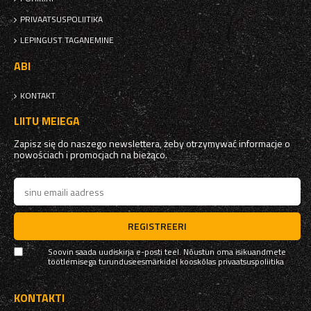
PRIVAATSUSPOLIITIKA
LEPINGUST TAGANEMINE
ABI
KONTAKT
LIITU MEIEGA
Zapisz się do naszego newslettera, żeby otrzymywać informacje o
nowościach i promocjach na bieżąco.
REGISTREERI
Soovin saada uudiskirja e-posti teel. Nõustun oma isikuandmete
töötlemisega turunduseesmärkidel kooskõlas
privaatsuspoliitika
KONTAKTI