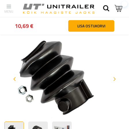
tagasi
Kodu
Haagiste osad ja tarvikud
Haakeseadmed ja ülejo
10,69 €
LISA OSTUKORVI