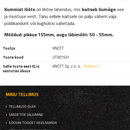
Kummist lõõts
on lihtne lahendus, mis
kaitseb liumäge
vee
ja mustuse eest. Tänu sellele kaitsele on palju vähem vaja
poldikandurit või liughülssi vahetada.
Mõõdud: pikkus 155mm, augu läbimõõt: 50 - 55mm.
Tootja
KNOTT
Toote kood
UT001537
Selle toote eest ELis
KNOTT Sp. z o. o.
Rohkem
vastutav üksus
MINU TELLIMUS
TELLIMUSE OLEK
SAADETISE JÄLGIMINE
SOOVIN TOODET REKLAAMIDA