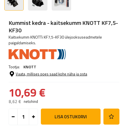
Kummist kedra - kaitsekumm KNOTT KF7,5-
KF30
Kaitsekumm KNOTTi KF7,5-KF30 ülejooksuseadmetele
paigaldamiseks.
Tootja:
KNOTT
Vaata, millises poes saad kohe näha ja osta
10,69 €
8,62 €
netohind
LISA OSTUKORVI