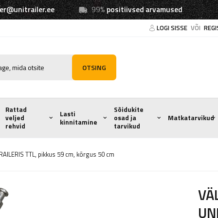
ler@unitrailer.ee
99%
positiivsed arvamused
LOGI SISSE
VÕI
REGI
OTSING
Rattad
Sõidukite
Lasti
veljed
osad ja
Matkatarvikud
kinnitamine
rehvid
tarvikud
AILERIS TTL, pikkus 59 cm, kõrgus 50 cm
VÄL
UNI