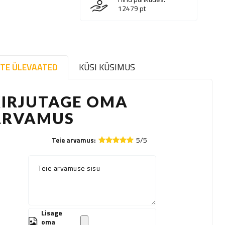
12479
pt
TE ÜLEVAATED
KÜSI KÜSIMUS
KIRJUTAGE OMA
ARVAMUS
5/5
Teie arvamus:
Teie arvamuse sisu
Lisage
oma