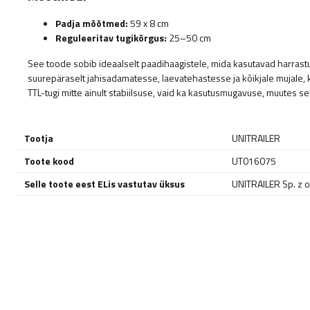
Padja mõõtmed:
59 x 8 cm
Reguleeritav tugikõrgus:
25–50 cm
See toode sobib ideaalselt paadihaagistele, mida kasutavad harras
suurepäraselt jahisadamatesse, laevatehastesse ja kõikjale mujale, 
TTL-tugi mitte ainult stabiilsuse, vaid ka kasutusmugavuse, muutes sel
Tootja
UNITRAILER
Toote kood
UT016075
Selle toote eest ELis vastutav üksus
UNITRAILER Sp. z o