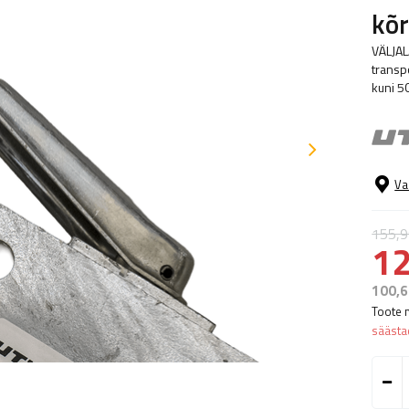
kõ
VÄLJAL
transpo
kuni 50
Va
155,9
12
100,6
Toote 
sääst