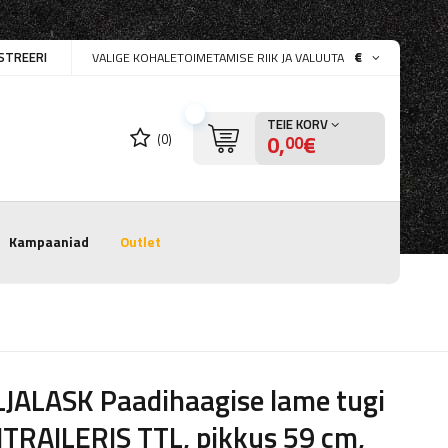
STREERI
€
VALIGE KOHALETOIMETAMISE RIIK JA VALUUTA
TEIE KORV
0,
€
(0)
00
Kampaaniad
Outlet
JALASK Paadihaagise lame tugi
TRAILERIS TTL, pikkus 59 cm,