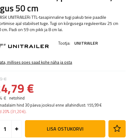
rgus 50 cm
ASK UNITRAILERi TTL-tasapinnaline tugi pakub teie paadile
rtimise ajal stabiilset tuge. Tugi on kõrgusega reguleeritav 25 cm
 cm. Padi on 59 cm pikk ja 8 cm lai.
Tootja:
UNITRAILER
ata, millises poes saad kohe näha ja osta
9 €
4,79 €
4 €
netohind
madalaim hind 30 päeva jooksul enne allahindlust:
155,99 €
ad
20%
(
31,20 €
).
LISA OSTUKORVI