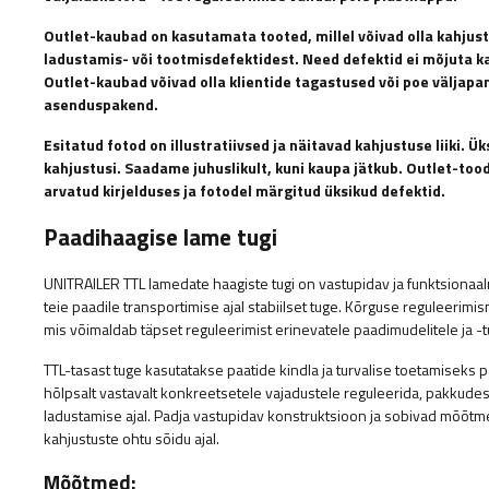
Outlet-kaubad on kasutamata tooted, millel võivad olla kahjus
ladustamis- või tootmisdefektidest. Need defektid ei mõjuta k
Outlet-kaubad võivad olla klientide tagastused või poe väljapa
asenduspakend.
Esitatud fotod on illustratiivsed ja näitavad kahjustuse liiki. 
kahjustusi. Saadame juhuslikult, kuni kaupa jätkub. Outlet-toode
arvatud kirjelduses ja fotodel märgitud üksikud defektid.
Paadihaagise lame tugi
UNITRAILER TTL lamedate haagiste tugi on vastupidav ja funktsiona
teie paadile transportimise ajal stabiilset tuge. Kõrguse reguleeri
mis võimaldab täpset reguleerimist erinevatele paadimudelitele ja -t
TTL-tasast tuge kasutatakse paatide kindla ja turvalise toetamiseks 
hõlpsalt vastavalt konkreetsetele vajadustele reguleerida, pakkudes
ladustamise ajal. Padja vastupidav konstruktsioon ja sobivad mõõtm
kahjustuste ohtu sõidu ajal.
Mõõtmed: