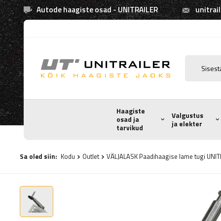
Autode haagiste osad - UNITRAILER
unitrai
Haagiste
Valgustus
osad ja
ja elekter
tarvikud
Sa oled siin:
Kodu
Outlet
VÄLJALASK Paadihaagise lame tugi UNITR