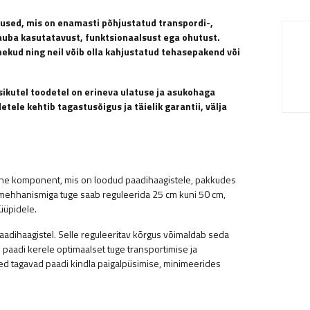
tused, mis on enamasti põhjustatud transpordi-,
auba kasutatavust, funktsionaalsust ega ohutust.
nekud ning neil võib olla kahjustatud tehasepakend või
Üksikutel toodetel on erineva ulatuse ja asukohaga
tele kehtib tagastusõigus ja täielik garantii, välja
alne komponent, mis on loodud paadihaagistele, pakkudes
mismehhanismiga tuge saab reguleerida 25 cm kuni 50 cm,
üüpidele.
paadihaagistel. Selle reguleeritav kõrgus võimaldab seda
 paadi kerele optimaalset tuge transportimise ja
ed tagavad paadi kindla paigalpüsimise, minimeerides