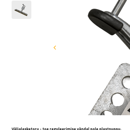
Väljalasketoru - toe reguleerimise vändal pole plastnuppu.