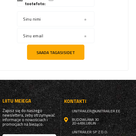
tootefoto:
Sinu nimi
Sinu email
SAADA TAGASISIDET
LIITU MEIEGA
KONTAKTI
Zapisz się do naszego
UNITRAILER@UNITRAILER.EE
newslettera, żeby otrzymywać
informacje o nowościach i
BUDOWLANA 30
20-469
LUBLIN
promocjach na bieżąco.
UNITRAILER SP. Z O.O.