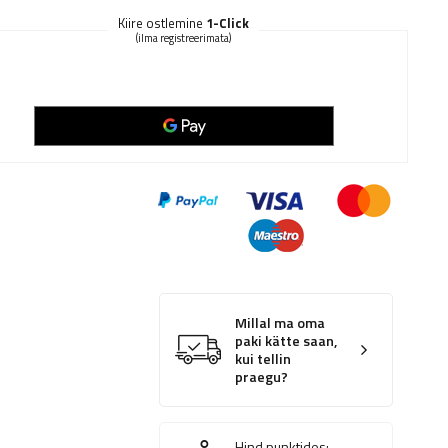
Kiire ostlemine
1-Click
(ilma registreerimata)
Millal ma oma
paki kätte saan,
kui tellin
praegu?
Hind punktides: