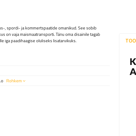
tus-, spordi- ja kommertspaatide omanikud. See sobib
kus on vaja maismaatransporti. Tänu oma disainile tagab
TOO
le iga paadihaagise oluliseks lisatarvikuks.
.o
Rohkem