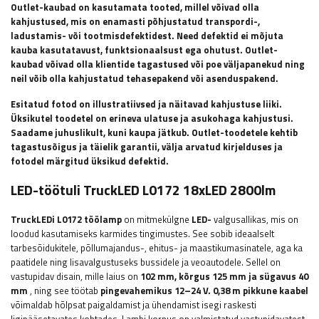
Outlet-kaubad on kasutamata tooted, millel võivad olla
kahjustused, mis on enamasti põhjustatud transpordi-,
ladustamis- või tootmisdefektidest. Need defektid ei mõjuta
kauba kasutatavust, funktsionaalsust ega ohutust. Outlet-
kaubad võivad olla klientide tagastused või poe väljapanekud ning
neil võib olla kahjustatud tehasepakend või asenduspakend.
Esitatud fotod on illustratiivsed ja näitavad kahjustuse liiki.
Üksikutel toodetel on erineva ulatuse ja asukohaga kahjustusi.
Saadame juhuslikult, kuni kaupa jätkub. Outlet-toodetele kehtib
tagastusõigus ja täielik garantii, välja arvatud kirjelduses ja
fotodel märgitud üksikud defektid.
LED-töötuli TruckLED L0172 18xLED 2800lm
TruckLEDi
L0172 töölamp
on mitmekülgne
LED-
valgusallikas, mis on
loodud kasutamiseks karmides tingimustes. See sobib ideaalselt
tarbesõidukitele, põllumajandus-, ehitus- ja maastikumasinatele, aga ka
paatidele ning lisavalgustuseks bussidele ja veoautodele. Sellel on
vastupidav disain, mille laius on
102 mm, kõrgus 125 mm ja sügavus 40
mm
, ning see töötab
pingevahemikus 12–24 V.
0,38 m pikkune kaabel
võimaldab hõlpsat paigaldamist ja ühendamist isegi raskesti