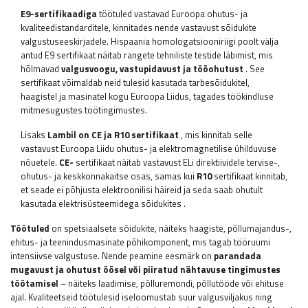
E9-sertifikaadiga
töötuled vastavad Euroopa ohutus- ja
kvaliteedistandarditele, kinnitades nende vastavust sõidukite
valgustuseeskirjadele. Hispaania homologatsiooniriigi poolt välja
antud E9 sertifikaat näitab rangete tehniliste testide läbimist, mis
hõlmavad
valgusvoogu, vastupidavust ja tööohutust
. See
sertifikaat võimaldab neid tulesid kasutada tarbesõidukitel,
haagistel ja masinatel kogu Euroopa Liidus, tagades töökindluse
mitmesugustes töötingimustes.
Lisaks
Lambil on CE ja R10 sertifikaat
, mis kinnitab selle
vastavust Euroopa Liidu ohutus- ja elektromagnetilise ühilduvuse
nõuetele.
CE-
sertifikaat näitab vastavust ELi direktiividele tervise-,
ohutus- ja keskkonnakaitse osas, samas kui
R10
sertifikaat kinnitab,
et seade ei põhjusta elektroonilisi häireid ja seda saab ohutult
kasutada elektrisüsteemidega sõidukites
.
Töötuled
on spetsiaalsete sõidukite, näiteks haagiste, põllumajandus-,
ehitus- ja teenindusmasinate põhikomponent, mis tagab tööruumi
intensiivse valgustuse. Nende peamine eesmärk on
parandada
mugavust ja ohutust öösel või piiratud nähtavuse tingimustes
töötamisel
– näiteks laadimise, põlluremondi, põllutööde või ehituse
ajal. Kvaliteetseid töötulesid iseloomustab suur valgusviljakus ning