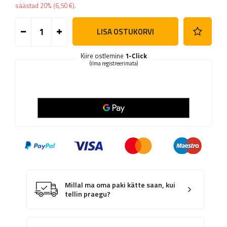
säästad
20%
(
6,50 €
).
LISA OSTUKORVI
Kiire ostlemine
1-Click
(ilma registreerimata)
Millal ma oma paki kätte saan, kui
tellin praegu?