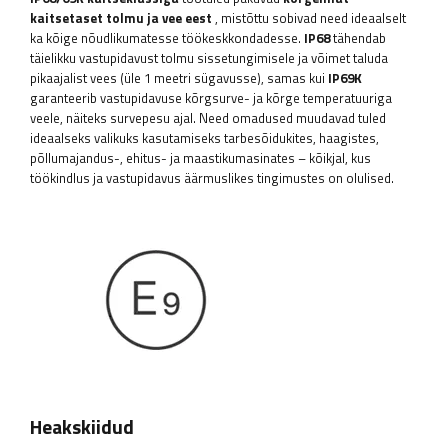
kaitsetaset tolmu ja vee eest
, mistõttu sobivad need ideaalselt
ka kõige nõudlikumatesse töökeskkondadesse.
IP68
tähendab
täielikku vastupidavust tolmu sissetungimisele ja võimet taluda
pikaajalist vees (üle 1 meetri sügavusse), samas kui
IP69K
garanteerib vastupidavuse kõrgsurve- ja kõrge temperatuuriga
veele, näiteks survepesu ajal. Need omadused muudavad tuled
ideaalseks valikuks kasutamiseks tarbesõidukites, haagistes,
põllumajandus-, ehitus- ja maastikumasinates – kõikjal, kus
töökindlus ja vastupidavus äärmuslikes tingimustes on olulised.
Heakskiidud