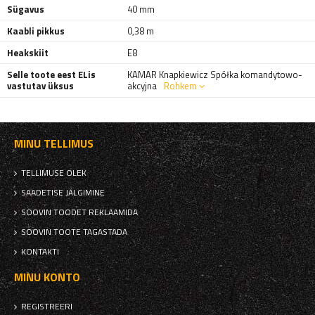
Sügavus
40 mm
Kaabli pikkus
0,38 m
Heakskiit
E8
Selle toote eest ELis
KAMAR Knapkiewicz Spółka komandytowo-
vastutav üksus
akcyjna
Rohkem
MINU TELLIMUS
TELLIMUSE OLEK
SAADETISE JÄLGIMINE
SOOVIN TOODET REKLAAMIDA
SOOVIN TOOTE TAGASTADA
KONTAKTI
MINU KONTO
REGISTREERI