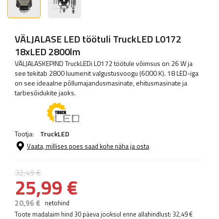
VÄLJALASE LED töötuli TruckLED L0172
18xLED 2800lm
VÄLJALASKEPIND TruckLEDi L0172 töötule võimsus on 26 W ja
see tekitab 2800 luumenit valgustusvoogu (6000 K). 18 LED-iga
on see ideaalne põllumajandusmasinate, ehitusmasinate ja
tarbesõidukite jaoks.
Tootja:
TruckLED
Vaata, millises poes saad kohe näha ja osta
32,49 €
25,99 €
20,96 €
netohind
Toote madalaim hind 30 päeva jooksul enne allahindlust:
32,49 €