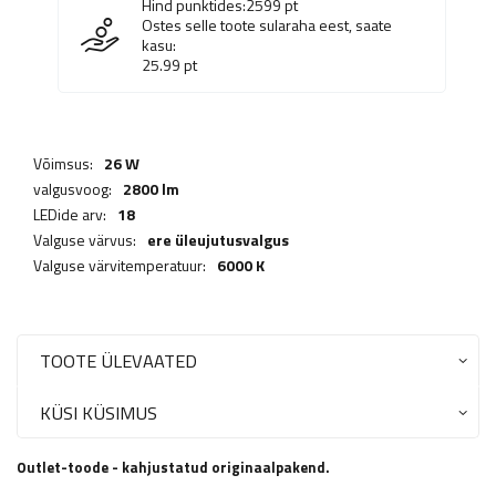
Hind punktides:
2599
pt
Ostes selle toote sularaha eest, saate
kasu:
25.99
pt
Võimsus:
26 W
valgusvoog:
2800 lm
LEDide arv:
18
Valguse värvus:
ere üleujutusvalgus
Valguse värvitemperatuur:
6000 K
TOOTE ÜLEVAATED
KÜSI KÜSIMUS
Outlet-toode - kahjustatud originaalpakend.