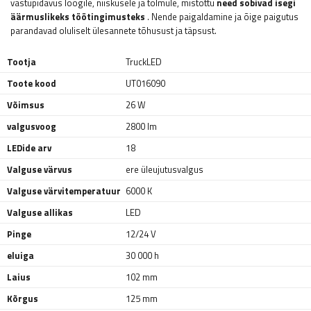
vastupidavus löögile, niiskusele ja tolmule, mistõttu
need sobivad isegi
äärmuslikeks töötingimusteks
. Nende paigaldamine ja õige paigutus
parandavad oluliselt ülesannete tõhusust ja täpsust.
Tootja
TruckLED
Toote kood
UT016090
Võimsus
26 W
valgusvoog
2800 lm
LEDide arv
18
Valguse värvus
ere üleujutusvalgus
Valguse värvitemperatuur
6000 K
Valguse allikas
LED
Pinge
12/24 V
eluiga
30 000 h
Laius
102 mm
Kõrgus
125 mm