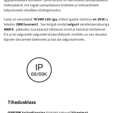
ligipääsetavates kohtades. Lambi korpus on valmistatud vastupidavatest
materjalidest, mis tagab vastupidavuse löökidele ja mehaanilistele
kahjustustele nõudlikes töötingimustes.
Lamp on varustatud
18 SMD LED-iga,
millest igaühe võimsus
on 26 W
ja
heledus
2800 luumenit
. See kiirgab eredat
valgust
värvitemperatuuriga
6000 K
, pakkudes suurepärast nähtavust öösel ja hämaras töötamisel.
Ere ja lai valgusvihk valgustab tööala ühtlaselt, mistõttu on see ideaalne
täpsete ülesannete täitmiseks ja laia ala valgustamiseks
.
Tihedusklass
IP68/69K
kaitseklassiga
töötuled pakuvad
kõrgeimat