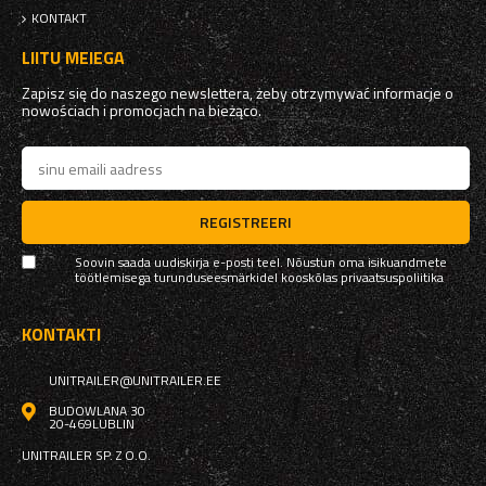
KONTAKT
LIITU MEIEGA
Zapisz się do naszego newslettera, żeby otrzymywać informacje o
nowościach i promocjach na bieżąco.
REGISTREERI
Soovin saada uudiskirja e-posti teel. Nõustun oma isikuandmete
töötlemisega turunduseesmärkidel kooskõlas
privaatsuspoliitika
KONTAKTI
UNITRAILER@UNITRAILER.EE
BUDOWLANA 30
20-469
LUBLIN
UNITRAILER SP. Z O.O.