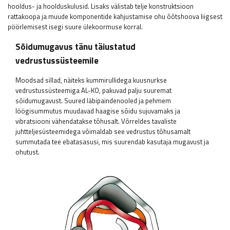
hooldus- ja hoolduskulusid. Lisaks välistab telje konstruktsioon
rattakoopa ja muude komponentide kahjustamise ohu õõtshoova liigsest
pöörlemisest isegi suure ülekoormuse korral.
Sõidumugavus tänu täiustatud
vedrustussüsteemile
Moodsad sillad, näiteks kummirullidega kuusnurkse
vedrustussüsteemiga AL-KO, pakuvad palju suuremat
sõidumugavust. Suured läbipaindenooled ja pehmem
löögisummutus muudavad haagise sõidu sujuvamaks ja
vibratsiooni vähendatakse tõhusalt. Võrreldes tavaliste
juhtteljesüsteemidega võimaldab see vedrustus tõhusamalt
summutada tee ebatasasusi, mis suurendab kasutaja mugavust ja
ohutust.