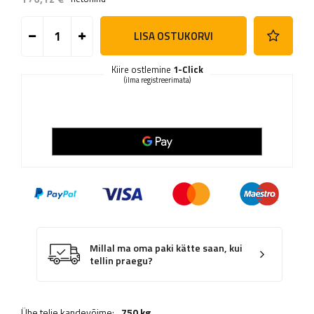
LISA OSTUKORVI
Kiire ostlemine
1-Click
(ilma registreerimata)
Millal ma oma paki kätte saan, kui
tellin praegu?
Ühe telje kandevõime:
750 kg