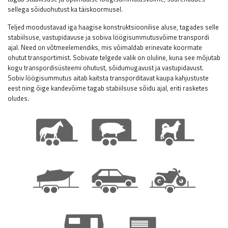
sellega sõiduohutust ka täiskoormusel.
Teljed moodustavad iga haagise konstruktsioonilise aluse, tagades selle
stabiilsuse, vastupidavuse ja sobiva löögisummutusvõime transpordi
ajal. Need on võtmeelemendiks, mis võimaldab erinevate koormate
ohutut transportimist. Sobivate telgede valik on oluline, kuna see mõjutab
kogu transpordisüsteemi ohutust, sõidumugavust ja vastupidavust.
Sobiv löögisummutus aitab kaitsta transporditavat kaupa kahjustuste
eest ning õige kandevõime tagab stabiilsuse sõidu ajal, eriti rasketes
oludes.