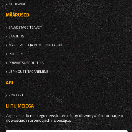
UUDISKIRI
MÄÄRUSED
SALVESTAGE TEAVET
SAADETIS
MAKSEVIISID JA KOMISJONITASUD
PÕHIKIRI
PRIVAATSUSPOLIITIKA
LEPINGUST TAGANEMINE
ABI
KONTAKT
LIITU MEIEGA
Zapisz się do naszego newslettera, żeby otrzymywać informacje o
nowościach i promocjach na bieżąco.