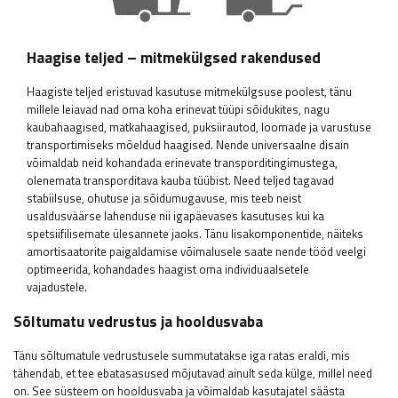
Haagise teljed – mitmekülgsed rakendused
Haagiste teljed eristuvad kasutuse mitmekülgsuse poolest, tänu
millele leiavad nad oma koha erinevat tüüpi sõidukites, nagu
kaubahaagised, matkahaagised, puksiirautod, loomade ja varustuse
transportimiseks mõeldud haagised. Nende universaalne disain
võimaldab neid kohandada erinevate transporditingimustega,
olenemata transporditava kauba tüübist. Need teljed tagavad
stabiilsuse, ohutuse ja sõidumugavuse, mis teeb neist
usaldusväärse lahenduse nii igapäevases kasutuses kui ka
spetsiifilisemate ülesannete jaoks. Tänu lisakomponentide, näiteks
amortisaatorite paigaldamise võimalusele saate nende tööd veelgi
optimeerida, kohandades haagist oma individuaalsetele
vajadustele.
Sõltumatu vedrustus ja hooldusvaba
Tänu sõltumatule vedrustusele summutatakse iga ratas eraldi, mis
tähendab, et tee ebatasasused mõjutavad ainult seda külge, millel need
on. See süsteem on hooldusvaba ja võimaldab kasutajatel säästa