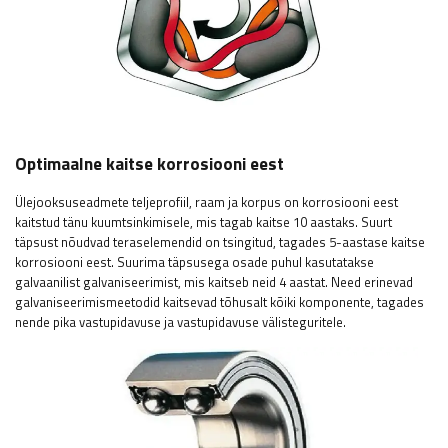
Optimaalne kaitse korrosiooni eest
Ülejooksuseadmete teljeprofiil, raam ja korpus on korrosiooni eest
kaitstud tänu kuumtsinkimisele, mis tagab kaitse 10 aastaks. Suurt
täpsust nõudvad teraselemendid on tsingitud, tagades 5-aastase kaitse
korrosiooni eest. Suurima täpsusega osade puhul kasutatakse
galvaanilist galvaniseerimist, mis kaitseb neid 4 aastat. Need erinevad
galvaniseerimismeetodid kaitsevad tõhusalt kõiki komponente, tagades
nende pika vastupidavuse ja vastupidavuse välisteguritele.