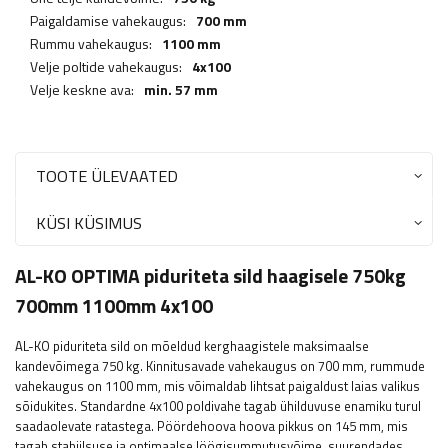
Paigaldamise vahekaugus:
700 mm
Rummu vahekaugus:
1100 mm
Velje poltide vahekaugus:
4x100
Velje keskne ava:
min. 57 mm
TOOTE ÜLEVAATED
KÜSI KÜSIMUS
AL-KO OPTIMA piduriteta sild haagisele 750kg
700mm 1100mm 4x100
AL-KO piduriteta sild on mõeldud kerghaagistele maksimaalse
kandevõimega 750 kg. Kinnitusavade vahekaugus on 700 mm, rummude
vahekaugus on 1100 mm, mis võimaldab lihtsat paigaldust laias valikus
sõidukites. Standardne 4x100 poldivahe tagab ühilduvuse enamiku turul
saadaolevate ratastega. Pöördehoova hoova pikkus on 145 mm, mis
tagab stabiilsuse ja optimaalse löögisummutusvõime, suurendades