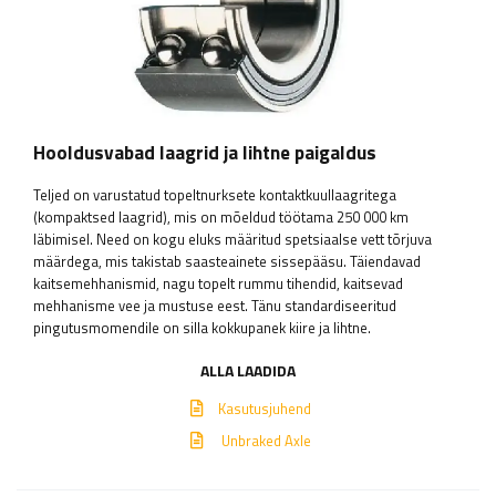
Hooldusvabad laagrid ja lihtne paigaldus
Teljed on varustatud topeltnurksete kontaktkuullaagritega
(kompaktsed laagrid), mis on mõeldud töötama 250 000 km
läbimisel. Need on kogu eluks määritud spetsiaalse vett tõrjuva
määrdega, mis takistab saasteainete sissepääsu. Täiendavad
kaitsemehhanismid, nagu topelt rummu tihendid, kaitsevad
mehhanisme vee ja mustuse eest. Tänu standardiseeritud
pingutusmomendile on silla kokkupanek kiire ja lihtne.
ALLA LAADIDA
Kasutusjuhend
Unbraked Axle