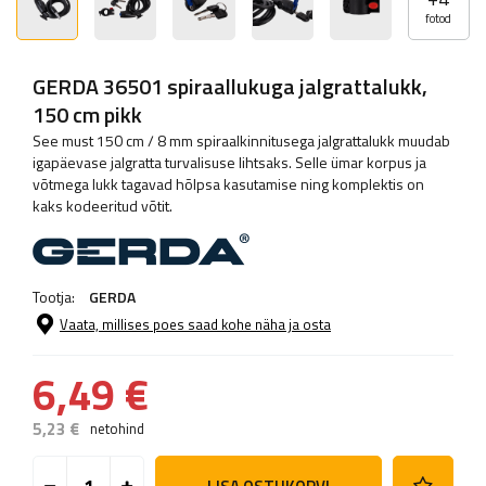
fotod
GERDA 36501 spiraallukuga jalgrattalukk,
150 cm pikk
See must 150 cm / 8 mm spiraalkinnitusega jalgrattalukk muudab
igapäevase jalgratta turvalisuse lihtsaks. Selle ümar korpus ja
võtmega lukk tagavad hõlpsa kasutamise ning komplektis on
kaks kodeeritud võtit.
Tootja:
GERDA
Vaata, millises poes saad kohe näha ja osta
6,49 €
5,23 €
netohind