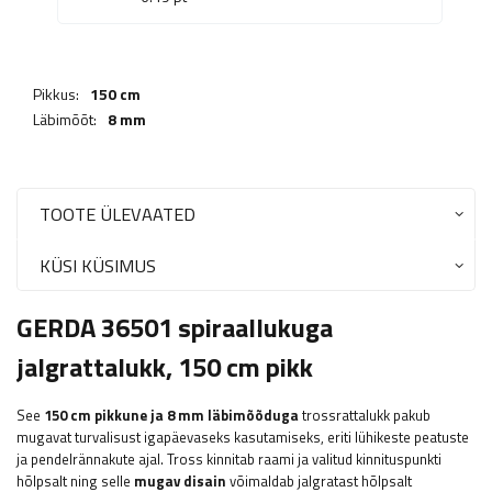
Pikkus:
150 cm
Läbimõõt:
8 mm
TOOTE ÜLEVAATED
KÜSI KÜSIMUS
GERDA 36501 spiraallukuga
jalgrattalukk, 150 cm pikk
See
150 cm pikkune ja 8 mm läbimõõduga
trossrattalukk pakub
mugavat turvalisust igapäevaseks kasutamiseks, eriti lühikeste peatuste
ja pendelrännakute ajal. Tross kinnitab raami ja valitud kinnituspunkti
hõlpsalt ning selle
mugav disain
võimaldab jalgratast hõlpsalt