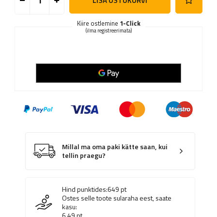
LISA OSTUKORVI
Kiire ostlemine
1-Click
(ilma registreerimata)
Millal ma oma paki kätte saan, kui
tellin praegu?
Hind punktides:
649
pt
Ostes selle toote sularaha eest, saate
kasu:
6.49
pt