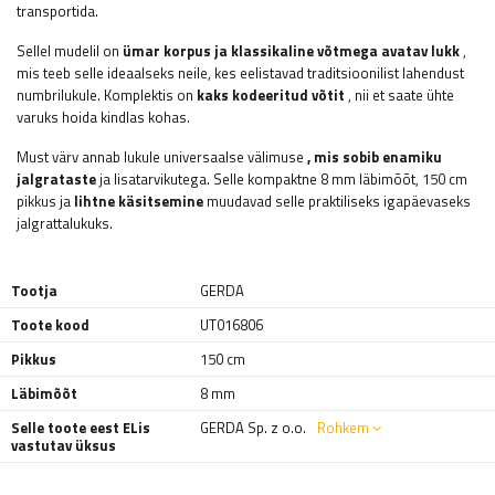
transportida.
Sellel mudelil on
ümar korpus ja klassikaline võtmega avatav lukk
,
mis teeb selle ideaalseks neile, kes eelistavad traditsioonilist lahendust
numbrilukule. Komplektis on
kaks kodeeritud võtit
, nii et saate ühte
varuks hoida kindlas kohas.
Must värv annab lukule universaalse välimuse
, mis sobib enamiku
jalgrataste
ja lisatarvikutega. Selle kompaktne 8 mm läbimõõt, 150 cm
pikkus ja
lihtne käsitsemine
muudavad selle praktiliseks igapäevaseks
jalgrattalukuks.
Tootja
GERDA
Toote kood
UT016806
Pikkus
150 cm
Läbimõõt
8 mm
Selle toote eest ELis
GERDA Sp. z o.o.
Rohkem
vastutav üksus