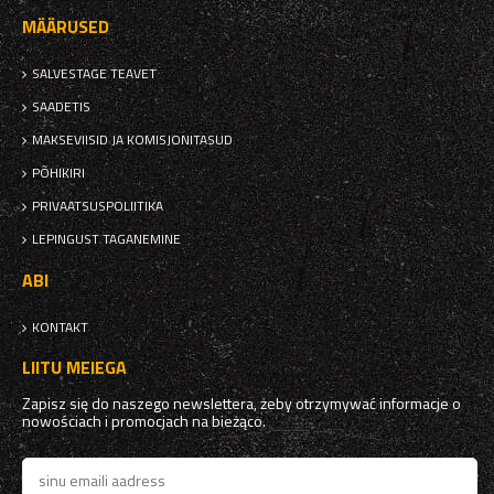
MÄÄRUSED
SALVESTAGE TEAVET
SAADETIS
MAKSEVIISID JA KOMISJONITASUD
PÕHIKIRI
PRIVAATSUSPOLIITIKA
LEPINGUST TAGANEMINE
ABI
KONTAKT
LIITU MEIEGA
Zapisz się do naszego newslettera, żeby otrzymywać informacje o
nowościach i promocjach na bieżąco.