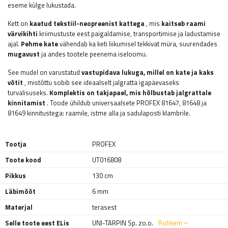
eseme külge lukustada.
Kett on
kaetud tekstiil-neopreenist kattega
, mis
kaitseb raami
värvikihti
kriimustuste eest paigaldamise, transportimise ja ladustamise
ajal.
Pehme kate
vähendab ka keti liikumisel tekkivat müra, suurendades
mugavust
ja andes tootele peenema iseloomu.
See mudel on varustatud
vastupidava lukuga, millel on kate
ja kaks
võtit
, mistõttu sobib see ideaalselt jalgratta igapäevaseks
turvalisuseks.
Komplektis on takjapael, mis hõlbustab jalgrattale
kinnitamist
. Toode ühildub universaalsete PROFEX 81647, 81648 ja
81649 kinnitustega: raamile, istme alla ja sadulaposti klambrile.
Tootja
PROFEX
Toote kood
UT016808
Pikkus
130 cm
Läbimõõt
6 mm
Materjal
terasest
Selle toote eest ELis
UNI-TARPIN Sp. zo.o.
Rohkem