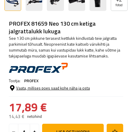
fotod
PROFEX 81659 Neo 130 cm ketiga
jalgrattalukk lukuga
See 130 cm pikkune terasest kettlukk kindlustab teie jalgratta
parkimisel tõhusalt. Neopreenist kate kaitseb värvikihti ja
summutab müra, samas kui vastupidav lukk katte, kahe võtme ja
takjapaelaga muudab igapäevase kasutamise lihtsamaks.
Tootja:
PROFEX
Vaata, millises poes saad kohe näha ja osta
17,89 €
14,43 €
netohind