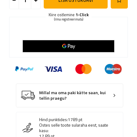
LISA OSTUKORVI
Kiire ostlemine
1-Click
(ilma registreerimata)
Millal ma oma paki kätte saan, kui
tellin praegu?
Hind punktides:
1789
pt
Ostes selle toote sularaha eest, saate
kasu:
17.89
pt