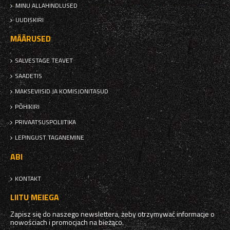
MINU ALLAHINDLUSED
UUDISKIRI
MÄÄRUSED
SALVESTAGE TEAVET
SAADETIS
MAKSEVIISID JA KOMISJONITASUD
PÕHIKIRI
PRIVAATSUSPOLIITIKA
LEPINGUST TAGANEMINE
ABI
KONTAKT
LIITU MEIEGA
Zapisz się do naszego newslettera, żeby otrzymywać informacje o
nowościach i promocjach na bieżąco.