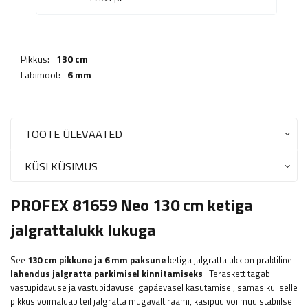
Pikkus:
130 cm
Läbimõõt:
6 mm
TOOTE ÜLEVAATED
KÜSI KÜSIMUS
PROFEX 81659 Neo 130 cm ketiga
jalgrattalukk lukuga
See
130 cm pikkune ja 6 mm paksune
ketiga jalgrattalukk on praktiline
lahendus jalgratta parkimisel kinnitamiseks
. Teraskett tagab
vastupidavuse ja vastupidavuse igapäevasel kasutamisel, samas kui selle
pikkus võimaldab teil jalgratta mugavalt raami, käsipuu või muu stabiilse