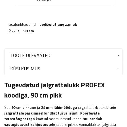
Lisafunktsioonid:
podświetlany zamek
Pikkus:
90 cm
TOOTE ÜLEVAATED
KÜSI KÜSIMUS
Tugevdatud jalgrattalukk PROFEX
koodiga, 90 cm pikk
See
90 cm pikkune ja 24 mm läbimõõduga
jalgrattalukk pakub
teie
jalgrattale parkimisel kindlat turvalisust
.
Pöörlevate
terasrõngastega kaetud
soomustatud kaabel
suurendab
vastupidavust kahjustustele
ja selle pikkus võimaldab teil jalgratta