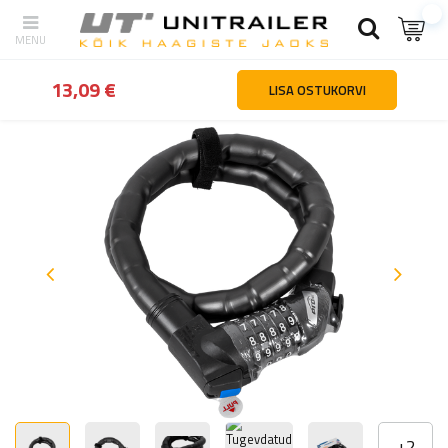
tagasi
Kodu
Sõidukite osad ja tarvikud
Jalgrattatarvikud
Tugev
13,09 €
LISA OSTUKORVI
+
2