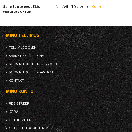
Selle toote eest ELis
UNI-TARPIN Sp. zo.o.
Rohkem
vastutav üksus
MINU TELLIMUS
TELLIMUSE OLEK
SAADETISE JÄLGIMINE
SOOVIN TOODET REKLAAMIDA
SOOVIN TOOTE TAGASTADA
KONTAKTI
MINU KONTO
REGISTREERI
KORV
OSTUNIMEKIRI
OSTETUD TOODETE NIMEKIRI