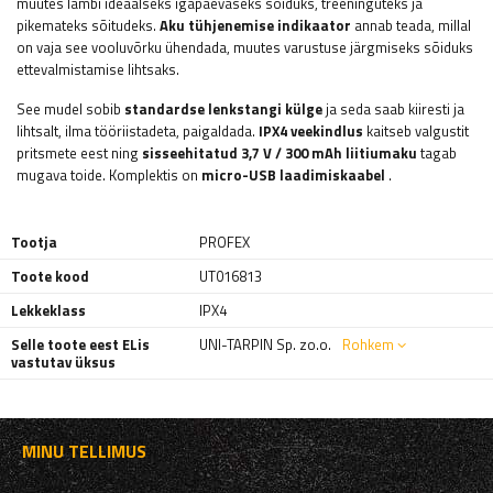
muutes lambi ideaalseks igapäevaseks sõiduks, treeninguteks ja
pikemateks sõitudeks.
Aku tühjenemise indikaator
annab teada, millal
on vaja see vooluvõrku ühendada, muutes varustuse järgmiseks sõiduks
ettevalmistamise lihtsaks.
See mudel sobib
standardse lenkstangi külge
ja seda saab kiiresti ja
lihtsalt, ilma tööriistadeta, paigaldada.
IPX4 veekindlus
kaitseb valgustit
pritsmete eest ning
sisseehitatud 3,7 V / 300 mAh liitiumaku
tagab
mugava toide. Komplektis on
micro-USB laadimiskaabel
.
Tootja
PROFEX
Toote kood
UT016813
Lekkeklass
IPX4
Selle toote eest ELis
UNI-TARPIN Sp. zo.o.
Rohkem
vastutav üksus
MINU TELLIMUS