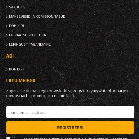
SAADETIS
MAKSEVIISID JA KOMISJONITASUD
PÕHIKIRI
PRIVAATSUSPOLIITIKA
LEPINGUST TAGANEMINE
ABI
KONTAKT
LIITU MEIEGA
Zapisz się do naszego newslettera, żeby otrzymywać informacje o
nowościach i promocjach na bieżąco.
REGISTREERI
Soovin saada uudiskirja e-posti teel. Nõustun oma isikuandmete