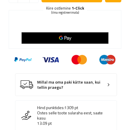
Kiire ostlemine
1-Click
(ilma registreerimata)
Millal ma oma paki kätte saan, kui
tellin praegu?
Hind punktides:
1309
pt
Ostes selle toote sularaha eest, saate
kasu:
13.09
pt