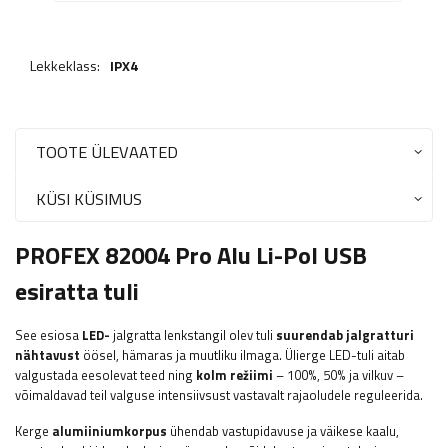
Lekkeklass:
IPX4
TOOTE ÜLEVAATED
KÜSI KÜSIMUS
PROFEX 82004 Pro Alu Li-Pol USB
esiratta tuli
See esiosa
LED-
jalgratta lenkstangil olev tuli
suurendab jalgratturi
nähtavust
öösel, hämaras ja muutliku ilmaga. Ülierge LED-tuli aitab
valgustada eesolevat teed ning
kolm režiimi
– 100%, 50% ja vilkuv –
võimaldavad teil valguse intensiivsust vastavalt rajaoludele reguleerida.
Kerge
alumiiniumkorpus
ühendab vastupidavuse ja väikese kaalu,