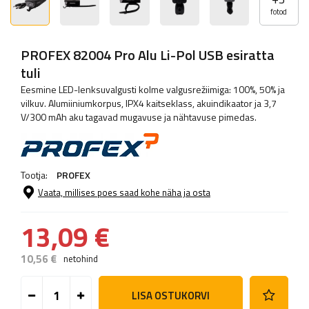
fotod
PROFEX 82004 Pro Alu Li-Pol USB esiratta
tuli
Eesmine LED-lenksuvalgusti kolme valgusrežiimiga: 100%, 50% ja
vilkuv. Alumiiniumkorpus, IPX4 kaitseklass, akuindikaator ja 3,7
V/300 mAh aku tagavad mugavuse ja nähtavuse pimedas.
Tootja:
PROFEX
Vaata, millises poes saad kohe näha ja osta
13,09 €
10,56 €
netohind
LISA OSTUKORVI