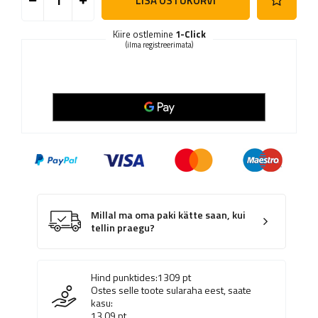
LISA OSTUKORVI
Kiire ostlemine
1-Click
(ilma registreerimata)
Millal ma oma paki kätte saan, kui
tellin praegu?
Hind punktides:
1309
pt
Ostes selle toote sularaha eest, saate
kasu:
13.09
pt