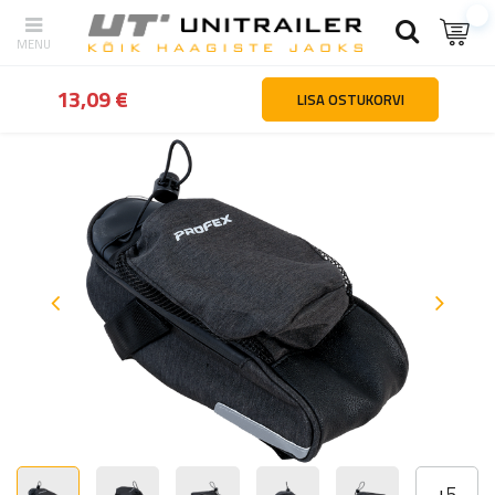
tagasi
Kodu
Sõidukite osad ja tarvikud
Jalgrattatarvikud
PROFE
13,09 €
LISA OSTUKORVI
+
5