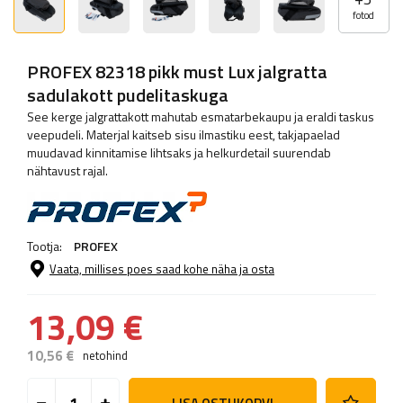
fotod
PROFEX 82318 pikk must Lux jalgratta
sadulakott pudelitaskuga
See kerge jalgrattakott mahutab esmatarbekaupu ja eraldi taskus
veepudeli. Materjal kaitseb sisu ilmastiku eest, takjapaelad
muudavad kinnitamise lihtsaks ja helkurdetail suurendab
nähtavust rajal.
Tootja:
PROFEX
Vaata, millises poes saad kohe näha ja osta
13,09 €
10,56 €
netohind