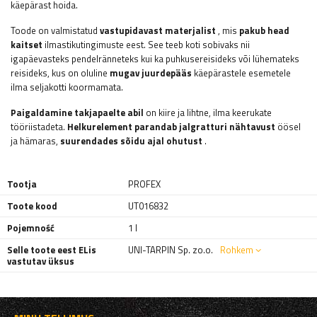
käepärast hoida.
Toode on valmistatud
vastupidavast materjalist
, mis
pakub head
kaitset
ilmastikutingimuste eest. See teeb koti sobivaks nii
igapäevasteks pendelränneteks kui ka puhkusereisideks või lühemateks
reisideks, kus on oluline
mugav juurdepääs
käepärastele esemetele
ilma seljakotti koormamata.
Paigaldamine takjapaelte abil
on kiire ja lihtne, ilma keerukate
tööriistadeta.
Helkurelement parandab jalgratturi nähtavust
öösel
ja hämaras,
suurendades sõidu ajal ohutust
.
Tootja
PROFEX
Toote kood
UT016832
Pojemność
1 l
Selle toote eest ELis
UNI-TARPIN Sp. zo.o.
Rohkem
vastutav üksus