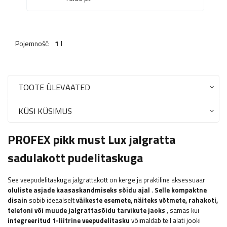
Pojemność:
1 l
TOOTE ÜLEVAATED
KÜSI KÜSIMUS
PROFEX pikk must Lux jalgratta
sadulakott pudelitaskuga
See veepudelitaskuga jalgrattakott on kerge ja praktiline aksessuaar
oluliste asjade kaasaskandmiseks sõidu ajal
.
Selle kompaktne
disain
sobib ideaalselt
väikeste esemete, näiteks võtmete, rahakoti,
telefoni või muude jalgrattasõidu tarvikute jaoks
, samas kui
integreeritud 1-liitrine veepudelitasku
võimaldab teil alati jooki