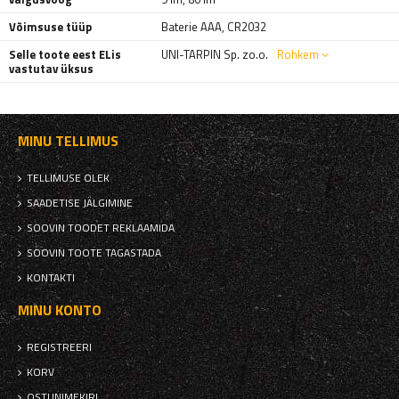
Võimsuse tüüp
Baterie AAA
,
CR2032
Selle toote eest ELis
UNI-TARPIN Sp. zo.o.
Rohkem
vastutav üksus
MINU TELLIMUS
TELLIMUSE OLEK
SAADETISE JÄLGIMINE
SOOVIN TOODET REKLAAMIDA
SOOVIN TOOTE TAGASTADA
KONTAKTI
MINU KONTO
REGISTREERI
KORV
OSTUNIMEKIRI