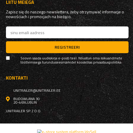
LIITU MEIEGA
Zapisz się do naszego newslettera, żeby otrzymywać informacje o
nowościach i promocjach na bieżąco.
REGISTREERI
Soovin saada uudiskirja e-posti teel. Nõustun oma isikuandmete
töötlemisega turunduseesmärkidel kooskõlas
privaatsuspoliitika
KONTAKTI
UNITRAILER@UNITRAILER.EE
BUDOWLANA 30
20-469
LUBLIN
UNITRAILER SP. Z O.O.