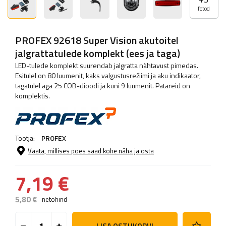
fotod
PROFEX 92618 Super Vision akutoitel
jalgrattatulede komplekt (ees ja taga)
LED-tulede komplekt suurendab jalgratta nähtavust pimedas.
Esitulel on 80 luumenit, kaks valgustusrežiimi ja aku indikaator,
tagatulel aga 25 COB-dioodi ja kuni 9 luumenit. Patareid on
komplektis.
Tootja:
PROFEX
Vaata, millises poes saad kohe näha ja osta
7,19 €
5,80 €
netohind