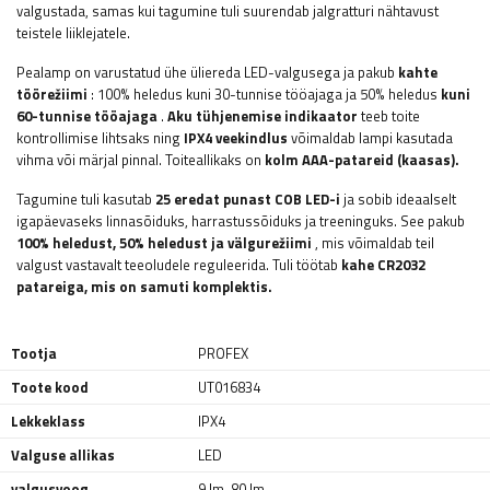
valgustada, samas kui tagumine tuli suurendab jalgratturi nähtavust
teistele liiklejatele.
Pealamp on varustatud ühe üliereda LED-valgusega ja pakub
kahte
töörežiimi
: 100% heledus kuni 30-tunnise tööajaga ja 50% heledus
kuni
60-tunnise tööajaga
.
Aku tühjenemise indikaator
teeb toite
kontrollimise lihtsaks ning
IPX4 veekindlus
võimaldab lampi kasutada
vihma või märjal pinnal. Toiteallikaks on
kolm AAA-patareid (kaasas).
Tagumine tuli kasutab
25 eredat punast COB LED-i
ja sobib ideaalselt
igapäevaseks linnasõiduks, harrastussõiduks ja treeninguks. See pakub
100% heledust, 50% heledust ja välgurežiimi
, mis võimaldab teil
valgust vastavalt teeoludele reguleerida. Tuli töötab
kahe CR2032
patareiga, mis on samuti komplektis.
Tootja
PROFEX
Toote kood
UT016834
Lekkeklass
IPX4
Valguse allikas
LED
valgusvoog
9 lm
,
80 lm