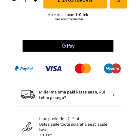
LISA OSTUKORVI
Kiire ostlemine
1-Click
(ilma registreerimata)
Millal ma oma paki kätte saan, kui
tellin praegu?
Hind punktides:
719
pt
Ostes selle toote sularaha eest, saate
kasu:
7.19
pt