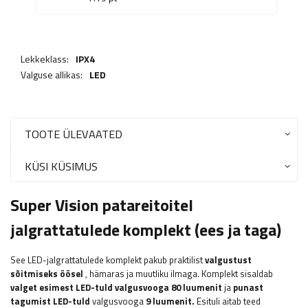
Lekkeklass:
IPX4
Valguse allikas:
LED
TOOTE ÜLEVAATED
KÜSI KÜSIMUS
Super Vision patareitoitel
jalgrattatulede komplekt (ees ja taga)
See LED-jalgrattatulede komplekt pakub praktilist
valgustust
sõitmiseks öösel
, hämaras ja muutliku ilmaga. Komplekt sisaldab
valget esimest LED-tuld valgusvooga
80 luumenit
ja
punast
tagumist LED-tuld
valgusvooga
9 luumenit.
Esituli aitab teed