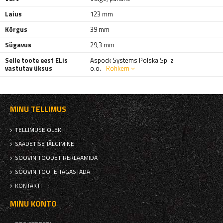
Laius
123 mm
Kõrgus
39 mm
Sügavus
29,3 mm
Selle toote eest ELis
Aspöck Systems Polska Sp. z
vastutav üksus
o.o.
Rohkem
MINU TELLIMUS
TELLIMUSE OLEK
SAADETISE JÄLGIMINE
SOOVIN TOODET REKLAAMIDA
SOOVIN TOOTE TAGASTADA
KONTAKTI
MINU KONTO