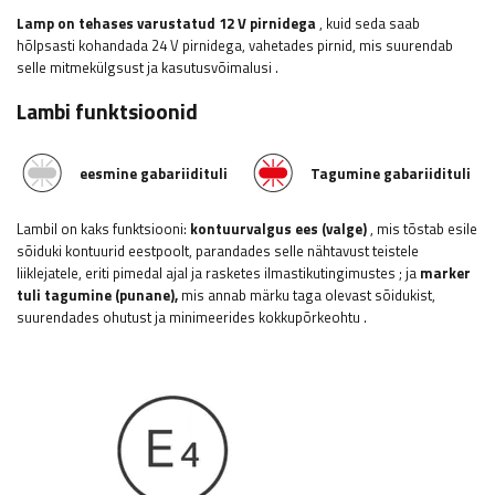
Lamp on tehases varustatud 12 V pirnidega
, kuid seda saab
hõlpsasti kohandada 24 V pirnidega, vahetades pirnid, mis suurendab
selle mitmekülgsust ja kasutusvõimalusi
.
Lambi funktsioonid
eesmine gabariidituli
Tagumine gabariidituli
Lambil on kaks funktsiooni:
kontuurvalgus
ees (valge)
,
mis tõstab esile
sõiduki kontuurid eestpoolt, parandades selle nähtavust teistele
liiklejatele, eriti pimedal ajal ja rasketes ilmastikutingimustes
;
ja
marker
tuli
tagumine (punane),
mis annab märku taga olevast sõidukist,
suurendades ohutust ja minimeerides kokkupõrkeohtu
.