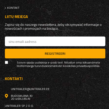
KONTAKT
LIITU MEIEGA
Zapisz się do naszego newslettera, żeby otrzymywać informacje o
nowościach i promocjach na bieżąco.
REGISTREERI
Soovin saada uudiskirja e-posti teel. Nõustun oma isikuandmete
töötlemisega turunduseesmärkidel kooskõlas
privaatsuspoliitika
KONTAKTI
UNITRAILER@UNITRAILER.EE
BUDOWLANA 30
20-469
LUBLIN
UNITRAILER SP. Z O.O.