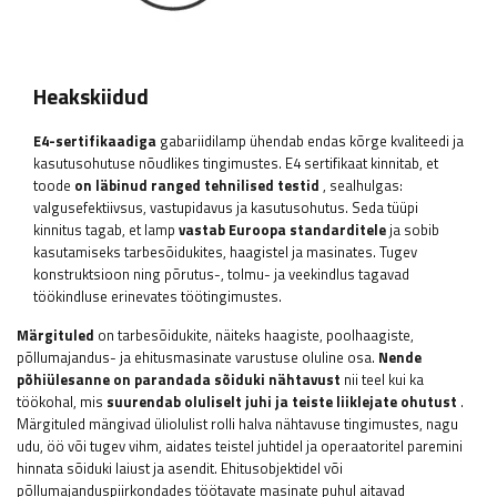
Heakskiidud
E4-sertifikaadiga
gabariidilamp ühendab endas kõrge kvaliteedi ja
kasutusohutuse nõudlikes tingimustes. E4 sertifikaat kinnitab, et
toode
on läbinud ranged tehnilised testid
, sealhulgas:
valgusefektiivsus, vastupidavus ja kasutusohutus. Seda tüüpi
kinnitus tagab, et lamp
vastab Euroopa standarditele
ja sobib
kasutamiseks tarbesõidukites, haagistel ja masinates. Tugev
konstruktsioon ning põrutus-, tolmu- ja veekindlus tagavad
töökindluse erinevates töötingimustes.
Märgituled
on tarbesõidukite, näiteks haagiste, poolhaagiste,
põllumajandus- ja ehitusmasinate varustuse oluline osa.
Nende
põhiülesanne
on parandada sõiduki nähtavust
nii teel kui ka
töökohal, mis
suurendab oluliselt juhi ja teiste liiklejate ohutust
.
Märgituled mängivad üliolulist rolli halva nähtavuse tingimustes, nagu
udu, öö või tugev vihm, aidates teistel juhtidel ja operaatoritel paremini
hinnata sõiduki laiust ja asendit. Ehitusobjektidel või
põllumajanduspiirkondades töötavate masinate puhul aitavad