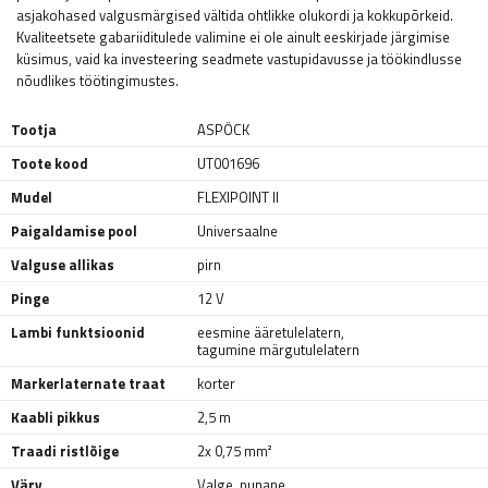
asjakohased valgusmärgised vältida ohtlikke olukordi ja kokkupõrkeid.
Kvaliteetsete gabariiditulede valimine ei ole ainult eeskirjade järgimise
küsimus, vaid ka investeering seadmete vastupidavusse ja töökindlusse
nõudlikes töötingimustes.
Tootja
ASPÖCK
Toote kood
UT001696
Mudel
FLEXIPOINT II
Paigaldamise pool
Universaalne
Valguse allikas
pirn
Pinge
12 V
Lambi funktsioonid
eesmine ääretulelatern
,
tagumine märgutulelatern
Markerlaternate traat
korter
Kaabli pikkus
2,5 m
Traadi ristlõige
2x 0,75 mm²
Värv
Valge
,
punane