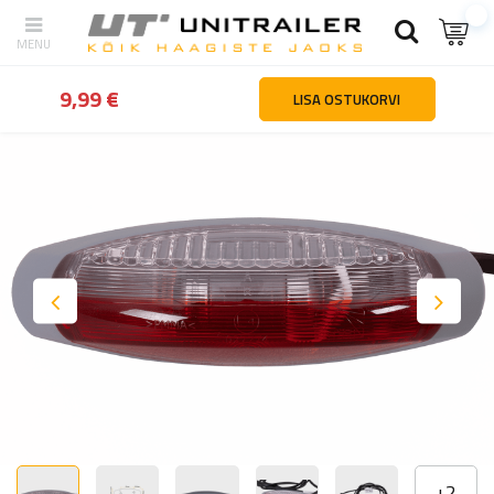
tagasi
Kodu
Valgustus ja elekter
Gabariidituled
ASPÖCK FLEXIP
9,99 €
LISA OSTUKORVI
+
2