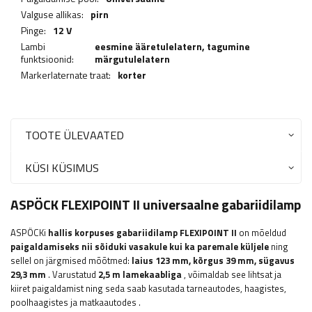
Valguse allikas:
pirn
Pinge:
12 V
Lambi
eesmine ääretulelatern,
tagumine
funktsioonid:
märgutulelatern
Markerlaternate traat:
korter
TOOTE ÜLEVAATED
KÜSI KÜSIMUS
ASPÖCK FLEXIPOINT II universaalne gabariidilamp
ASPÖCKi
hallis korpuses gabariidilamp FLEXIPOINT II
on mõeldud
paigaldamiseks nii sõiduki vasakule kui ka paremale küljele
ning
sellel on järgmised mõõtmed:
laius 123
mm, kõrgus 39 mm, sügavus
29,3 mm
. Varustatud
2,5 m lamekaabliga
, võimaldab see lihtsat ja
kiiret paigaldamist ning seda saab kasutada
tarneautodes, haagistes,
poolhaagistes ja matkaautodes
.