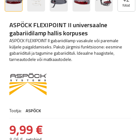
fotod
ASPÖCK FLEXIPOINT II universaalne
gabariidilamp hallis korpuses
ASPÖCK FLEXIPOINT II gabariidilamp vasakule või paremale
küljele paigaldamiseks. Pakub järgmisi funktsioone: eesmine
gabariidituli ja tagumine gabariidituli. Ideaalne haagistele,
tarneautodele või matkaautodele.
Tootja:
ASPÖCK
9,99 €
8,06 €
netohind