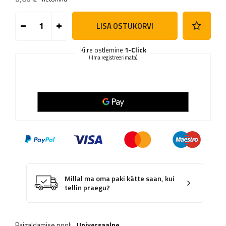
LISA OSTUKORVI
Kiire ostlemine
1-Click
(ilma registreerimata)
Millal ma oma paki kätte saan, kui
tellin praegu?
Paigaldamise pool:
Universaalne