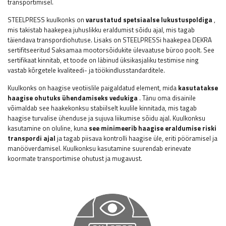
transportimisel.
STEELPRESS kuulkonks on
varustatud spetsiaalse lukustuspoldiga
,
mis takistab haakepea juhuslikku eraldumist sõidu ajal, mis tagab
täiendava transpordiohutuse. Lisaks on STEELPRESSi haakepea DEKRA
sertifitseeritud Saksamaa mootorsõidukite ülevaatuse büroo poolt. See
sertifikaat kinnitab, et toode on läbinud üksikasjaliku testimise ning
vastab kõrgetele kvaliteedi- ja töökindlusstandarditele.
Kuulkonks on haagise veotiislile paigaldatud element, mida
kasutatakse
haagise ohutuks ühendamiseks vedukiga
. Tänu oma disainile
võimaldab see haakekonksu stabiilselt kuulile kinnitada, mis tagab
haagise turvalise ühenduse ja sujuva liikumise sõidu ajal. Kuulkonksu
kasutamine on oluline, kuna
see minimeerib haagise eraldumise riski
transpordi ajal
ja tagab piisava kontrolli haagise üle, eriti pööramisel ja
manööverdamisel. Kuulkonksu kasutamine suurendab erinevate
koormate transportimise ohutust ja mugavust.