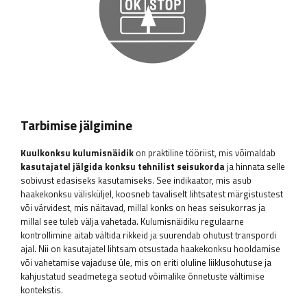
Tarbimise jälgimine
Kuulkonksu kulumisnäidik
on praktiline tööriist, mis võimaldab
kasutajatel jälgida konksu tehnilist seisukorda
ja hinnata selle
sobivust edasiseks kasutamiseks. See indikaator, mis asub
haakekonksu välisküljel, koosneb tavaliselt lihtsatest märgistustest
või värvidest, mis näitavad, millal konks on heas seisukorras ja
millal see tuleb välja vahetada. Kulumisnäidiku regulaarne
kontrollimine aitab vältida rikkeid ja suurendab ohutust transpordi
ajal. Nii on kasutajatel lihtsam otsustada haakekonksu hooldamise
või vahetamise vajaduse üle, mis on eriti oluline liiklusohutuse ja
kahjustatud seadmetega seotud võimalike õnnetuste vältimise
kontekstis.