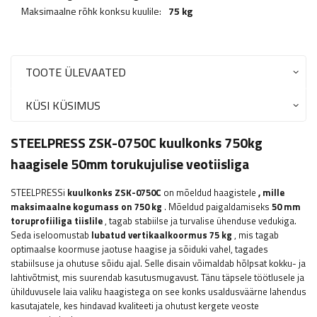
Maksimaalne rõhk konksu kuulile:
75 kg
TOOTE ÜLEVAATED
KÜSI KÜSIMUS
STEELPRESS ZSK-0750C kuulkonks 750kg
haagisele 50mm torukujulise veotiisliga
STEELPRESSi
kuulkonks ZSK-0750C
on mõeldud haagistele
, mille
maksimaalne kogumass on 750 kg
. Mõeldud paigaldamiseks
50 mm
toruprofiiliga tiislile
, tagab stabiilse ja turvalise ühenduse vedukiga.
Seda iseloomustab
lubatud vertikaalkoormus 75 kg
, mis tagab
optimaalse koormuse jaotuse haagise ja sõiduki vahel, tagades
stabiilsuse ja ohutuse sõidu ajal. Selle disain võimaldab hõlpsat kokku- ja
lahtivõtmist, mis suurendab kasutusmugavust. Tänu täpsele töötlusele ja
ühilduvusele laia valiku haagistega on see konks usaldusväärne lahendus
kasutajatele, kes hindavad kvaliteeti ja ohutust kergete veoste