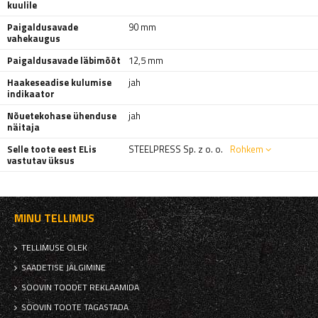
kuulile
Paigaldusavade
90 mm
vahekaugus
Paigaldusavade läbimõõt
12,5 mm
Haakeseadise kulumise
jah
indikaator
Nõuetekohase ühenduse
jah
näitaja
Selle toote eest ELis
STEELPRESS Sp. z o. o.
Rohkem
vastutav üksus
MINU TELLIMUS
TELLIMUSE OLEK
SAADETISE JÄLGIMINE
SOOVIN TOODET REKLAAMIDA
SOOVIN TOOTE TAGASTADA