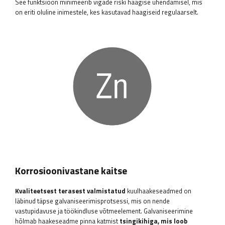
See funktsioon minimeerib vigade riski haagise ühendamisel, mis
on eriti oluline inimestele, kes kasutavad haagiseid regulaarselt.
Korrosioonivastane kaitse
Kvaliteetsest terasest valmistatud
kuulhaakeseadmed on
läbinud täpse galvaniseerimisprotsessi, mis on nende
vastupidavuse ja töökindluse võtmeelement. Galvaniseerimine
hõlmab haakeseadme pinna katmist
tsingikihiga, mis loob