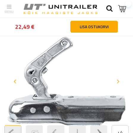
tagasi
Kodu
Haagiste osad ja tarvikud
Haakeseadmed ja ülejo
22,49 €
LISA OSTUKORVI
+
4