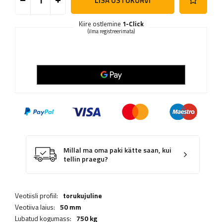
LISA OSTUKORVI
Kiire ostlemine
1-Click
(ilma registreerimata)
Millal ma oma paki kätte saan, kui
tellin praegu?
Veotiisli profiil:
torukujuline
Veotiiva laius:
50 mm
Lubatud kogumass:
750 kg