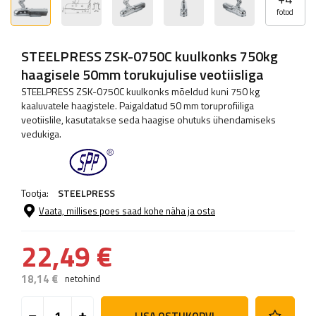
fotod
STEELPRESS ZSK-0750C kuulkonks 750kg
haagisele 50mm torukujulise veotiisliga
STEELPRESS ZSK-0750C kuulkonks mõeldud kuni 750 kg
kaaluvatele haagistele. Paigaldatud 50 mm toruprofiiliga
veotiislile, kasutatakse seda haagise ohutuks ühendamiseks
vedukiga.
Tootja:
STEELPRESS
Vaata, millises poes saad kohe näha ja osta
22,49 €
18,14 €
netohind