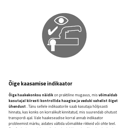
Õige kaasamise indikaator
Õige haakekonksu näidik
on praktiline mugavus, mis
võimaldab
kasutajal kiiresti kontrollida haagise ja veduki vahelist õiget
ühendust
. Tänu sellele indikaatorile saab kasutaja hõlpsasti
hinnata, kas konks on korralikult kinnitatud, mis suurendab ohutust
transpordi ajal. Vale haakeseadise korral annab indikaator
probleemist märku, aidates vältida võimalikke rikkeid või ohte teel.