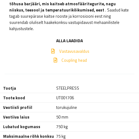
tõhusa barjääri, mis kaitseb atmosfääritegurite, nagu
niiskus, teesool ja temperatuurikõikumised, eest
. Saadud kate
tagab suurepärase kaitse rooste ja korrosiooni eest ning
suurendab oluliselt haakekonksu vastupidavust mehaanilistele
kahjustustele.
ALLA LAADIDA
Vastavusavaldus
Coupling head
Tootja
STEELPRESS
Toote kood
UT001706
Veotiisli profiil
torukujuline
Veotiiva laius
50 mm
Lubatud kogumass
750 kg
Maksimaalne rõhk konksu
75 kg