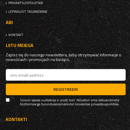
PRIVAATSUSPOLIITIKA
LEPINGUST TAGANEMINE
ABI
KONTAKT
LIITU MEIEGA
Zapisz się do naszego newslettera, żeby otrzymywać informacje o
nowościach i promocjach na bieżąco.
REGISTREERI
Soovin saada uudiskirja e-posti teel. Nõustun oma isikuandmete
töötlemisega turunduseesmärkidel kooskõlas
privaatsuspoliitika
KONTAKTI