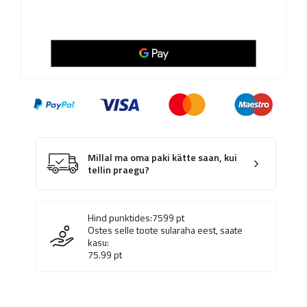
Millal ma oma paki kätte saan, kui
tellin praegu?
Hind punktides:
7599
pt
Ostes selle toote sularaha eest, saate
kasu:
75.99
pt