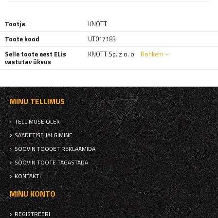
Tootja
KNOTT
Toote kood
UT017183
Selle toote eest ELis
KNOTT Sp. z o. o.
Rohkem
vastutav üksus
MINU TELLIMUS
TELLIMUSE OLEK
SAADETISE JÄLGIMINE
SOOVIN TOODET REKLAAMIDA
SOOVIN TOOTE TAGASTADA
KONTAKTI
MINU KONTO
REGISTREERI