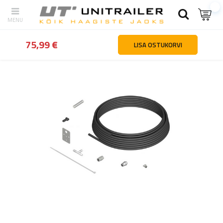
tagasi
Kodu
Haagiste osad ja tarvikud
Teljed ja vedrustuse ko
75,99 €
LISA OSTUKORVI