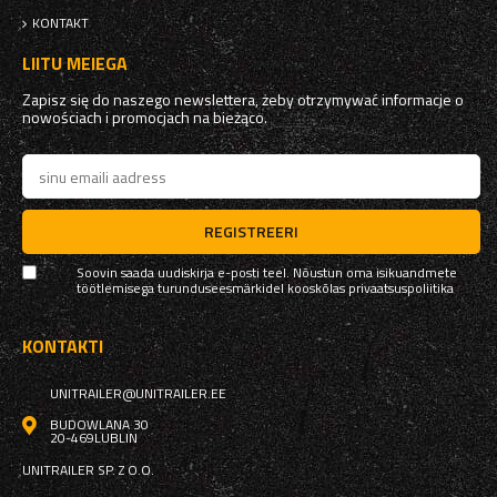
KONTAKT
LIITU MEIEGA
Zapisz się do naszego newslettera, żeby otrzymywać informacje o
nowościach i promocjach na bieżąco.
REGISTREERI
Soovin saada uudiskirja e-posti teel. Nõustun oma isikuandmete
töötlemisega turunduseesmärkidel kooskõlas
privaatsuspoliitika
KONTAKTI
UNITRAILER@UNITRAILER.EE
BUDOWLANA 30
20-469
LUBLIN
UNITRAILER SP. Z O.O.