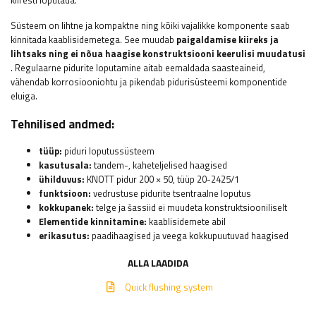
kiiresti loputada.
Süsteem on lihtne ja kompaktne ning kõiki vajalikke komponente saab
kinnitada kaablisidemetega. See muudab
paigaldamise kiireks ja
lihtsaks ning ei nõua haagise konstruktsiooni keerulisi muudatusi
. Regulaarne pidurite loputamine aitab eemaldada saasteaineid,
vähendab korrosiooniohtu ja pikendab pidurisüsteemi komponentide
eluiga.
Tehnilised andmed:
tüüp:
piduri loputussüsteem
kasutusala:
tandem-, kaheteljelised haagised
ühilduvus:
KNOTT pidur 200 × 50, tüüp 20-2425/1
funktsioon:
vedrustuse pidurite tsentraalne loputus
kokkupanek:
telge ja šassiid ei muudeta konstruktsiooniliselt
Elementide kinnitamine:
kaablisidemete abil
erikasutus:
paadihaagised ja veega kokkupuutuvad haagised
ALLA LAADIDA
Quick flushing system