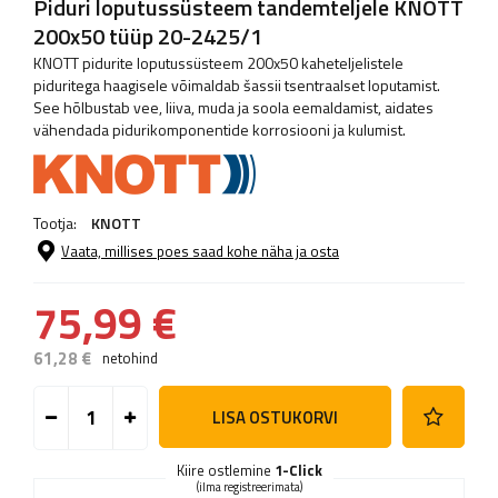
Piduri loputussüsteem tandemteljele KNOTT
200x50 tüüp 20-2425/1
KNOTT pidurite loputussüsteem 200x50 kaheteljelistele
piduritega haagisele võimaldab šassii tsentraalset loputamist.
See hõlbustab vee, liiva, muda ja soola eemaldamist, aidates
vähendada pidurikomponentide korrosiooni ja kulumist.
Tootja:
KNOTT
Vaata, millises poes saad kohe näha ja osta
75,99 €
61,28 €
netohind
LISA OSTUKORVI
Kiire ostlemine
1-Click
(ilma registreerimata)