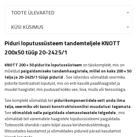
TOOTE ÜLEVAATED
KÜSI KÜSIMUS
Piduri loputussüsteem tandemteljele KNOTT
200x50 tüüp 20-2425/1
KNOTT 200 × 50 pidurite loputussüsteem
on täiskomplekt, mis on
mõeldud
paigaldamiseks tandemhaagistele, millel on kaks 200 × 50
telje ja 20-2425/1 tüüpi pidurid
. See lahendus võimaldab veermiku
pidurite tsentraalset loputust, mis on eriti kasulik paadihaagistel ja
muudel haagistel, mis puutuvad kokku vee, liiva, muda või teesoolaga.
See komplekt võimaldab teil
pidurikomponentidele vett anda ilma
telje, veermiku või šassii konstruktsioonilisi muudatusi tegemata
.
See
võimaldab selle paigaldada olemasolevatele telgedele
, mis
võimaldab teil vanematele haagistele loputussüsteemi paigaldada.
Toitevoolik ühendub raami küljel asuva kiirühendusliitmikuga,
lihtsustades kasutamist ja võimaldades pidureid pärast kasutamist